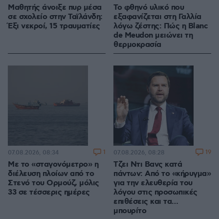
Μαθητής άνοιξε πυρ μέσα
Το φθηνό υλικό που
σε σχολείο στην Ταϊλάνδη:
εξαφανίζεται στη Γαλλία
Έξι νεκροί, 15 τραυματίες
λόγω ζέστης: Πώς η Blanc
de Meudon μειώνει τη
θερμοκρασία
1
19
07.08.2026, 08:34
07.08.2026, 08:28
Με το «σταγονόμετρο» η
Τζει Ντι Βανς κατά
διέλευση πλοίων από το
πάντων: Από το «κήρυγμα»
Στενό του Ορμούζ, μόλις
για την ελευθερία του
33 σε τέσσερις ημέρες
λόγου στις προσωπικές
επιθέσεις και τα…
μπουρίτο