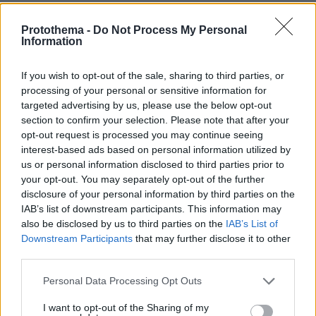
Αναστέλλεται η λειτουργία του
αιολικού πάρκου στη Βοιωτία λόγω της
Protothema -
Do Not Process My Personal
μεγάλης πυρκαγιάς, προφυλακίστηκαν
Information
οι τρεις κατηγορούμενοι
If you wish to opt-out of the sale, sharing to third parties, or
24
07.08.2026, 11:44
processing of your personal or sensitive information for
targeted advertising by us, please use the below opt-out
section to confirm your selection. Please note that after your
Πέθανε το άσπρο κουτάβι που
opt-out request is processed you may continue seeing
συμβίωνε με αγέλη λύκων στην
interest-based ads based on personal information utilized by
Κεντρική Μακεδονία: Καλό ταξίδι
us or personal information disclosed to third parties prior to
μικρέ, δείτε βίντεο
your opt-out. You may separately opt-out of the further
disclosure of your personal information by third parties on the
202
06.08.2026, 16:39
IAB’s list of downstream participants. This information may
also be disclosed by us to third parties on the
IAB’s List of
Downstream Participants
that may further disclose it to other
third parties.
Please note that this website/app uses one or more Google
Personal Data Processing Opt Outs
Games
services and may gather and store information including but
not limited to your visit or usage behaviour. You may click to
I want to opt-out of the Sharing of my