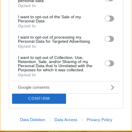
personal data.
grant or deny consent to Google and its third-party tags to
Opted In
use your data for below specified purposes in below Google
consent section.
I want to opt-out of the Sale of my
Personal Data.
Opted In
I want to opt-out of processing my
Northern Heights
Personal Data for Targeted Advertising.
Candy Bub
Cut The Rope
Opted In
I want to opt-out of Collection, Use,
Retention, Sale, and/or Sharing of my
ΔΕΙΤΕ ΟΛΑ ΤΑ GAMES
Personal Data that Is Unrelated with the
Purposes for which it was collected.
Opted In
Best of Network
Google consents
CONFIRM
Data Deletion
Data Access
Privacy Policy