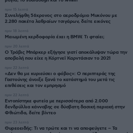
μαγιά, το sourdough και το levain
πριν 15 λεπτά
Συνελήφθη 56χρονος στο αεροδρόμιο Μυκόνου με
2.280 πακέτα λαθραίων τσιγάρων, δείτε εικόνες
πριν 18 λεπτά
Μειωμένη κερδοφορία έχει η BMW. Τι φταίει;
πριν 20 λεπτά
O Τράβις Μπάρκερ εξήγησε γιατί αποκάλυψαν τώρα την
αποβολή που είχε η Κόρτνεϊ Καρντάσιαν το 2021
πριν 22 λεπτά
«Δεν θα με κυριεύσει ο φόβος»: Ο περιπτεράς της
Γαστούνης άνοιξε ξανά το κατάστημά του μετά τις
επιθέσεις και τον εμπρησμό
πριν 22 λεπτά
Εντοπίστηκε φυτεία με περισσότερα από 2.000
δενδρύλλια κάνναβης σε δύσβατη δασική περιοχή στην
Φθιώτιδα, δείτε βίντεο
πριν 23 λεπτά
Θυρεοειδής: Τι να τρώτε και τι να αποφεύγετε – Τα