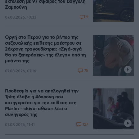
εκτέλεση με 97 σφαίρες του Βαγγέλη
Ζαμπούνη
9
07.08.2026, 10:33
Οργή στο Περού για το βίντεο της
σεξουαλικής επίθεσης μαέστρου σε
26χρονη τραγουδίστρια: «Σιγά-σιγά
θα το ξεπεράσεις» της έλεγαν από τη
μπάντα της
75
07.08.2026, 07:16
Προθεσμία για να απολογηθεί την
Τρίτη έλαβε η 46χρονη που
κατηγορείται για την επίθεση στη
Marfin - «Είναι αθώα» λέει ο
συνήγορός της
127
07.08.2026, 11:41