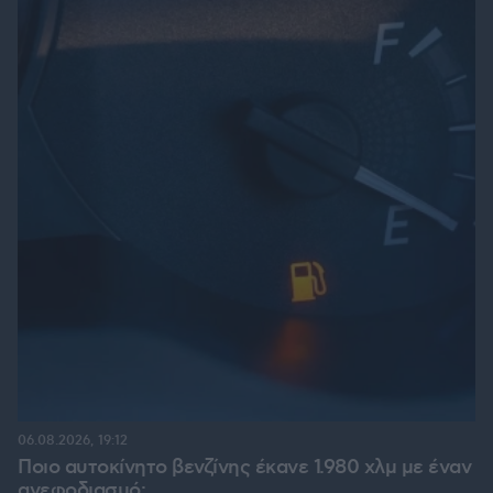
06.08.2026, 19:12
Ποιο αυτοκίνητο βενζίνης έκανε 1.980 χλμ με έναν
ανεφοδιασμό;