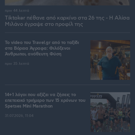
πριν 44 λεπτά
Tiktoker πέθανε από καρκίνο στα 26 της - Η Αλίσα
Μιλάνο έγραψε στο προφίλ της
To video του Travel.gr από το ταξίδι
στα Βόρεια Άγραφα: Φιλόξενοι
Άνθρωποι, ανόθευτη Φύση
πριν 35 λεπτά
14+1 λόγοι που αξίζει να ζήσεις το
επετειακό τριήμερο των 15 χρόνων του
Spetses Mini Marathon
31.07.2026, 11:04