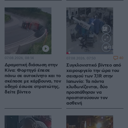
Loaded
:
100.00%
07.08.2026, 08:14
40
07.08.2026, 07:50
Δραματική διάσωση στην
Συγκλονιστικό βίντεο από
Κίνα: Φορτηγό έπεσε
χειρουργείο την ώρα του
πάνω σε αυτοκίνητο και το
σεισμού των 7,1R στην
σκέπασε με κάρβουνα, τον
Ιαπωνία: Τα πάντα
οδηγό έσωσε στρατιώτης,
κλυδωνίζονται, δύο
δείτε βίντεο
προσπάθησαν να
προστατεύσουν τον
ασθενή