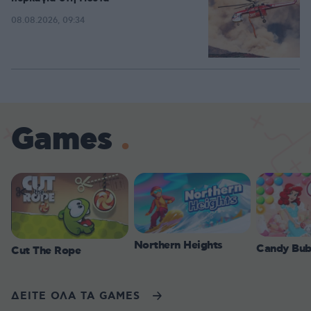
08.08.2026, 09:34
Games
Northern Heights
Candy Bub
Cut The Rope
ΔΕΙΤΕ ΟΛΑ ΤΑ GAMES