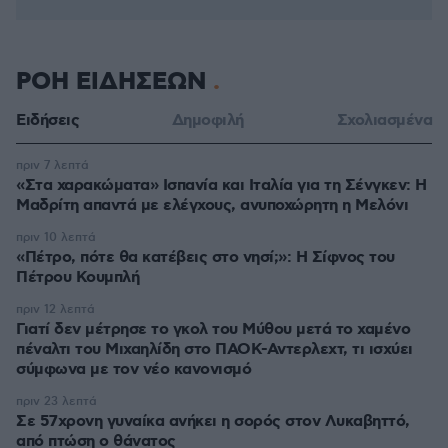
ΡΟΗ ΕΙΔΗΣΕΩΝ
Ειδήσεις
Δημοφιλή
Σχολιασμένα
πριν 7 λεπτά
«Στα χαρακώματα» Ισπανία και Ιταλία για τη Σένγκεν: Η
Μαδρίτη απαντά με ελέγχους, ανυποχώρητη η Μελόνι
πριν 10 λεπτά
«Πέτρο, πότε θα κατέβεις στο νησί;»: Η Σίφνος του
Πέτρου Κουμπλή
πριν 12 λεπτά
Γιατί δεν μέτρησε το γκολ του Μύθου μετά το χαμένο
πέναλτι του Μιχαηλίδη στο ΠΑΟΚ-Αντερλεχτ, τι ισχύει
σύμφωνα με τον νέο κανονισμό
πριν 23 λεπτά
Σε 57χρονη γυναίκα ανήκει η σορός στον Λυκαβηττό,
από πτώση ο θάνατος