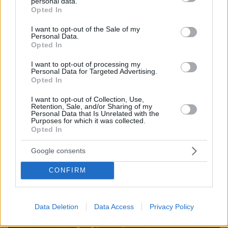
personal data.
grant or deny consent to Google and its third-party tags to
Opted In
use your data for below specified purposes in below Google
consent section.
I want to opt-out of the Sale of my
Personal Data.
ΤΑ ΠΙΟ ΔΗΜΟΦΙΛΗ
Opted In
I want to opt-out of processing my
Personal Data for Targeted Advertising.
Opted In
I want to opt-out of Collection, Use,
Retention, Sale, and/or Sharing of my
Personal Data that Is Unrelated with the
Purposes for which it was collected.
Opted In
Google consents
CONFIRM
Data Deletion
Data Access
Privacy Policy