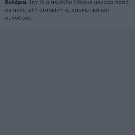
δολάρια
. Την ίδια περίοδο ξόδευε μεγάλα ποσά
σε πολυτελή αυτοκίνητα, ναρκωτικά και
συνοδούς.