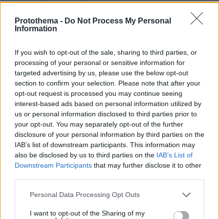
πριν 27 λεπτά
Protothema -
Do Not Process My Personal
Ένας γιατρός δίνει 5 απλές συμβουλές που χαρίζουν
Information
υγεία μετά τα 50
πριν 28 λεπτά
If you wish to opt-out of the sale, sharing to third parties, or
Αντόνιο Μπαντέρας: Ήξερα ότι δεν θα πέρναγα όλη μου
processing of your personal or sensitive information for
τη ζωή στο Χόλιγουντ, δεν ήταν γραφτό να βρίσκομαι
targeted advertising by us, please use the below opt-out
εκεί, αλλά στην πατρίδα μου
section to confirm your selection. Please note that after your
πριν 30 λεπτά
opt-out request is processed you may continue seeing
Γιατί τα ταξίδια είναι ένας από τους καλύτερους
interest-based ads based on personal information utilized by
τρόπους για να κάνουμε νέες φιλίες
us or personal information disclosed to third parties prior to
your opt-out. You may separately opt-out of the further
πριν 30 λεπτά
disclosure of your personal information by third parties on the
Η επιστήμη πίσω από το τέλειο μπριάμ
IAB’s list of downstream participants. This information may
πριν 33 λεπτά
also be disclosed by us to third parties on the
IAB’s List of
Προήχθη σε Αστυνόμο Α' η Κωνσταντία Δημογλίδου
Downstream Participants
that may further disclose it to other
third parties.
πριν 38 λεπτά
Μη χάσετε το ΘΕΜΑ που κυκλοφορεί
Please note that this website/app uses one or more Google
Personal Data Processing Opt Outs
services and may gather and store information including but
not limited to your visit or usage behaviour. You may click to
I want to opt-out of the Sharing of my
ΔΕΙΤΕ ΟΛΕΣ ΤΙΣ ΕΙΔΗΣΕΙΣ