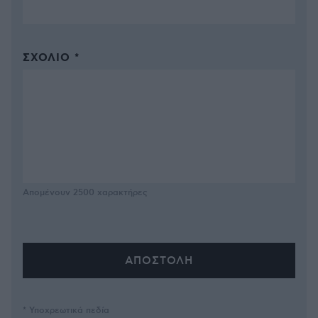
ΣΧΌΛΙΟ *
Απομένουν
2500
χαρακτήρες
* Υποχρεωτικά πεδία