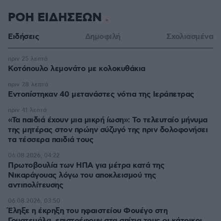
ΡΟΗ ΕΙΔΗΣΕΩΝ
Ειδήσεις
Δημοφιλή
Σχολιασμένα
πριν 25 λεπτά
Κοτόπουλο λεμονάτο με κολοκυθάκια
πριν 28 λεπτά
Εντοπίστηκαν 40 μετανάστες νότια της Ιεράπετρας
πριν 41 λεπτά
«Τα παιδιά έχουν μια μικρή ίωση»: Το τελευταίο μήνυμα
της μητέρας στον πρώην σύζυγό της πριν δολοφονήσει
τα τέσσερα παιδιά τους
06.08.2026, 04:22
Πρωτοβουλία των ΗΠΑ για μέτρα κατά της
Νικαράγουας λόγω του αποκλεισμού της
αντιπολίτευσης
06.08.2026, 03:50
Έληξε η έκρηξη του ηφαιστείου Φουέγο στη
Γουατεμάλα, επιστρέφουν στα σπίτια τους οι κάτοικοι