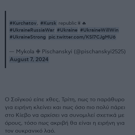
#Kurchatov
#Kursk
,
republic🎇🔥
#UkraineRussiaWar️️
#Ukraine
#UkraineWillWin
#UkraineStrong
pic.twitter.com/KSl7CJgMU6
— Mykola ✙ Pischanskyi (@pischanskyi2525)
August 7, 2024
Ο Σοϊγκού είπε χθες, Τρίτη, πως το παράθυρο
για ειρήνη κλείνει και πως όσο πιο πολύ πάρει
στο Κίεβο να αρχίσει να συνομιλεί σχετικά με
όρους, τόσο πως ακριβή θα είναι η ειρήνη για
τον ουκρανικό λαό.