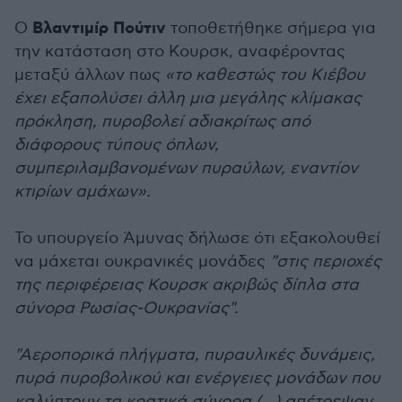
Βλαντιμίρ Πούτιν
Ο
τοποθετήθηκε σήμερα για
την κατάσταση στο Κουρσκ, αναφέροντας
μεταξύ άλλων πως
«το καθεστώς του Κιέβου
έχει εξαπολύσει άλλη μια μεγάλης κλίμακας
πρόκληση, πυροβολεί αδιακρίτως από
διάφορους τύπους όπλων,
συμπεριλαμβανομένων πυραύλων, εναντίον
κτιρίων αμάχων».
Το υπουργείο Άμυνας δήλωσε ότι εξακολουθεί
να μάχεται ουκρανικές μονάδες
"στις περιοχές
της περιφέρειας Κουρσκ ακριβώς δίπλα στα
σύνορα Ρωσίας-Ουκρανίας".
"Αεροπορικά πλήγματα, πυραυλικές δυνάμεις,
πυρά πυροβολικού και ενέργειες μονάδων που
καλύπτουν τα κρατικά σύνορα (...) απέτρεψαν