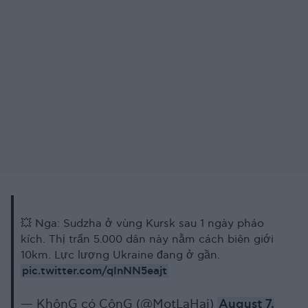
💥 Nga: Sudzha ở vùng Kursk sau 1 ngày pháo
kích. Thị trấn 5.000 dân này nằm cách biên giới
10km. Lực lượng Ukraine đang ở gần.
pic.twitter.com/qInNN5eajt
— KhônG có CônG (@MotLaHai)
August 7,