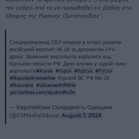
τον εχθρό από το να προωθηθεί εις βάθος στο
έδαφος της Ρωσικής Ομοσπονδίας".
Спецпризначенці СБУ вперше в історії уразили
російський вертоліт Мі-28 за допомогою FPV-
дрону. Ураження вертольота відбулося над
Курською областю РФ. Дрон влучив у задній гвинт
#Kursk
#Курск
#Курськ
#Русня
вертольота
#RussiaUkraineWar
Курской ВС РФ Ми-28
#Russians
#UkraineWillWin
pic.twitter.com/ajJAndfvOt
— Європейська Солідарність Одещина
(@ESMediaOdesa)
August 7, 2024