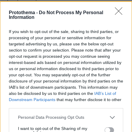
Protothema -
Do Not Process My Personal
Δυνάμεις, που είπαν πως είναι εθελοντές
Information
παραστρατιωτικοί που πολεμούν στο πλευρό
της Ουκρανίας, εισέδυσαν σε τμήματα των
If you wish to opt-out of the sale, sharing to third parties, or
περιφερειών Μπέλγκοροντ και Κουρσκ φέτος,
processing of your personal or sensitive information for
προκαλώντας μια ώθηση Ρώσων στρατιωτών
targeted advertising by us, please use the below opt-out
section to confirm your selection. Please note that after your
για τη δημιουργία ουδέτερης ζώνης
opt-out request is processed you may continue seeing
βορειοδυτικά της Ουκρανίας.
interest-based ads based on personal information utilized by
us or personal information disclosed to third parties prior to
Πηγή
: ΑΠΕ - ΜΠΕ
your opt-out. You may separately opt-out of the further
disclosure of your personal information by third parties on the
IAB’s list of downstream participants. This information may
also be disclosed by us to third parties on the
IAB’s List of
Ειδήσεις σήμερα:
Downstream Participants
that may further disclose it to other
third parties.
Στην κόψη του ξυραφιού η Βρετανία: Επί
Please note that this website/app uses one or more Google
Personal Data Processing Opt Outs
ποδός 6.000 αστυνομικοί για πάνω από 35
services and may gather and store information including but
αντιμεταναστευτικές διαδηλώσεις σήμερα
not limited to your visit or usage behaviour. You may click to
I want to opt-out of the Sharing of my