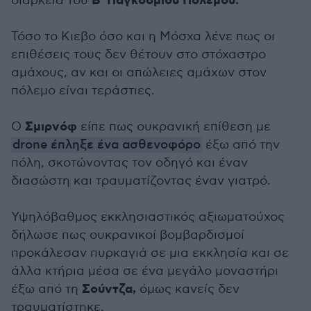
Β' Παγκοσμίου Πολέμου.
διάρκεια του
Τόσο το Κιεβο όσο και η Μόσχα λένε πως οι
επιθέσεις τους δεν θέτουν στο στόχαστρο
αμάχους, αν και οι απώλειες αμάχων στον
πόλεμο είναι τεράστιες.
Σμιρνόφ
Ο
είπε πως ουκρανική επίθεση με
drone έπληξε ένα ασθενοφόρο
έξω από την
πόλη, σκοτώνοντας τον οδηγό και έναν
διασώστη και τραυματίζοντας έναν γιατρό.
Υψηλόβαθμος εκκλησιαστικός αξιωματούχος
δήλωσε πως ουκρανικοί βομβαρδισμοί
προκάλεσαν πυρκαγιά σε μια εκκλησία και σε
άλλα κτήρια μέσα σε ένα μεγάλο μοναστήρι
Σούντζα,
έξω από τη
όμως κανείς δεν
τραυματίστηκε.