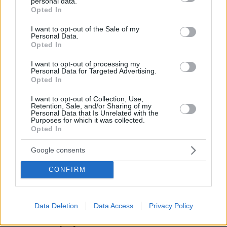
personal data.
grant or deny consent to Google and its third-party tags to
Opted In
use your data for below specified purposes in below Google
Ποια είναι η 17χρονη Κινέζα που πήρε μόνο
consent section.
I want to opt-out of the Sale of my
10αρια στις καταδύσεις στο Παρίσι - Έφτιαξαν
Personal Data.
Opted In
ειδική φράση για χάρη της
I want to opt-out of processing my
Personal Data for Targeted Advertising.
Η τρανς κόρη του Μασκ τον αποδομεί στα
Opted In
social media - Δεν είσαι χριστιανός
οικογενειάρχης, είσαι μοιχός κατά συρροή
I want to opt-out of Collection, Use,
Retention, Sale, and/or Sharing of my
Personal Data that Is Unrelated with the
Purposes for which it was collected.
Opted In
protothema.gr στο Google News
Ακολουθήστε το
και μάθετε πρώτοι όλες τις ειδήσεις
Google consents
Ειδήσεις
Δείτε όλες τις τελευταίες
από την Ελλάδα
CONFIRM
και τον Κόσμο, τη στιγμή που συμβαίνουν, στο
Protothema.gr
Data Deletion
Data Access
Privacy Policy
Σχετικά Άρθρα