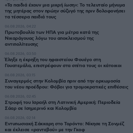
«Τα παιδιά έχουν μια μικρή ίωση»: Το τελευταίο μήνυμα
της μητέρας στον πρώην σύζυγό της πριν δολοφονήσει
τα τέσσερα παιδιά τους
06.08.2026, 04:22
Πρωτοβουλία των ΗΠΑ για μέτρα κατά της
Νικαράγουας λόγω του αποκλεισμού της
αντιπολίτευσης
06.08.2026, 03:50
Έληξε η έκρηξη του ηφαιστείου Φουέγο στη
Γουατεμάλα, επιστρέφουν στα σπίτια τους οι κάτοικοι
06.08.2026, 03:15
Συναγερμός στην Κολομβία πριν από την ορκωμοσία
του νέου προέδρου: Φόβοι για τρομοκρατικές επιθέσεις
06.08.2026, 02:45
Στροφή του Ισραήλ στη Λατινική Αμερική: Περιοδεία
Σάαρ σε Ισημερινό και Κολομβία
06.08.2026, 02:14
Εντυπωσιακή Σάκκαρη στο Τορόντο: Νίκησε τη Σονμέζ
και έκλεισε «ραντεβού» με την Γκοφ