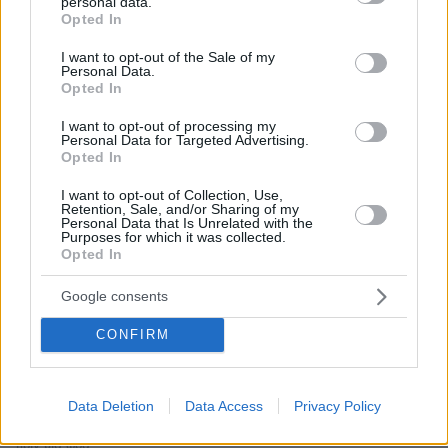
personal data.
grant or deny consent to Google and its third-party tags to
Opted In
use your data for below specified purposes in below Google
consent section.
I want to opt-out of the Sale of my
Personal Data.
Opted In
I want to opt-out of processing my
Personal Data for Targeted Advertising.
Opted In
* Υποχρεωτικά πεδία
I want to opt-out of Collection, Use,
Retention, Sale, and/or Sharing of my
Personal Data that Is Unrelated with the
Purposes for which it was collected.
ΡΟΗ ΕΙΔΗΣΕΩΝ
Opted In
Ειδήσεις
Δημοφιλή
Σχολιασμένα
Google consents
CONFIRM
πριν 33 λεπτά
Κοτόπουλο λεμονάτο με κολοκυθάκια
πριν 35 λεπτά
Data Deletion
Data Access
Privacy Policy
Εντοπίστηκαν 40 μετανάστες νότια της Ιεράπετρας
πριν μία ώρα