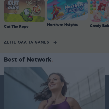
Northern Heights
Candy Bub
Cut The Rope
ΔΕΙΤΕ ΟΛΑ ΤΑ GAMES
Best of Network