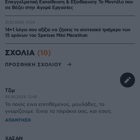
Επαγγελματική Εκπαίδευση & Εξειδίκευση: Το Mοντέλο που
σε Bάζει στην Aγορά Eργασίας
31.07.2026, 11:04
14+1 λόγοι που αξίζει να ζήσεις το επετειακό τριήμερο των
15 χρόνων του Spetses Mini Marathon
ΣΧΟΛΙΑ
(10)
ΠΡΟΣΘΗΚΗ ΣΧΟΛΙΟΥ
Τζιμ
06.08.2024, 12:48
Το ποιός εινα επιτιθέμενος, μουλάδες, το
γνωρίζουμε. Ειναι τα τσιράκια σας, και εσείς.
ΑΠΑΝΤΗΣΗ
ΧΑΣΑΝ