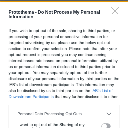
ΌΝΟΜΑ *
Protothema -
Do Not Process My Personal
Information
If you wish to opt-out of the sale, sharing to third parties, or
processing of your personal or sensitive information for
EMAIL
targeted advertising by us, please use the below opt-out
section to confirm your selection. Please note that after your
opt-out request is processed you may continue seeing
interest-based ads based on personal information utilized by
us or personal information disclosed to third parties prior to
your opt-out. You may separately opt-out of the further
ΣΧΌΛΙΟ *
disclosure of your personal information by third parties on the
IAB’s list of downstream participants. This information may
also be disclosed by us to third parties on the
IAB’s List of
Downstream Participants
that may further disclose it to other
third parties.
Please note that this website/app uses one or more Google
Personal Data Processing Opt Outs
services and may gather and store information including but
not limited to your visit or usage behaviour. You may click to
I want to opt-out of the Sharing of my
Απομένουν
2500
χαρακτήρες