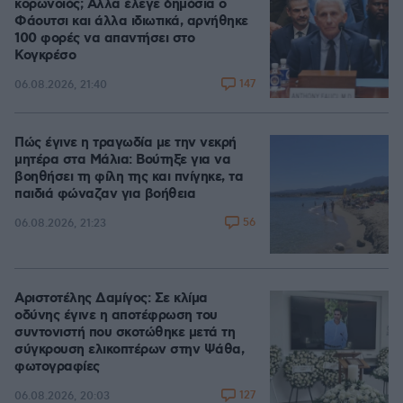
κορωνοϊός; Άλλα έλεγε δημόσια ο
Φάουτσι και άλλα ιδιωτικά, αρνήθηκε
100 φορές να απαντήσει στο
Κογκρέσο
147
06.08.2026, 21:40
Πώς έγινε η τραγωδία με την νεκρή
μητέρα στα Μάλια: Βούτηξε για να
βοηθήσει τη φίλη της και πνίγηκε, τα
παιδιά φώναζαν για βοήθεια
56
06.08.2026, 21:23
Αριστοτέλης Δαμίγος: Σε κλίμα
οδύνης έγινε η αποτέφρωση του
συντονιστή που σκοτώθηκε μετά τη
σύγκρουση ελικοπτέρων στην Ψάθα,
φωτογραφίες
127
06.08.2026, 20:03