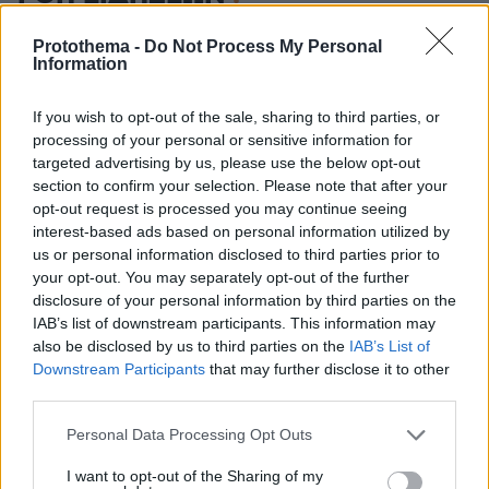
Ειδήσεις
Δημοφιλή
Σχολιασμένα
Protothema -
Do Not Process My Personal
Information
πριν 7 λεπτά
Πέθανε σε ηλικία 26 ετών η influencer Σίντνεϊ Τάουλ
If you wish to opt-out of the sale, sharing to third parties, or
έπειτα από τριετή μάχη με σπάνια μορφή καρκίνου
processing of your personal or sensitive information for
targeted advertising by us, please use the below opt-out
πριν μία ώρα
Γαρίδες γιουβέτσι λεμονάτο
section to confirm your selection. Please note that after your
opt-out request is processed you may continue seeing
πριν μία ώρα
interest-based ads based on personal information utilized by
«Έγκλημα πολέμου» ο ισραηλινός βομβαρδισμός που
us or personal information disclosed to third parties prior to
σκότωσε δημοσιογράφο στον Λίβανο, καταγγέλλουν
your opt-out. You may separately opt-out of the further
τρεις ΜΚΟ
disclosure of your personal information by third parties on the
IAB’s list of downstream participants. This information may
07.08.2026, 04:13
Επεισόδια μεταξύ διαδηλωτών και αστυνομικών έξω
also be disclosed by us to third parties on the
IAB’s List of
από τη Γερουσία στην Αργεντινή, δείτε βίντεο
Downstream Participants
that may further disclose it to other
third parties.
07.08.2026, 03:38
Σαουδική Αραβία, Τουρκία και Πακιστάν ετοιμάζονται
Please note that this website/app uses one or more Google
Personal Data Processing Opt Outs
να υπογράψουν συμφωνία αμοιβαίας άμυνας
services and may gather and store information including but
not limited to your visit or usage behaviour. You may click to
I want to opt-out of the Sharing of my
07.08.2026, 03:01