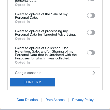
personal data.
grant or deny consent to Google and its third-party tags to
Συνελήφθη πρώην κυβερνήτης πολιτείας του Μεξικού
Opted In
για την εξαφάνιση των 43 φοιτητών το 2014
use your data for below specified purposes in below Google
consent section.
I want to opt-out of the Sale of my
07.08.2026, 02:35
Personal Data.
Τουλάχιστον 11 τραυματίες σε επιθέσεις των Χούθι στη
Opted In
νότια Σαουδική Αραβία
I want to opt-out of processing my
07.08.2026, 02:10
Personal Data for Targeted Advertising.
Γκολ ο Παυλίδης στη εξάρα της Μπενφίκα στη Χαρτς και
Opted In
μια ανάσα από τα play-offs του Europa League, δείτε τα
γκολ
I want to opt-out of Collection, Use,
Retention, Sale, and/or Sharing of my
Personal Data that Is Unrelated with the
07.08.2026, 01:44
Purposes for which it was collected.
Νεκρός σε πισίνα 24χρονος που κατηγορήθηκε ότι
Opted In
εξαπάτησε πρώην αστέρες του NFL
Google consents
07.08.2026, 01:21
Συναγερμός στη Σαουδική Αραβία μετά από
CONFIRM
πληροφορίες για επικείμενες επιθέσεις από ιρακινές
οργανώσεις και Χούθι
Data Deletion
Data Access
Privacy Policy
ΔΕΙΤΕ ΟΛΕΣ ΤΙΣ ΕΙΔΗΣΕΙΣ