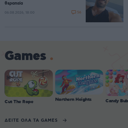
θεραπεία
56
06.08.2026, 18:00
Games
Northern Heights
Candy Bub
Cut The Rope
ΔΕΙΤΕ ΟΛΑ ΤΑ GAMES