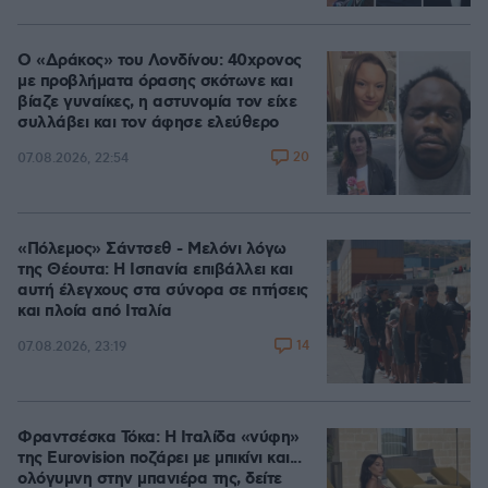
Ο «Δράκος» του Λονδίνου: 40χρονος
με προβλήματα όρασης σκότωνε και
βίαζε γυναίκες, η αστυνομία τον είχε
συλλάβει και τον άφησε ελεύθερο
20
07.08.2026, 22:54
«Πόλεμος» Σάντσεθ - Μελόνι λόγω
της Θέουτα: Η Ισπανία επιβάλλει και
αυτή έλεγχους στα σύνορα σε πτήσεις
και πλοία από Ιταλία
14
07.08.2026, 23:19
Φραντσέσκα Τόκα: Η Ιταλίδα «νύφη»
της Eurovision ποζάρει με μπικίνι και...
ολόγυμνη στην μπανιέρα της, δείτε