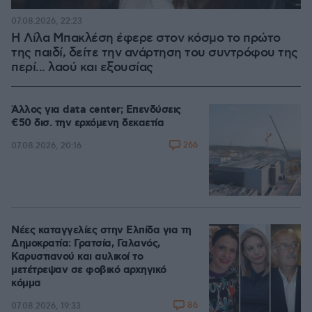
07.08.2026, 22:23
Η Λίλα Μπακλέση έφερε στον κόσμο το πρώτο
της παιδί, δείτε την ανάρτηση του συντρόφου της
περί... λαού και εξουσίας
Άλλος για data center; Επενδύσεις
€50 δισ. την ερχόμενη δεκαετία
266
07.08.2026, 20:16
Νέες καταγγελίες στην Ελπίδα για τη
Δημοκρατία: Γρατσία, Γαλανός,
Καρυστιανού και αυλικοί το
μετέτρεψαν σε φοβικό αρχηγικό
κόμμα
86
07.08.2026, 19:33