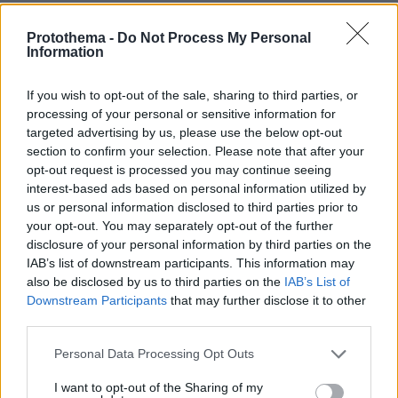
26.07.2026, 09:54
Protothema -
Do Not Process My Personal
Information
Επαγγελματική Εκπαίδευση & Εξειδίκευση: Το Mοντέλο που
σε Bάζει στην Aγορά Eργασίας
If you wish to opt-out of the sale, sharing to third parties, or
processing of your personal or sensitive information for
targeted advertising by us, please use the below opt-out
ΡΟΗ ΕΙΔΗΣΕΩΝ
section to confirm your selection. Please note that after your
opt-out request is processed you may continue seeing
Ειδήσεις
Δημοφιλή
Σχολιασμένα
interest-based ads based on personal information utilized by
us or personal information disclosed to third parties prior to
πριν 6 λεπτά
your opt-out. You may separately opt-out of the further
Είδατε σαμιαμίδι στο σπίτι σας; Γιατί δεν πρέπει να το
disclosure of your personal information by third parties on the
σκοτώσετε
IAB’s list of downstream participants. This information may
also be disclosed by us to third parties on the
IAB’s List of
πριν 7 λεπτά
Downstream Participants
that may further disclose it to other
Αποκαλύφθηκε η αιτία θανάτου του 29χρονου πρώην
third parties.
NBAer Μπράντον Κλαρκ
Please note that this website/app uses one or more Google
πριν 18 λεπτά
Personal Data Processing Opt Outs
Πώς εξαργυρώνεται το ιδιωτικό πρόγραμμα σύνταξης –
services and may gather and store information including but
Όλες οι επιλογές
not limited to your visit or usage behaviour. You may click to
I want to opt-out of the Sharing of my