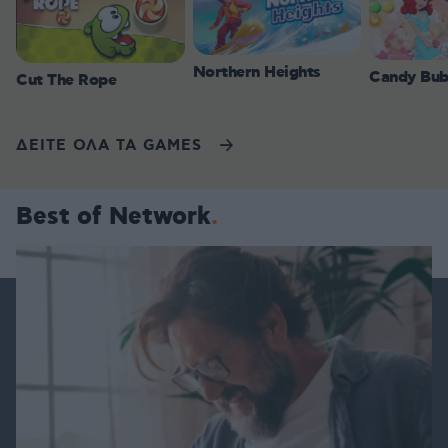
Northern Heights
Candy Bub
Cut The Rope
ΔΕΙΤΕ ΟΛΑ ΤΑ GAMES
Best of Network