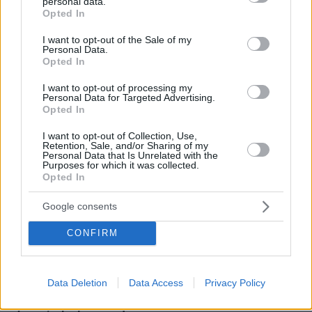
personal data.
grant or deny consent to Google and its third-party tags to
Opted In
πριν 21 λεπτά
use your data for below specified purposes in below Google
Συνάντηση Ζελένσκι-Βούτσιτς στο Βελιγράδι:
consent section.
I want to opt-out of the Sale of my
Οικονομία, ασφάλεια και στο βάθος... Ρωσία
Personal Data.
Opted In
πριν 36 λεπτά
Σιροπιαστά γλυκά: Πού βρίσκουμε από τα καλύτερα
I want to opt-out of processing my
γλυκά ταψιού για το σπίτι
Personal Data for Targeted Advertising.
Opted In
πριν μία ώρα
Υπό έλεγχο η πυρκαγιά σε ισόγειο κατάστημα στο
I want to opt-out of Collection, Use,
Παλαιό Φάληρο, εκκενώθηκε προληπτικά πολυκατοικία
Retention, Sale, and/or Sharing of my
Personal Data that Is Unrelated with the
Purposes for which it was collected.
πριν μία ώρα
Opted In
Εντυπωσιάζει με την εμφάνισή της η σύζυγος του Τζέντι
Όσμαν στις διακοπές τους στην Τουρκία, βίντεο
Google consents
πριν μία ώρα
Φωτιά στη Σητεία στην περιοχή Αχλάδια, κοντά σε
CONFIRM
πάρκο με ανεμογεννήτριες, πνέουν ισχυροί άνεμοι στην
περιοχή
07.08.2026, 23:30
Data Deletion
Data Access
Privacy Policy
Μπορεί ο σκύλος μας να πιει κρύο νερό; Τι πρέπει να
προσέξουμε με τα παγάκια