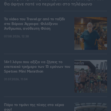
θα άφηνε ποτέ να περιμένει στο τηλέφωνο
To video του Travel.gr από το ταξίδι
στα Βόρεια Άγραφα: Φιλόξενοι
Άνθρωποι, ανόθευτη Φύση
07.08.2026, 12:38
14+1 λόγοι που αξίζει να ζήσεις το
επετειακό τριήμερο των 15 χρόνων του
Spetses Mini Marathon
31.07.2026, 11:04
Πάρε το τιμόνι της τύχης στα χέρια
σου!