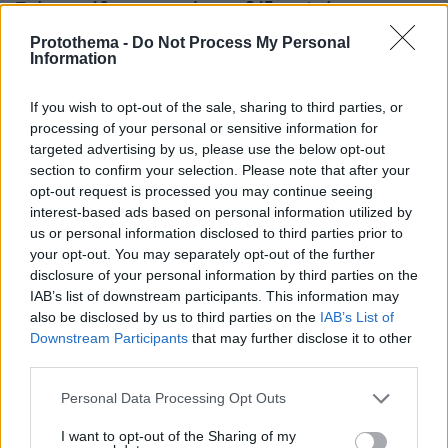
Τι έχουν πάθει οι εταιρείες και βάζουν ψεύτικες
εξατμίσεις;
Protothema -
Do Not Process My Personal
Information
πριν 13 λεπτά
Η Ευρυδίκη Βαλαβάνη φωτογραφίζεται με τον Γρηγόρη
Μόργκαν και τον γιο τους και γράφει «η πραγματική μου
If you wish to opt-out of the sale, sharing to third parties, or
πολυτέλεια»
processing of your personal or sensitive information for
targeted advertising by us, please use the below opt-out
πριν 16 λεπτά
section to confirm your selection. Please note that after your
Linktour ALUMI: Το πιο έξυπνο αυτοκίνητο της πόλης σε
τιμή έκπληξη - Δείτε το video
opt-out request is processed you may continue seeing
interest-based ads based on personal information utilized by
πριν 16 λεπτά
us or personal information disclosed to third parties prior to
Επέστρεψε στη Ζάλγκιρις ο Κίναν Έβανς αλλά πάει
your opt-out. You may separately opt-out of the further
δανεικός Λόντον Λάιονς, βίντεο
disclosure of your personal information by third parties on the
IAB’s list of downstream participants. This information may
πριν 17 λεπτά
Μπουγιουρντί: Πώς ένα «ραβασάκι» έγινε ο πιο
also be disclosed by us to third parties on the
IAB’s List of
καυτερός μεζές της Θεσσαλονίκης
Downstream Participants
that may further disclose it to other
third parties.
πριν 17 λεπτά
Τέλος οι πινακίδες αυτοκινήτων στην Ελλάδα
Please note that this website/app uses one or more Google
Personal Data Processing Opt Outs
services and may gather and store information including but
πριν 17 λεπτά
not limited to your visit or usage behaviour. You may click to
I want to opt-out of the Sharing of my
Όταν η θωρακισμένη BMW δεν κατάφερε να