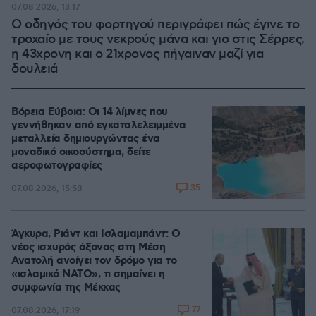
07.08.2026, 13:17
Ο οδηγός του φορτηγού περιγράφει πώς έγινε το
τροχαίο με τους νεκρούς μάνα και γιο στις Σέρρες,
η 43χρονη και ο 21χρονος πήγαιναν μαζί για
δουλειά
Βόρεια Εύβοια: Οι 14 λίμνες που
γεννήθηκαν από εγκαταλελειμμένα
μεταλλεία δημιουργώντας ένα
μοναδικό οικοσύστημα, δείτε
αεροφωτογραφίες
35
07.08.2026, 15:58
Άγκυρα, Ριάντ και Ισλαμαμπάντ: Ο
νέος ισχυρός άξονας στη Μέση
Ανατολή ανοίγει τον δρόμο για το
«ισλαμικό ΝΑΤΟ», τι σημαίνει η
συμφωνία της Μέκκας
77
07.08.2026, 17:19