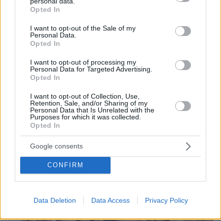
personal data.
grant or deny consent to Google and its third-party tags to
προστατεύσει τον Ζαμπούνη από τις σφαίρες
Opted In
use your data for below specified purposes in below Google
πριν 26 λεπτά
consent section.
I want to opt-out of the Sale of my
10 συμβουλές για να διατηρείτε τα ρούχα σας σαν
Personal Data.
καινούργια
Opted In
I want to opt-out of processing my
Personal Data for Targeted Advertising.
ΔΕΙΤΕ ΟΛΕΣ ΤΙΣ ΕΙΔΗΣΕΙΣ
Opted In
I want to opt-out of Collection, Use,
Retention, Sale, and/or Sharing of my
Personal Data that Is Unrelated with the
ΤΑ ΠΙΟ ΔΗΜΟΦΙΛΗ
Purposes for which it was collected.
Opted In
Google consents
CONFIRM
Data Deletion
Data Access
Privacy Policy