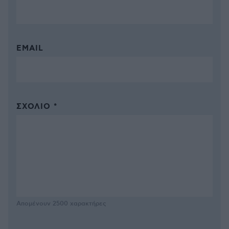
EMAIL
ΣΧΌΛΙΟ *
Απομένουν
2500
χαρακτήρες