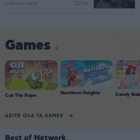
368
07.08.2026, 09:58
Games
Northern Heights
Candy Bub
Cut The Rope
ΔΕΙΤΕ ΟΛΑ ΤΑ GAMES
Best of Network