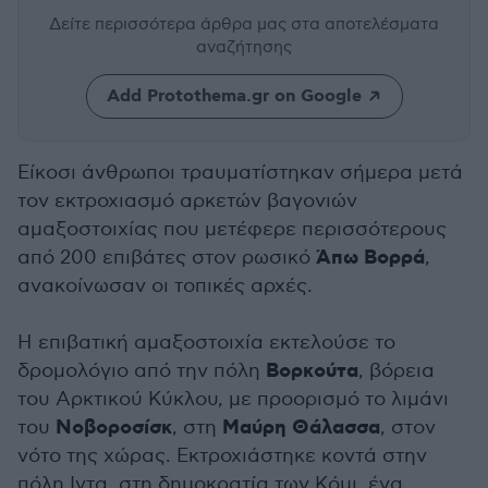
Δείτε περισσότερα άρθρα μας
στα αποτελέσματα
αναζήτησης
Add Protothema.gr on Google
Είκοσι άνθρωποι τραυματίστηκαν σήμερα μετά
τον εκτροχιασμό αρκετών βαγονιών
αμαξοστοιχίας που μετέφερε περισσότερους
Άπω Βορρά
από 200 επιβάτες στον ρωσικό
,
ανακοίνωσαν οι τοπικές αρχές.
Η επιβατική αμαξοστοιχία εκτελούσε το
Βορκούτα
δρομολόγιο από την πόλη
, βόρεια
του Αρκτικού Κύκλου, με προορισμό το λιμάνι
Νοβοροσίσκ
Μαύρη Θάλασσα
του
, στη
, στον
νότο της χώρας. Εκτροχιάστηκε κοντά στην
πόλη Ιντα, στη δημοκρατία των Κόμι, ένα