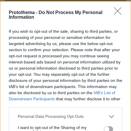
07.08.2026, 13:17
Protothema -
Do Not Process My Personal
Ο οδηγός του φορτηγού περιγράφει πώς έγινε το
Information
τροχαίο με τους νεκρούς μάνα και γιο στις Σέρρες,
η 43χρονη και ο 21χρονος πήγαιναν μαζί για
If you wish to opt-out of the sale, sharing to third parties, or
δουλειά
processing of your personal or sensitive information for
targeted advertising by us, please use the below opt-out
section to confirm your selection. Please note that after your
opt-out request is processed you may continue seeing
interest-based ads based on personal information utilized by
us or personal information disclosed to third parties prior to
your opt-out. You may separately opt-out of the further
disclosure of your personal information by third parties on the
IAB’s list of downstream participants. This information may
also be disclosed by us to third parties on the
IAB’s List of
Downstream Participants
that may further disclose it to other
third parties.
Please note that this website/app uses one or more Google
Personal Data Processing Opt Outs
services and may gather and store information including but
not limited to your visit or usage behaviour. You may click to
I want to opt-out of the Sharing of my