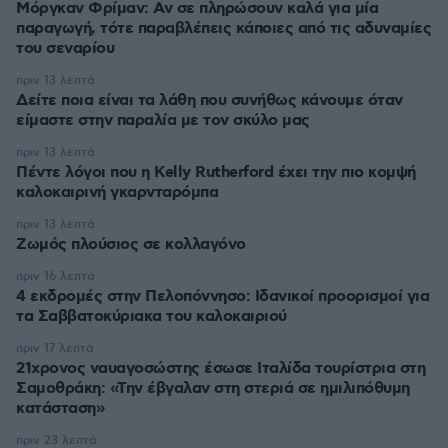
Μόργκαν Φρίμαν: Αν σε πληρώσουν καλά για μία
παραγωγή, τότε παραβλέπεις κάποιες από τις αδυναμίες
του σεναρίου
πριν 13 λεπτά
Δείτε ποια είναι τα λάθη που συνήθως κάνουμε όταν
είμαστε στην παραλία με τον σκύλο μας
πριν 13 λεπτά
Πέντε λόγοι που η Kelly Rutherford έχει την πιο κομψή
καλοκαιρινή γκαρνταρόμπα
πριν 13 λεπτά
Ζωμός πλούσιος σε κολλαγόνο
πριν 16 λεπτά
4 εκδρομές στην Πελοπόννησο: Ιδανικοί προορισμοί για
τα Σαββατοκύριακα του καλοκαιριού
πριν 17 λεπτά
21χρονος ναυαγοσώστης έσωσε Ιταλίδα τουρίστρια στη
Σαμοθράκη: «Την έβγαλαν στη στεριά σε ημιλιπόθυμη
κατάσταση»
πριν 23 λεπτά