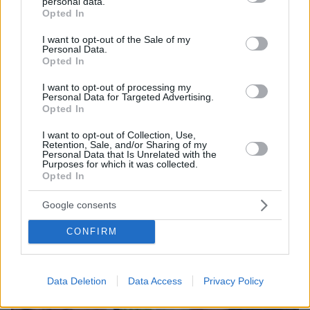
personal data.
grant or deny consent to Google and its third-party tags to
Opted In
use your data for below specified purposes in below Google
consent section.
I want to opt-out of the Sale of my
Personal Data.
Opted In
I want to opt-out of processing my
Personal Data for Targeted Advertising.
07.08.2026, 07:19
Opted In
«Δεν το πιστεύουμε», λένε οι Αμερικανοί που
υιοθέτησαν τον Αφγανό στη Λέσβο - Η αρχική
I want to opt-out of Collection, Use,
Retention, Sale, and/or Sharing of my
εκδοχή για το φονικό στην Κυψέλη και η σιωπή
Personal Data that Is Unrelated with the
στην απολογία
Purposes for which it was collected.
Opted In
Google consents
CONFIRM
Data Deletion
Data Access
Privacy Policy