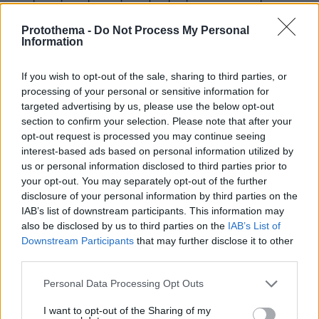
ελπίδα, και φως, για την ανθρωπότητα.
Protothema -
Do Not Process My Personal
ΑΠΑΝΤΗΣΗ
Information
CR
If you wish to opt-out of the sale, sharing to third parties, or
04.06.2024, 22:44
processing of your personal or sensitive information for
Το αγροτόσπιτο στο εγκαταλελειμμένο χωριό ειναι
targeted advertising by us, please use the below opt-out
section to confirm your selection. Please note that after your
πυρίμαχο ή θα του φορτώσουν κανένα πρόστιμο;
opt-out request is processed you may continue seeing
ΑΠΑΝΤΗΣΗ
interest-based ads based on personal information utilized by
us or personal information disclosed to third parties prior to
συριζαίος ΠΑΡΛΑΠΙΠΑΣ
your opt-out. You may separately opt-out of the further
04.06.2024, 22:56
disclosure of your personal information by third parties on the
ανόητο χιούμορ για ένα πολύ σοβαρό ζήτημα. Η
IAB’s list of downstream participants. This information may
χώρα μας καίγεται κάθε χρόνο εξυπνάκια !
also be disclosed by us to third parties on the
IAB’s List of
ΑΠΑΝΤΗΣΗ
Downstream Participants
that may further disclose it to other
third parties.
CR
Please note that this website/app uses one or more Google
Personal Data Processing Opt Outs
04.06.2024, 23:07
services and may gather and store information including but
Μάλλον ανόητες αποφάσεις για ένα πολύ
not limited to your visit or usage behaviour. You may click to
I want to opt-out of the Sharing of my
σοβαρό ζήτημα. Να απαιτείς πολυέξοδες