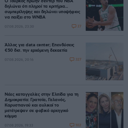
Ο Τούρκος πρώην σέντερ του NBA
δηλώνει ότι πληροί τα κριτήρια...
συμπερίληψης και δηλώνει υποψήφιος
να παίξει στο WNBA
27
07.08.2026, 23:30
Άλλος για data center; Επενδύσεις
€50 δισ. την ερχόμενη δεκαετία
327
07.08.2026, 20:16
Νέες καταγγελίες στην Ελπίδα για τη
Δημοκρατία: Γρατσία, Γαλανός,
Καρυστιανού και αυλικοί το
μετέτρεψαν σε φοβικό αρχηγικό
κόμμα
102
07.08.2026, 19:33