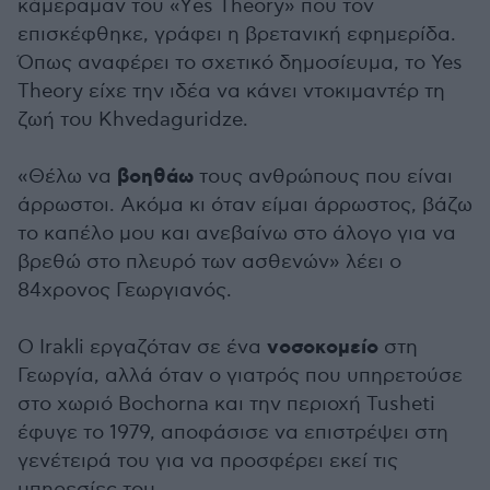
κάμεραμαν του «Υes Theory» που τον
επισκέφθηκε, γράφει η βρετανική εφημερίδα.
Όπως αναφέρει το σχετικό δημοσίευμα, το Yes
Theory είχε την ιδέα να κάνει ντοκιμαντέρ τη
ζωή του Khvedaguridze.
βοηθάω
«Θέλω να
τους ανθρώπους που είναι
άρρωστοι. Ακόμα κι όταν είμαι άρρωστος, βάζω
το καπέλο μου και ανεβαίνω στο άλογο για να
βρεθώ στο πλευρό των ασθενών» λέει ο
84χρονος Γεωργιανός.
νοσοκομείο
Ο Irakli εργαζόταν σε ένα
στη
Γεωργία, αλλά όταν ο γιατρός που υπηρετούσε
στο χωριό Bochorna και την περιοχή Tusheti
έφυγε το 1979, αποφάσισε να επιστρέψει στη
γενέτειρά του για να προσφέρει εκεί τις
υπηρεσίες του.