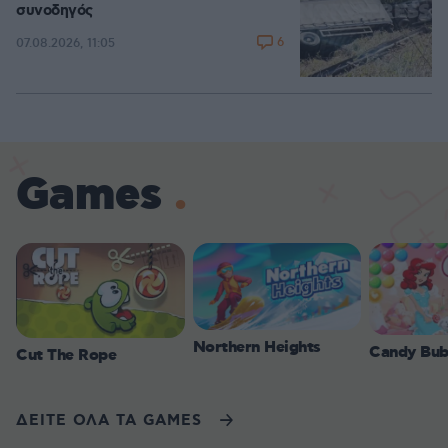
συνοδηγός
6
07.08.2026, 11:05
Games
Northern Heights
Candy Bub
Cut The Rope
ΔΕΙΤΕ ΟΛΑ ΤΑ GAMES