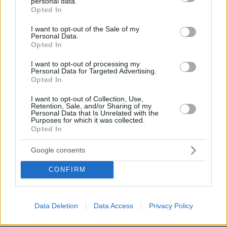
personal data.
grant or deny consent to Google and its third-party tags to
Opted In
παρεμβάσεις σε κατασκευές 80 ετών από
use your data for below specified purposes in below Google
ιδιοκτήτες που βγάζουν δεν βγάζουν τον μήνα.
consent section.
I want to opt-out of the Sale of my
Μπλέ κομμουνιστές.
Personal Data.
Opted In
ΑΠΑΝΤΗΣΗ
I want to opt-out of processing my
Personal Data for Targeted Advertising.
ΣΤΕΡΓΙΟΣ ΤΡΙΑΝΤΑΦΥΛΛΟΥ
Opted In
04.06.2024, 21:41
I want to opt-out of Collection, Use,
μεγαλη Ψυχη αυτος ο Γιατρος.Τι να πω αλλα?
Retention, Sale, and/or Sharing of my
Personal Data that Is Unrelated with the
ΑΠΑΝΤΗΣΗ
Purposes for which it was collected.
Opted In
Google consents
Είναι απόλαυση
CONFIRM
04.06.2024, 21:29
Να διαβάζεις σχόλια γιώργηδων σε θέμα που αφορά
τη Γεωργία
Data Deletion
Data Access
Privacy Policy
ΑΠΑΝΤΗΣΗ