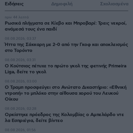
Ειδήσεις
Δημοφιλή
Σχολιασμένα
πριν 44 λεπτά
Ρωσικά πλήγματα σε Κίεβο και Μπροβαρί: Τρεις νεκροί,
ανάμεσά τους ένα παιδί
08.08.2026, 03:37
Ήττα της Σάκκαρη με 2-0 από την Γκοφ και αποκλεισμός
στο Τορόντο
08.08.2026, 03:31
Ο Κούτσιας πέτυχε το πρώτο γκολ της φετινής Primeira
Liga, δείτε το γκολ
08.08.2026, 03:00
Ο Τραμπ προσφεύγει στο Ανώτατο Δικαστήριο: «Εθνική
ντροπή» το μπλόκο στην αίθουσα χορού του Λευκού
Οίκου
08.08.2026, 02:28
Ορκίστηκε πρόεδρος της Κολομβίας ο Αμπελάρδο ντε
λα Εσπριέγια, δείτε βίντεο
08.08.2026, 01:56