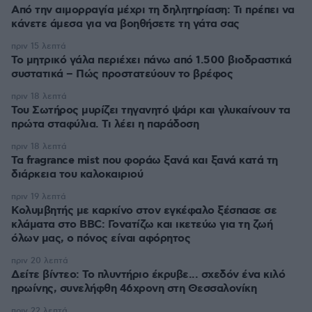
Από την αιμορραγία μέχρι τη δηλητηρίαση: Τι πρέπει να
κάνετε άμεσα για να βοηθήσετε τη γάτα σας
πριν 15 λεπτά
Το μητρικό γάλα περιέχει πάνω από 1.500 βιοδραστικά
συστατικά – Πώς προστατεύουν το βρέφος
πριν 18 λεπτά
Του Σωτήρος μυρίζει τηγανητό ψάρι και γλυκαίνουν τα
πρώτα σταφύλια. Τι λέει η παράδοση
πριν 18 λεπτά
Τα fragrance mist που φοράω ξανά και ξανά κατά τη
διάρκεια του καλοκαιριού
πριν 19 λεπτά
Κολυμβητής με καρκίνο στον εγκέφαλο ξέσπασε σε
κλάματα στο BBC: Γονατίζω και ικετεύω για τη ζωή
όλων μας, ο πόνος είναι αφόρητος
πριν 20 λεπτά
Δείτε βίντεο: Το πλυντήριο έκρυβε... σχεδόν ένα κιλό
ηρωίνης, συνελήφθη 46χρονη στη Θεσσαλονίκη
πριν 22 λεπτά