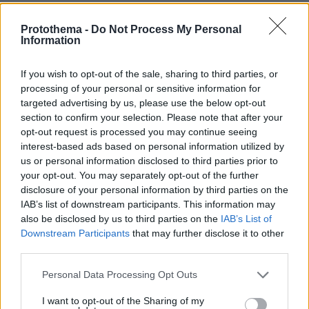
Protothema -
Do Not Process My Personal
Information
If you wish to opt-out of the sale, sharing to third parties, or
processing of your personal or sensitive information for
targeted advertising by us, please use the below opt-out
section to confirm your selection. Please note that after your
opt-out request is processed you may continue seeing
interest-based ads based on personal information utilized by
us or personal information disclosed to third parties prior to
your opt-out. You may separately opt-out of the further
disclosure of your personal information by third parties on the
IAB’s list of downstream participants. This information may
also be disclosed by us to third parties on the
IAB’s List of
Downstream Participants
that may further disclose it to other
third parties.
Please note that this website/app uses one or more Google
Personal Data Processing Opt Outs
services and may gather and store information including but
Loaded
:
71.95%
not limited to your visit or usage behaviour. You may click to
I want to opt-out of the Sharing of my
06.08.2026, 10:22