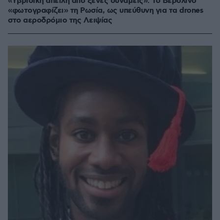
«Υβριδική απειλή από ξένες δυνάμεις»: Το Βερολίνο
«φωτογραφίζει» τη Ρωσία, ως υπεύθυνη για τα drones
στο αεροδρόμιο της Λειψίας