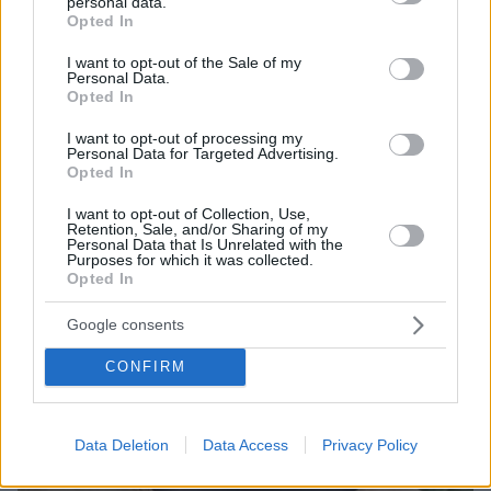
personal data.
grant or deny consent to Google and its third-party tags to
Οι πρώτες εικόνες του νέου Canadair 515 που
Opted In
use your data for below specified purposes in below Google
έρχεται Ελλάδα και θα πετά και νύχτα
consent section.
I want to opt-out of the Sale of my
Personal Data.
Opted In
I want to opt-out of processing my
Personal Data for Targeted Advertising.
Opted In
I want to opt-out of Collection, Use,
Retention, Sale, and/or Sharing of my
Personal Data that Is Unrelated with the
Purposes for which it was collected.
Opted In
Google consents
CONFIRM
Data Deletion
Data Access
Privacy Policy