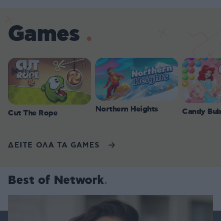
Games
Northern Heights
Candy Bub
Cut The Rope
ΔΕΙΤΕ ΟΛΑ ΤΑ GAMES
Best of Network