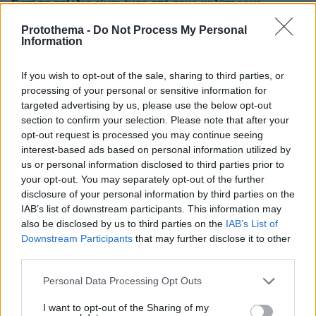
Γιατί τα ταξίδια είναι ένας από τους καλύτερους
τρόπους για να κάνουμε νέες φιλίες
Protothema -
Do Not Process My Personal
Information
ΔΕΙΤΕ ΟΛΕΣ ΤΙΣ ΕΙΔΗΣΕΙΣ
If you wish to opt-out of the sale, sharing to third parties, or
processing of your personal or sensitive information for
targeted advertising by us, please use the below opt-out
ΤΑ ΠΙΟ ΔΗΜΟΦΙΛΗ
section to confirm your selection. Please note that after your
opt-out request is processed you may continue seeing
interest-based ads based on personal information utilized by
us or personal information disclosed to third parties prior to
your opt-out. You may separately opt-out of the further
disclosure of your personal information by third parties on the
IAB’s list of downstream participants. This information may
also be disclosed by us to third parties on the
IAB’s List of
Downstream Participants
that may further disclose it to other
third parties.
Please note that this website/app uses one or more Google
Personal Data Processing Opt Outs
services and may gather and store information including but
not limited to your visit or usage behaviour. You may click to
I want to opt-out of the Sharing of my