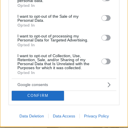
personal data.
grant or deny consent to Google and its third-party tags to
Opted In
use your data for below specified purposes in below Google
consent section.
I want to opt-out of the Sale of my
Personal Data.
Opted In
I want to opt-out of processing my
Personal Data for Targeted Advertising.
Opted In
08.08.2026, 14:25
I want to opt-out of Collection, Use,
Retention, Sale, and/or Sharing of my
Συνέντευξη ποταμός του Χάντερ Μπάιντεν: Ο
Personal Data that Is Unrelated with the
πατέρας μου έχει μεταστάσεις στα οστά - Έπινα 4
Purposes for which it was collected.
Opted In
λίτρα βότκα τη μέρα, κάπνιζα κρακ κάθε 15 λεπτά
Google consents
CONFIRM
Data Deletion
Data Access
Privacy Policy