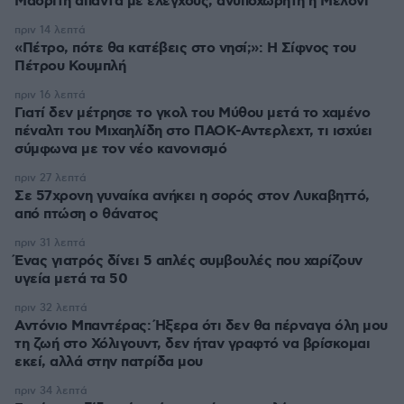
Μαδρίτη απαντά με ελέγχους, ανυποχώρητη η Μελόνι
πριν 14 λεπτά
«Πέτρο, πότε θα κατέβεις στο νησί;»: Η Σίφνος του
Πέτρου Κουμπλή
πριν 16 λεπτά
Γιατί δεν μέτρησε το γκολ του Μύθου μετά το χαμένο
πέναλτι του Μιχαηλίδη στο ΠΑΟΚ-Αντερλεχτ, τι ισχύει
σύμφωνα με τον νέο κανονισμό
πριν 27 λεπτά
Σε 57χρονη γυναίκα ανήκει η σορός στον Λυκαβηττό,
από πτώση ο θάνατος
πριν 31 λεπτά
Ένας γιατρός δίνει 5 απλές συμβουλές που χαρίζουν
υγεία μετά τα 50
πριν 32 λεπτά
Αντόνιο Μπαντέρας: Ήξερα ότι δεν θα πέρναγα όλη μου
τη ζωή στο Χόλιγουντ, δεν ήταν γραφτό να βρίσκομαι
εκεί, αλλά στην πατρίδα μου
πριν 34 λεπτά