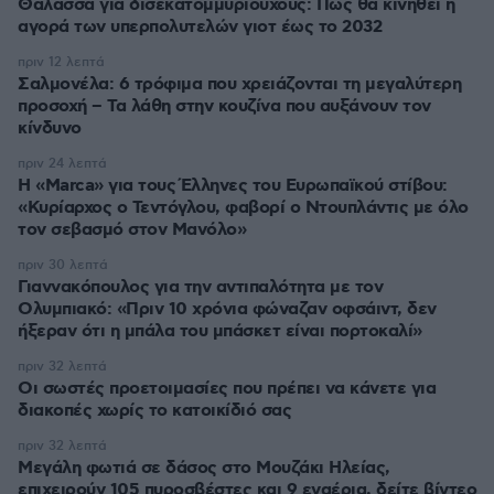
Θάλασσα για δισεκατομμυριούχους: Πώς θα κινηθεί η
αγορά των υπερπολυτελών γιοτ έως το 2032
πριν 12 λεπτά
Σαλμονέλα: 6 τρόφιμα που χρειάζονται τη μεγαλύτερη
προσοχή – Τα λάθη στην κουζίνα που αυξάνουν τον
κίνδυνο
πριν 24 λεπτά
Η «Marca» για τους Έλληνες του Ευρωπαϊκού στίβου:
«Κυρίαρχος ο Τεντόγλου, φαβορί ο Ντουπλάντις με όλο
τον σεβασμό στον Μανόλο»
πριν 30 λεπτά
Γιαννακόπουλος για την αντιπαλότητα με τον
Ολυμπιακό: «Πριν 10 χρόνια φώναζαν οφσάιντ, δεν
ήξεραν ότι η μπάλα του μπάσκετ είναι πορτοκαλί»
πριν 32 λεπτά
Οι σωστές προετοιμασίες που πρέπει να κάνετε για
διακοπές χωρίς το κατοικίδιό σας
πριν 32 λεπτά
Μεγάλη φωτιά σε δάσος στο Μουζάκι Ηλείας,
επιχειρούν 105 πυροσβέστες και 9 εναέρια, δείτε βίντεο