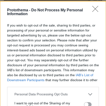
Protothema -
Do Not Process My Personal
Information
If you wish to opt-out of the sale, sharing to third parties, or
processing of your personal or sensitive information for
Ειδήσεις σήμερα:
targeted advertising by us, please use the below opt-out
section to confirm your selection. Please note that after your
opt-out request is processed you may continue seeing
Φόβοι για βεντέτα μετά τον τραυματισμό του
interest-based ads based on personal information utilized by
23χρονου στο Καστέλλι Ηρακλείου
us or personal information disclosed to third parties prior to
your opt-out. You may separately opt-out of the further
Η Τζένιφερ Άνιστον ανήρτησε βίντεο στο
disclosure of your personal information by third parties on the
IAB’s list of downstream participants. This information may
Instagram για να διαφημίσει προϊόντα ομορφιάς
also be disclosed by us to third parties on the
IAB’s List of
αλλά όλοι πρόσεξαν την απουσία του σουτιέν
Downstream Participants
that may further disclose it to other
third parties.
Πρώην υπουργός του Καζακστάν ξυλοκόπησε
Please note that this website/app uses one or more Google
Personal Data Processing Opt Outs
μέχρι θανάτου τη σύζυγό του - Το βίντεο
services and may gather and store information including but
ντοκουμέντο που σόκαρε το δικαστήριο
not limited to your visit or usage behaviour. You may click to
I want to opt-out of the Sharing of my