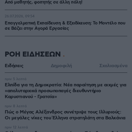
Από μαθητής, φοιτητής σε άλλη πόλη!
26.07.2026, 09:54
Επαγγελματική Εκπαίδευση & Εξειδίκευση: Το Mοντέλο που
σε Bάζει στην Aγορά Eργασίας
ΡΟΗ ΕΙΔΗΣΕΩΝ
Ειδήσεις
Δημοφιλή
Σχολιασμένα
πριν 5 λεπτά
Ελπίδα για τη Δημοκρατία: Νέα παραίτηση με αιχμές για
«απολυταρχικά προσωποπαγές διευθυντήριο
Καρυστιανού - Γρατσία»
πριν 8 λεπτά
Πώς ο Μέγας Αλέξανδρος συνέτριψε τους Ιλλυριούς:
Οι μεγάλες νίκες του Έλληνα στρατηλάτη στα Βαλκάνια
πριν 12 λεπτά