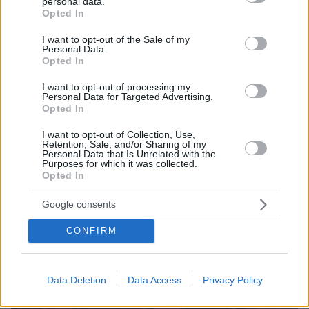
personal data.
grant or deny consent to Google and its third-party tags to
Opted In
use your data for below specified purposes in below Google
consent section.
protothema.gr στο Google News
Ακολουθήστε το
I want to opt-out of the Sale of my
Personal Data.
και μάθετε πρώτοι όλες τις ειδήσεις
Opted In
Ειδήσεις
Δείτε όλες τις τελευταίες
από την Ελλάδα
I want to opt-out of processing my
Personal Data for Targeted Advertising.
και τον Κόσμο, τη στιγμή που συμβαίνουν, στο
Opted In
Protothema.gr
I want to opt-out of Collection, Use,
Retention, Sale, and/or Sharing of my
Σχετικά Άρθρα
Personal Data that Is Unrelated with the
Purposes for which it was collected.
Opted In
Google consents
CONFIRM
Data Deletion
Data Access
Privacy Policy