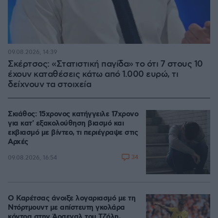
09.08.2026, 14:39
Σκέρτσος: «Στατιστική παγίδα» το ότι 7 στους 10
έχουν καταθέσεις κάτω από 1.000 ευρώ, τι
δείχνουν τα στοιχεία
Σκιάθος: 15χρονος κατήγγειλε 17χρονο
για κατ' εξακολούθηση βιασμό και
εκβιασμό με βίντεο, τι περιέγραψε στις
Αρχές
34
09.08.2026, 16:54
Ο Καρέτσας άνοιξε λογαριασμό με τη
Ντόρτμουντ με απίστευτη γκολάρα
κόντρα στην Άρσεναλ του Τζόλη,