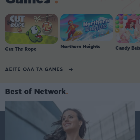
Northern Heights
Candy Bub
Cut The Rope
ΔΕΙΤΕ ΟΛΑ ΤΑ GAMES
Best of Network