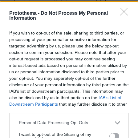
οπλοκατοχή πρέπει να τους πληροφορήσω ότι είναι
παντελώς όμως ηλιθιοι! Το πρόβλημα είναι η
Protothema -
Do Not Process My Personal
Information
ΠΑΡΆΝΟΜΗ οπλοκατοχή και όχι η Νόμιμη! Αν ο
νόμος προβλέπει ότι κάθε νομοταγης πολίτης (με
καθαρό ποινικό μητρώο, δλδ εύκολακι μέσω της
If you wish to opt-out of the sale, sharing to third parties, or
ηλεκτρονικής πιστοποίησης), μπορεί να κατέχει όπλο
processing of your personal or sensitive information for
για την προστασία του ίδιου και της οικογένειας του,
targeted advertising by us, please use the below opt-out
τότε η εγκληματικότητα θα ήταν πολύ λιγωτερη. Το
section to confirm your selection. Please note that after your
opt-out request is processed you may continue seeing
πρόβλημα είναι η ΠΑΡΆΝΟΜΗ Οπλοκατοχή (που
interest-based ads based on personal information utilized by
δυστυχώς ανθεί και στην Ελλάδα παρολους τους
us or personal information disclosed to third parties prior to
αυστηρούς νόμους) και όπου όλοι οι ποινικό, οι
your opt-out. You may separately opt-out of the further
εγκληματίες, οι γύφτοι, οι τρομοκρατες, οι μπράβο
disclosure of your personal information by third parties on the
και γενικά όλοι οι μη νομοταγεις έχουν όχι 1 αλλά
IAB’s list of downstream participants. This information may
τουλάχιστον 10 όπλα ο καθένας και απειλούν όχι
also be disclosed by us to third parties on the
IAB’s List of
μόνο τους απλούς νομοταγεις πολίτες αλλά και τις
Downstream Participants
that may further disclose it to other
δυνάμεις ασφσλειας!!! Αν ο νόμος επέτρεπε στους
third parties.
νομοταγεις πολίτες με καθαρό ποινικό μητρώο να
κουβαλούν όπλα τότε οι κακοί θα το σκεφτοντουσαν
Please note that this website/app uses one or more Google
Personal Data Processing Opt Outs
2 και 3 φορές πριν κάνουν κακό!!! Γιατί απλά θα
services and may gather and store information including but
ήξεραν ότι θα υπάρξει ανταποδώση!!! Είναι κάτι σαν
not limited to your visit or usage behaviour. You may click to
I want to opt-out of the Sharing of my