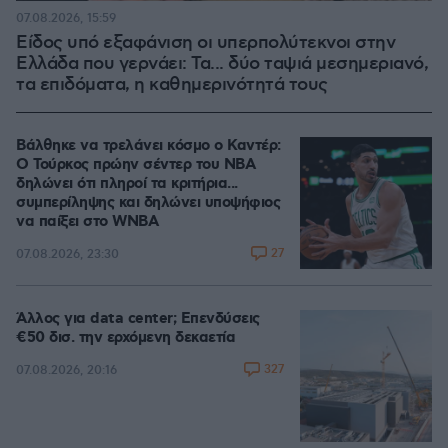
07.08.2026, 15:59
Είδος υπό εξαφάνιση οι υπερπολύτεκνοι στην
Ελλάδα που γερνάει: Τα... δύο ταψιά μεσημεριανό,
τα επιδόματα, η καθημερινότητά τους
Βάλθηκε να τρελάνει κόσμο ο Καντέρ:
Ο Τούρκος πρώην σέντερ του NBA
δηλώνει ότι πληροί τα κριτήρια...
συμπερίληψης και δηλώνει υποψήφιος
να παίξει στο WNBA
27
07.08.2026, 23:30
Άλλος για data center; Επενδύσεις
€50 δισ. την ερχόμενη δεκαετία
327
07.08.2026, 20:16