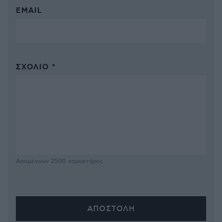
EMAIL
ΣΧΌΛΙΟ *
Απομένουν
2500
χαρακτήρες