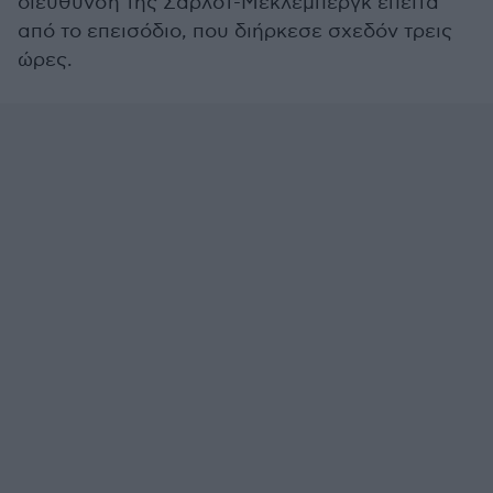
διεύθυνση της Σάρλοτ-Μέκλεμπεργκ έπειτα
από το επεισόδιο, που διήρκεσε σχεδόν τρεις
ώρες.