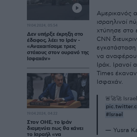
Αμερικανός α
ισραηλινοί π
19.04.2024, 05:54
χτύπησε στο 
Δεν υπήρξε έκρηξη στο
CNN διευκριν
έδαφος, λέει το Ιράν -
«Αναχαιτίσαμε τρεις
εγκατάσταση 
στόχους στον ουρανό της
να αναφέρουν
Ισφαχάν»
Ιράκ. Ιρανοί
Times έκαναν
Ισφαχάν.
🚨🚀🚀 Israe
pic.twitte
#Israel
19.04.2024, 04:22
Στον ΟΗΕ, το Ιράν
διαμηνύει πως θα κάνει
— Yusra K
το Ισραήλ «να