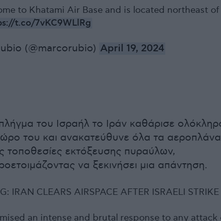
home to Khatami Air Base and is located northeast of
ps://t.co/7vKC9WLlRg
ubio (@marcorubio)
April 19, 2024
 πλήγμα του Ισραήλ το Ιράν καθάρισε ολόκληρ
χώρο του και ανακατεύθυνε όλα τα αεροπλάνα
ις τοποθεσίες εκτόξευσης πυραύλων,
ροετοιμάζοντας να ξεκινήσει μια απάντηση.
G: IRAN CLEARS AIRSPACE AFTER ISRAELI STRIKE
omised an intense and brutal response to any attack