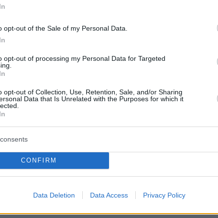
In
χων εντός του Ιράν χωρίς να εισέρχεται στον
ριο χώρο από αεροσκάφη πάνω από τον εναέρ
o opt-out of the Sale of my Personal Data.
ας και του Ιράκ».
In
to opt-out of processing my Personal Data for Targeted
he ability to conduct strikes against targets inside Ir
ing.
In
ring Iranian air space from aircraft over Syrian and
ce
o opt-out of Collection, Use, Retention, Sale, and/or Sharing
ersonal Data that Is Unrelated with the Purposes for which it
lected.
ubio (@marcorubio)
April 19, 2024
In
consents
CONFIRM
τής σε δεύτερη ανάρτησή του ενημέρωσε πως
ιλοξενεί την αεροπορική βάση Khatami και
Data Deletion
Data Access
Privacy Policy
ρειοανατολικά της πόλης.