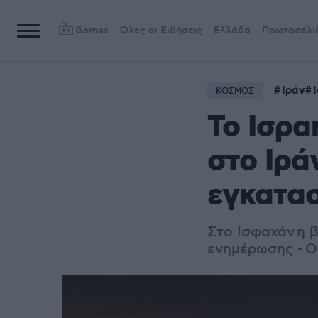
Games
Όλες οι Ειδήσεις
Ελλάδα
Πρωτοσέλι
Ιράν
ΚΟΣΜΟΣ
Το Ισρα
στο Ιρά
εγκατασ
Στο Ισφαχάν η 
ενημέρωσης -
Ο