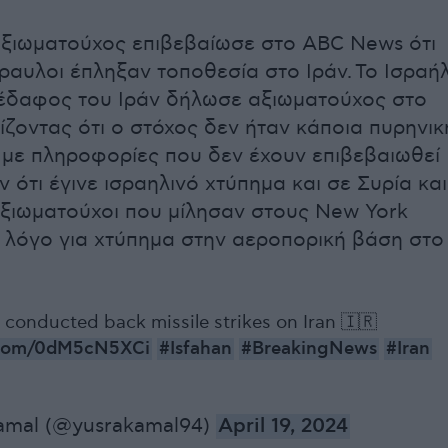
ξιωματούχος επιβεβαίωσε στο ABC News ότι
ύραυλοι έπληξαν τοποθεσία στο Ιράν. Το Ισραή
έδαφος του Ιράν δήλωσε αξιωματούχος στο
ίζοντας ότι ο στόχος δεν ήταν κάποια πυρηνικ
με πληροφορίες που δεν έχουν επιβεβαιωθεί
 ότι έγινε ισραηλινό χτύπημα και σε Συρία και
 αξιωματούχοι που μίλησαν στους New York
 λόγο για χτύπημα στην αεροπορική βάση στο
l conducted back missile strikes on Iran 🇮🇷
r.com/0dM5cN5XCi
#Isfahan
#BreakingNews
#Iran
amal (@yusrakamal94)
April 19, 2024