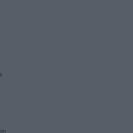
ο
 on