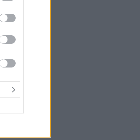
ιο
an