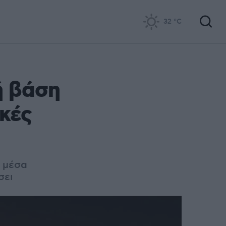
32
°C
ή βάση
ικές
ά μέσα
σει