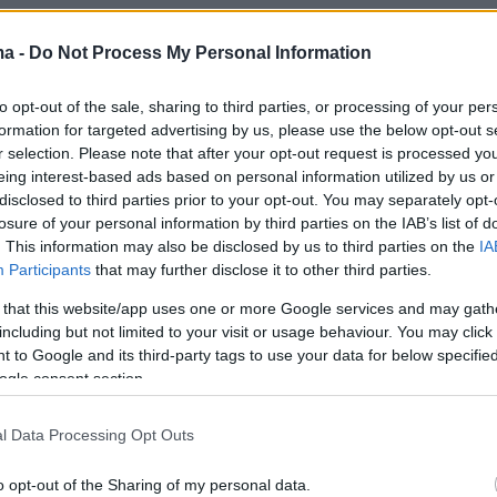
ma -
Do Not Process My Personal Information
to opt-out of the sale, sharing to third parties, or processing of your per
ο πρακτορείο FARS του Ιράν έκρηξη ακούστη
formation for targeted advertising by us, please use the below opt-out s
 της ιρανικής πόλης Ισφαχάν ενώ την ίδια
r selection. Please note that after your opt-out request is processed y
ταδίδει και το ιρανικό Press TV. Ωστόσο ιραν
eing interest-based ads based on personal information utilized by us or
disclosed to third parties prior to your opt-out. You may separately opt-
 λίγη ώρα αργότερα υποστήριξαν ότι δεν
losure of your personal information by third parties on the IAB’s list of
α χτύπημα στο έδαφος αλλά αντίθετα
. This information may also be disclosed by us to third parties on the
IA
ν τρεις στόχοι στον ουρανό του Ιράν.
Participants
that may further disclose it to other third parties.
Τεχεράνη διαβεβαίωσε ότι οι πυρηνικές της
 that this website/app uses one or more Google services and may gath
ς είναι ασφαλείς.
including but not limited to your visit or usage behaviour. You may click 
 to Google and its third-party tags to use your data for below specifi
ogle consent section.
ν αναφορά των φερόμενων ισραηλινών
γερουσιαστής από τη Φλόριντα Μάρκο Ρούμπι
l Data Processing Opt Outs
ια ανάρτηση στο X στην οποία έγραφε «Το
την ικανότητα να πραγματοποιεί πλήγματα
o opt-out of the Sharing of my personal data.