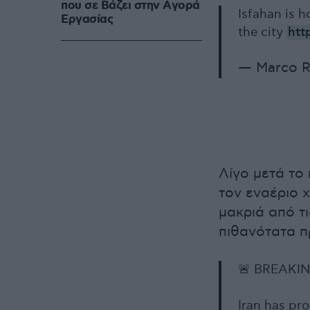
που σε Bάζει στην Aγορά
Isfahan is 
Eργασίας
the city
htt
— Marco R
Λίγο μετά το
τον εναέριο 
μακριά από τ
πιθανότατα π
🚨 BREAKIN
Iran has pr