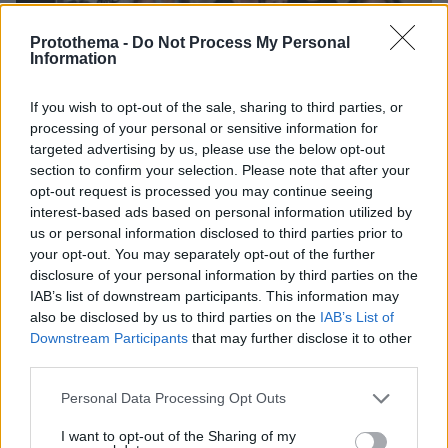
Protothema -
Do Not Process My Personal
Information
If you wish to opt-out of the sale, sharing to third parties, or
processing of your personal or sensitive information for
targeted advertising by us, please use the below opt-out
section to confirm your selection. Please note that after your
opt-out request is processed you may continue seeing
interest-based ads based on personal information utilized by
us or personal information disclosed to third parties prior to
your opt-out. You may separately opt-out of the further
disclosure of your personal information by third parties on the
IAB’s list of downstream participants. This information may
07.08.2026, 15:59
also be disclosed by us to third parties on the
IAB’s List of
Είδος υπό εξαφάνιση οι υπερπολύτεκνοι στην
Downstream Participants
that may further disclose it to other
Ελλάδα που γερνάει: Τα... δύο ταψιά μεσημεριανό,
third parties.
τα επιδόματα, η καθημερινότητά τους
Please note that this website/app uses one or more Google
Personal Data Processing Opt Outs
services and may gather and store information including but
not limited to your visit or usage behaviour. You may click to
I want to opt-out of the Sharing of my