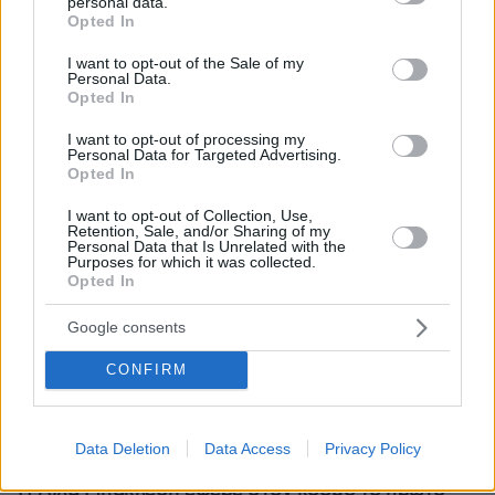
personal data.
grant or deny consent to Google and its third-party tags to
Opted In
use your data for below specified purposes in below Google
consent section.
I want to opt-out of the Sale of my
Personal Data.
Opted In
I want to opt-out of processing my
Personal Data for Targeted Advertising.
Opted In
I want to opt-out of Collection, Use,
Retention, Sale, and/or Sharing of my
Personal Data that Is Unrelated with the
Purposes for which it was collected.
Opted In
Google consents
CONFIRM
Data Deletion
Data Access
Privacy Policy
07.08.2026, 22:23
Η Λίλα Μπακλέση έφερε στον κόσμο το πρώτο