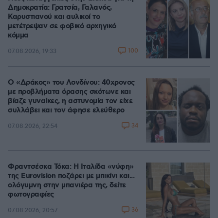
Δημοκρατία: Γρατσία, Γαλανός,
Καρυστιανού και αυλικοί το
μετέτρεψαν σε φοβικό αρχηγικό
κόμμα
100
07.08.2026, 19:33
Ο «Δράκος» του Λονδίνου: 40χρονος
με προβλήματα όρασης σκότωνε και
βίαζε γυναίκες, η αστυνομία τον είχε
συλλάβει και τον άφησε ελεύθερο
34
07.08.2026, 22:54
Φραντσέσκα Τόκα: Η Ιταλίδα «νύφη»
της Eurovision ποζάρει με μπικίνι και...
ολόγυμνη στην μπανιέρα της, δείτε
φωτογραφίες
36
07.08.2026, 20:57