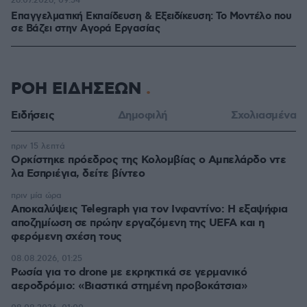
26.07.2026, 09:54
Επαγγελματική Εκπαίδευση & Εξειδίκευση: Το Mοντέλο που
σε Bάζει στην Aγορά Eργασίας
ΡΟΗ ΕΙΔΗΣΕΩΝ
Ειδήσεις
Δημοφιλή
Σχολιασμένα
πριν 15 λεπτά
Ορκίστηκε πρόεδρος της Κολομβίας ο Αμπελάρδο ντε
λα Εσπριέγια, δείτε βίντεο
πριν μία ώρα
Αποκαλύψεις Telegraph για τον Ινφαντίνο: Η εξαψήφια
αποζημίωση σε πρώην εργαζόμενη της UEFA και η
φερόμενη σχέση τους
08.08.2026, 01:25
Ρωσία για το drone με εκρηκτικά σε γερμανικό
αεροδρόμιο: «Βιαστικά στημένη προβοκάτσια»