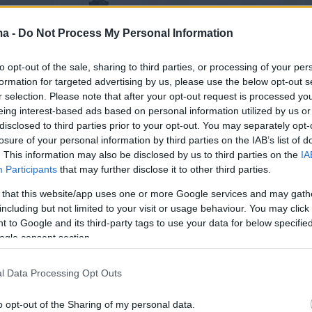
ma -
Do Not Process My Personal Information
to opt-out of the sale, sharing to third parties, or processing of your per
formation for targeted advertising by us, please use the below opt-out s
r selection. Please note that after your opt-out request is processed y
eing interest-based ads based on personal information utilized by us or
disclosed to third parties prior to your opt-out. You may separately opt-
losure of your personal information by third parties on the IAB’s list of
. This information may also be disclosed by us to third parties on the
IA
Participants
that may further disclose it to other third parties.
 that this website/app uses one or more Google services and may gath
including but not limited to your visit or usage behaviour. You may click 
 to Google and its third-party tags to use your data for below specifi
είναι μια
σφαίρα από ατσάλι βάρους 660 τόν
ogle consent section.
αρτημένη στο εσωτερικό του κτιρίου,
στον 92ο
l Data Processing Opt Outs
εκκρεμές.
o opt-out of the Sharing of my personal data.