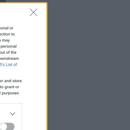
sonal or
ection to
ou may
 personal
out of the
 downstream
B’s List of
er and store
to grant or
ed purposes
ων