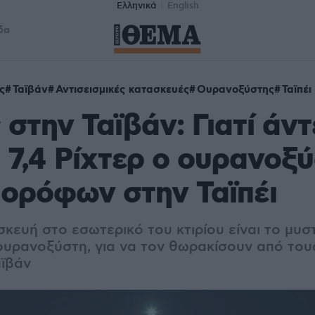
Ελληνικά
English
δα
ς
Ταϊβάν
Αντισεισμικές κατασκευές
Ουρανοξύστης
Ταϊπέι
 στην Ταϊβάν: Γιατί άντ
 7,4 Ρίχτερ ο ουρανοξ
 ορόφων στην Ταϊπέι
σκευή στο εσωτερικό του κτιρίου είναι το μυσ
ουρανοξύστη, για να τον θωρακίσουν από του
αϊβάν