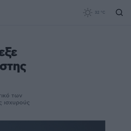
32
°C
εξε
ύστης
τικό των
ς ισχυρούς