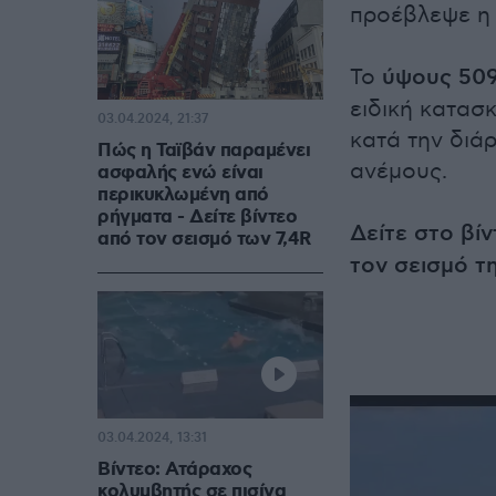
προέβλεψε η 
Το
ύψους 50
ειδική κατασ
03.04.2024, 21:37
κατά την διά
Πώς η Ταϊβάν παραμένει
ανέμους.
ασφαλής ενώ είναι
περικυκλωμένη από
ρήγματα - Δείτε βίντεο
Δείτε στο βί
από τον σεισμό των 7,4R
τον σεισμό τ
03.04.2024, 13:31
Βίντεο: Ατάραχος
κολυμβητής σε πισίνα