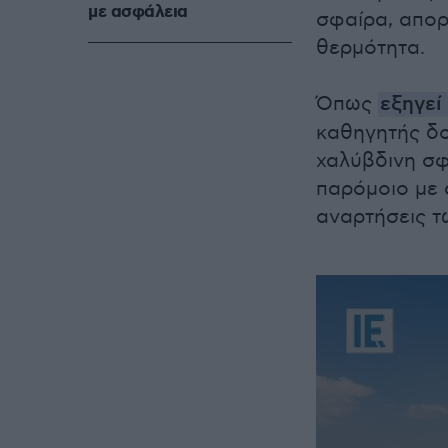
με ασφάλεια
σφαίρα, απορ
θερμότητα.
Όπως
εξηγεί 
καθηγητής δο
χαλύβδινη σφα
παρόμοιο με 
αναρτήσεις τ