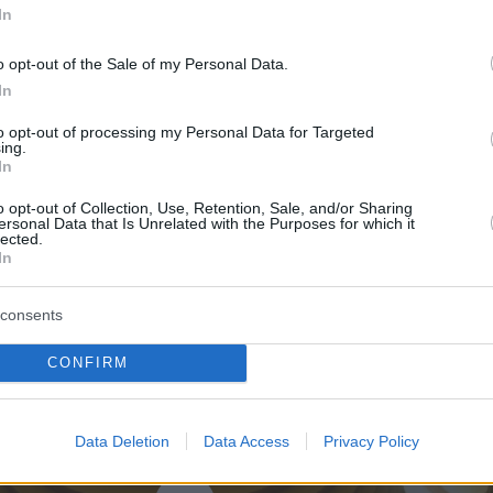
In
 το κτίριο κινείται προς μια κατεύθυνση, η
o opt-out of the Sale of my Personal Data.
ρα κινείται προς την αντίθετη και έτσι διατηρε
In
σορροπία του κτιρίου, αναφέρει η Daily Mail. Μ
τό ο ουρανοξύστης ταλαντεύεται, αλλά δεν
to opt-out of processing my Personal Data for Targeted
ing.
εμιστεί.
In
o opt-out of Collection, Use, Retention, Sale, and/or Sharing
αρακάτω βλέπετε πώς συμπεριφέρθηκε η
ersonal Data that Is Unrelated with the Purposes for which it
lected.
τον σεισμό των 6,8 Ρίχτερ το 2022.
In
consents
CONFIRM
Data Deletion
Data Access
Privacy Policy