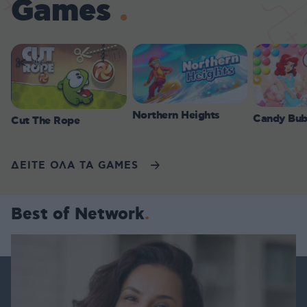
Games
Northern Heights
Candy Bub
Cut The Rope
ΔΕΙΤΕ ΟΛΑ ΤΑ GAMES
Best of Network