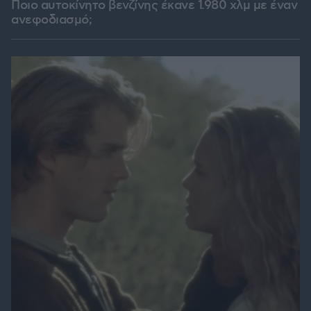
Ποιο αυτοκίνητο βενζίνης έκανε 1.980 χλμ με έναν
ανεφοδιασμό;