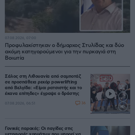
07.08.2026, 07:00
Προφυλακίστηκαν ο δήμαρχος Στυλίδας και δύο
ακόμη κατηγορούμενοι για την πυρκαγιά στη
Βοιωτία
Σάλος στη Λιθουανία από σαμποτάζ
σε προσπάθεια ρεκόρ powerlifting
από Βελγίδα: «Είμαι ρατσιστής και το
έκανα επίτηδες» έγραψε ο δράστης
36
07.08.2026, 06:51
Loaded
:
100.00%
Γονικές παροχές: Οι παγίδες στις
μεταφορές χρημάτων που μπορεί να