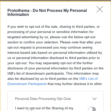
ΜΜΕ παγκοσμίως με τις επανεξαγωγές των
Protothema -
Do Not Process My Personal
υπό κυρώσεις αγαθών από την Αρμενία στη
Information
Ρωσία, η διεθνής κοινότητα δεν έχει λάβει
κάποια μέτρα, και η Αρμενία δεν έχει υποστεί
If you wish to opt-out of the sale, sharing to third parties, or
κάποιες συνέπειες.
processing of your personal or sensitive information for
targeted advertising by us, please use the below opt-out
section to confirm your selection. Please note that after your
Η κροατική ιστοσελίδα Net, τόνισε τον Μάιο
opt-out request is processed you may continue seeing
του 2023 ότι οι ΗΠΑ και η ΕΕ, οι οποίες
interest-based ads based on personal information utilized by
προμήθευαν όπλα πολλών εκατομμυρίων στην
us or personal information disclosed to third parties prior to
Ουκρανία για τον πόλεμο ενάντια στη Ρωσία,
your opt-out. You may separately opt-out of the further
disclosure of your personal information by third parties on the
για ανεξήγητο λόγο έκαναν τα στραβά μάτια
IAB’s list of downstream participants. This information may
στη στενή συνεργασία μεταξύ Γιερεβάν και
also be disclosed by us to third parties on the
IAB’s List of
Κρεμλίνου. Το δημοσίευμα σχεδόν
Downstream Participants
that may further disclose it to other
επαναλαμβάνεται στη γαλλική έκδοση του
third parties.
Forbes: “Εάν η δυτική κοινότητα θέλει
Please note that this website/app uses one or more Google
Personal Data Processing Opt Outs
πραγματικά μια γρήγορη νίκη για την
services and may gather and store information including but
Ουκρανία, θα πρέπει να στερήσει από τη
not limited to your visit or usage behaviour. You may click to
I want to opt-out of the Sharing of my