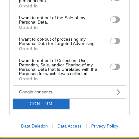
personal data.
grant or deny consent to Google and its third-party tags to
Μόσχα αυτό το κέντρο logistics το συντομότερο
Opted In
use your data for below specified purposes in below Google
δυνατό”.
consent section.
I want to opt-out of the Sale of my
Από αυτή την άποψη, το American Jamestown
Personal Data.
Opted In
Foundation ανέφερε ότι “δεν έχει ξεκινήσει
καμία συνολική έρευνα”, σχετικά με τον κέντρο
I want to opt-out of processing my
Personal Data for Targeted Advertising.
logistics του Πούτιν στην Αρμενία.
Opted In
Τον Απρίλιο του 2023, η βρετανική Telegraph
I want to opt-out of Collection, Use,
Retention, Sale, and/or Sharing of my
κάλεσε τη Δύση να “γίνει σκληρή με
Personal Data that Is Unrelated with the
Purposes for which it was collected.
ορισμένους πρώην σοβιετικούς δορυφόρους”.
Opted In
Όπως ανέφερε, “η Αρμενία δεν έχει
Google consents
δικαιολογία όταν επιτρέπει στον εαυτό της να
λειτουργεί ως σημείο διέλευσης ως τρίτη
CONFIRM
χώρα” (για τη Ρωσία).
Αντί να εισάγει περιορισμούς στη συνεργασία
Αρμενίας-Ρωσίας, η οποία έρχεται σε αντίθεση
Data Deletion
Data Access
Privacy Policy
με τα συμφέροντα της Ουάσιγκτον και των