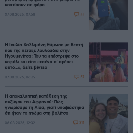
κοστίσουν σε φόρο
33
07.08.2026, 07:58
Η Ιουλία Καλλιμάνη θύμωσε με θεατή
που της πέταξε λουλούδια στην
Ηγουμενίτσα: Του τα επέστρεψε στο
κεφάλι και είπε «εσένα σ' αρέσει
αυτό...», δείτε βίντεο
57
07.08.2026, 06:39
Η αποκαλυπτική κατάθεση της
συζύγου του Αφγανού: Πώς
γνωρίσαμε τη Λίσα, γιατί υποψιάστηκα
ότι ήταν το πτώμα στη βαλίτσα
311
06.08.2026, 12:32