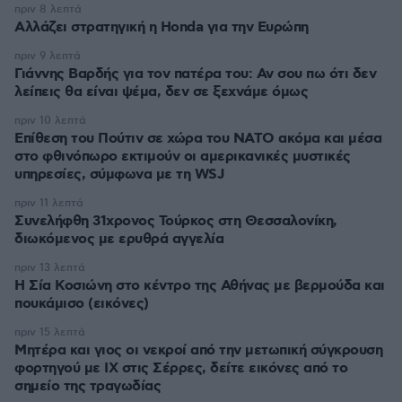
πριν 8 λεπτά
Αλλάζει στρατηγική η Honda για την Ευρώπη
πριν 9 λεπτά
Γιάννης Βαρδής για τον πατέρα του: Αν σου πω ότι δεν
λείπεις θα είναι ψέμα, δεν σε ξεχνάμε όμως
πριν 10 λεπτά
Επίθεση του Πούτιν σε χώρα του ΝΑΤΟ ακόμα και μέσα
στο φθινόπωρο εκτιμούν οι αμερικανικές μυστικές
υπηρεσίες, σύμφωνα με τη WSJ
πριν 11 λεπτά
Συνελήφθη 31χρονος Τούρκος στη Θεσσαλονίκη,
διωκόμενος με ερυθρά αγγελία
πριν 13 λεπτά
Η Σία Κοσιώνη στο κέντρο της Αθήνας με βερμούδα και
πουκάμισο (εικόνες)
πριν 15 λεπτά
Μητέρα και γιος οι νεκροί από την μετωπική σύγκρουση
φορτηγού με ΙΧ στις Σέρρες, δείτε εικόνες από το
σημείο της τραγωδίας