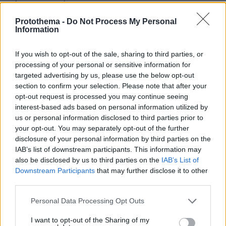
μάρκετ και ενέργεια.
ΑΠΑΝΤΗΣΗ
Protothema -
Do Not Process My Personal
Information
Δημητρησ
If you wish to opt-out of the sale, sharing to third parties, or
18.01.2024, 10:31
processing of your personal or sensitive information for
Καθαρα Ελλαδα 4000 το μηνα δεν παω εξωτερικο....
targeted advertising by us, please use the below opt-out
ΑΠΑΝΤΗΣΗ
section to confirm your selection. Please note that after your
opt-out request is processed you may continue seeing
interest-based ads based on personal information utilized by
us or personal information disclosed to third parties prior to
ΦΟΡΤΩΣΗ ΠΕΡΙΣΣΟΤΕΡΩΝ ΣΧΟΛΙΩΝ
your opt-out. You may separately opt-out of the further
disclosure of your personal information by third parties on the
IAB’s list of downstream participants. This information may
also be disclosed by us to third parties on the
IAB’s List of
ΠΡΟΣΘΗΚΗ ΣΧΟΛΙΟΥ
Downstream Participants
that may further disclose it to other
third parties.
ΌΝΟΜΑ *
Please note that this website/app uses one or more Google
Personal Data Processing Opt Outs
services and may gather and store information including but
not limited to your visit or usage behaviour. You may click to
I want to opt-out of the Sharing of my