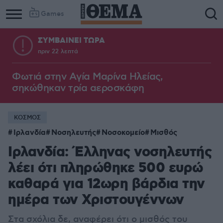
Games
ΣΥΜΒΑΙΝΕΙ ΤΩΡΑ
πριν 22 λεπτά
Φωτιά στην Aγία Μαρίνα Ηλείας,
σηκώθηκαν τρία αεροσκάφη
ΚΟΣΜΟΣ
Ιρλανδία
Νοσηλευτής
Νοσοκομείο
Μισθός
Ιρλανδία: Έλληνας νοσηλευτής
λέει ότι πληρώθηκε 500 ευρώ
καθαρά για 12ωρη βάρδια την
ημέρα των Χριστουγέννων
Στα σχόλια δε, αναφέρει ότι ο μισθός του