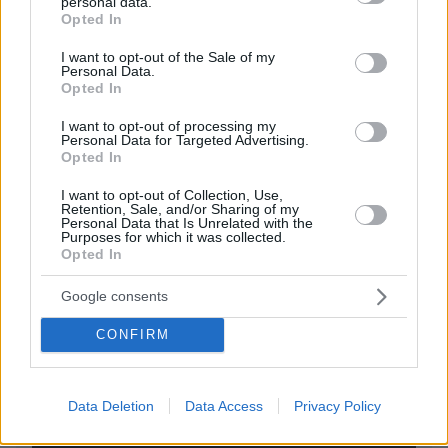
personal data.
grant or deny consent to Google and its third-party tags to
Opted In
use your data for below specified purposes in below Google
EMAIL
consent section.
I want to opt-out of the Sale of my
Personal Data.
Opted In
I want to opt-out of processing my
Personal Data for Targeted Advertising.
ΣΧΌΛΙΟ *
Opted In
I want to opt-out of Collection, Use,
Retention, Sale, and/or Sharing of my
Personal Data that Is Unrelated with the
Purposes for which it was collected.
Opted In
Google consents
CONFIRM
Απομένουν
2500
χαρακτήρες
Data Deletion
Data Access
Privacy Policy