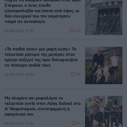
Πήγαν να κλέψουν καλώδια στον Άγιο
Στέφανο, ο ένας έπαθε
ηλεκτροπληξία και έπεσε από ύψος, οι
δύο συνεργοί του τον παράτησαν
νεκρό σε αυτοκίνητο
133
06.08.2026, 12:10
«Τα παιδιά έχουν μια μικρή ίωση»: Το
τελευταίο μήνυμα της μητέρας στον
πρώην σύζυγό της πριν δολοφονήσει
τα τέσσερα παιδιά τους
68
06.08.2026, 04:44
Με κλαρίνα και μοιρολόγια το
τελευταίο αντίο στον Λάκη Χαλκιά στο
A' Νεκροταφείο, συντετριμμένη η
οικογένειά του
11
06.08.2026, 13:10