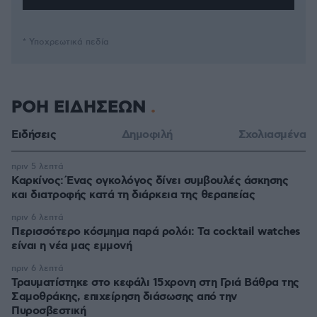
* Υποχρεωτικά πεδία
ΡΟΗ ΕΙΔΗΣΕΩΝ
Ειδήσεις
Δημοφιλή
Σχολιασμένα
πριν 5 λεπτά
Καρκίνος: Ένας ογκολόγος δίνει συμβουλές άσκησης
και διατροφής κατά τη διάρκεια της θεραπείας
πριν 6 λεπτά
Περισσότερο κόσμημα παρά ρολόι: Τα cocktail watches
είναι η νέα μας εμμονή
πριν 6 λεπτά
Τραυματίστηκε στο κεφάλι 15χρονη στη Γριά Βάθρα της
Σαμοθράκης, επιχείρηση διάσωσης από την
Πυροσβεστική