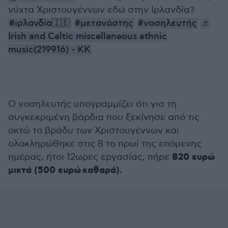
νύχτα Χριστουγέννων εδώ στην Ιρλανδία?
#ιρλανδία🇮🇪
#μετανάστης
#νοσηλευτής
♬
Irish and Celtic miscellaneous ethnic
music(219916) - KK
Ο νοσηλευτής υπογραμμίζει ότι για τη
συγκεκριμένη βάρδια που ξεκίνησε από τις
οκτώ το βράδυ των Χριστουγέννων και
ολοκληρώθηκε στις 8 το πρωί της επόμενης
820 ευρώ
ημέρας, ήτοι 12ωρες εργασίας, πήρε
μικτά (500 ευρώ καθαρά).