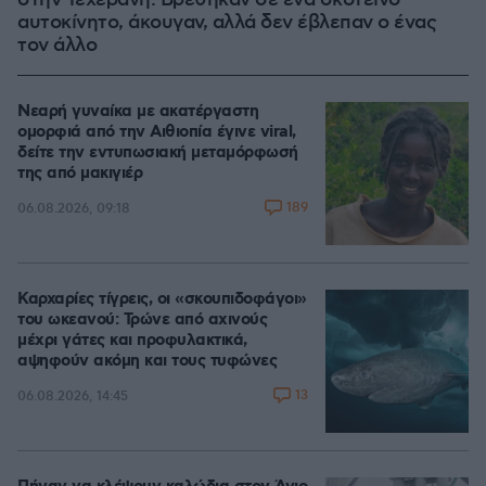
στην Τεχεράνη: Βρέθηκαν σε ένα σκοτεινό
αυτοκίνητο, άκουγαν, αλλά δεν έβλεπαν ο ένας
τον άλλο
Νεαρή γυναίκα με ακατέργαστη
ομορφιά από την Αιθιοπία έγινε viral,
δείτε την εντυπωσιακή μεταμόρφωσή
της από μακιγιέρ
189
06.08.2026, 09:18
Καρχαρίες τίγρεις, οι «σκουπιδοφάγοι»
του ωκεανού: Τρώνε από αχινούς
μέχρι γάτες και προφυλακτικά,
αψηφούν ακόμη και τους τυφώνες
13
06.08.2026, 14:45