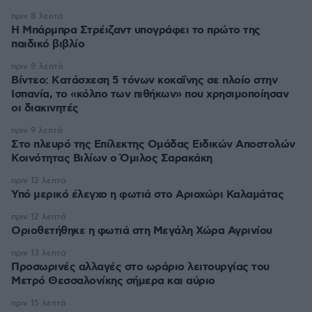
πριν 8 λεπτά
Η Μπάρμπρα Στρέιζαντ υπογράφει το πρώτο της
παιδικό βιβλίο
πριν 8 λεπτά
Βίντεο: Kατάσχεση 5 τόνων κοκαΐνης σε πλοίο στην
Ισπανία, το «κόλπο των πιθήκων» που χρησιμοποίησαν
οι διακινητές
πριν 9 λεπτά
Στο πλευρό της Επίλεκτης Ομάδας Ειδικών Αποστολών
Κοινότητας Βιλίων ο Όμιλος Σαρακάκη
πριν 12 λεπτά
Υπό μερικό έλεγχο η φωτιά στο Αριοχώρι Καλαμάτας
πριν 12 λεπτά
Οριοθετήθηκε η φωτιά στη Μεγάλη Χώρα Αγρινίου
πριν 13 λεπτά
Προσωρινές αλλαγές στο ωράριο λειτουργίας του
Μετρό Θεσσαλονίκης σήμερα και αύριο
πριν 15 λεπτά