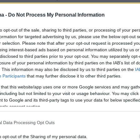
om 40.5 meter (132 ft) into the cold waters of Stryn
ma -
Do Not Process My Personal Information
to opt-out of the sale, sharing to third parties, or processing of your per
formation for targeted advertising by us, please use the below opt-out s
g was created in Norway and is a form of extreme
r selection. Please note that after your opt-out request is processed y
ving in which the diver lands belly first.
eing interest-based ads based on personal information utilized by us or
r.com/cGamHL2ajb
disclosed to third parties prior to your opt-out. You may separately opt-
losure of your personal information by third parties on the IAB’s list of
d 24 (@visegrad24)
December 4, 2023
. This information may also be disclosed by us to third parties on the
IA
Participants
that may further disclose it to other third parties.
 that this website/app uses one or more Google services and may gath
including but not limited to your visit or usage behaviour. You may click 
 to Google and its third-party tags to use your data for below specifi
ogle consent section.
ερα:
l Data Processing Opt Outs
ία από το ακρωτηριασμένο δάχτυλό της τίμη
o opt-out of the Sharing of my personal data.