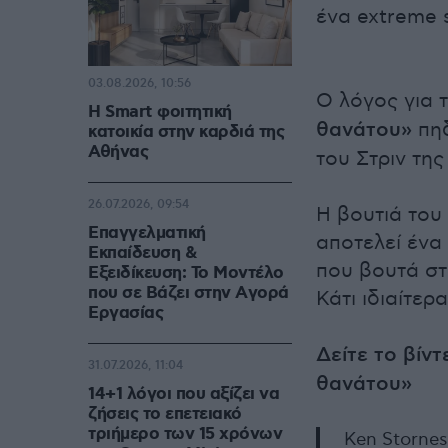
ένα extreme s
03.08.2026, 10:56
Ο λόγος για 
Η Smart φοιτητική
θανάτου»
πη
κατοικία στην καρδιά της
Αθήνας
του Στριν τη
26.07.2026, 09:54
Η βουτιά του
Επαγγελματική
αποτελεί ένα
Εκπαίδευση &
που βουτά στ
Εξειδίκευση: Το Mοντέλο
που σε Bάζει στην Aγορά
Κάτι ιδιαίτε
Eργασίας
Δείτε το βίν
31.07.2026, 11:04
θανάτου»
14+1 λόγοι που αξίζει να
ζήσεις το επετειακό
τριήμερο των 15 χρόνων
Ken Stornes