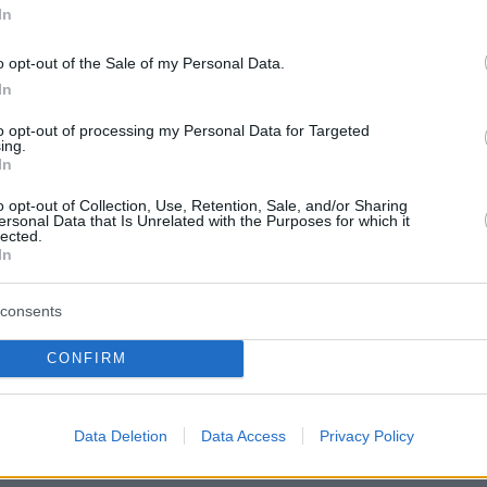
In
εζεράκου την Παγκόσμια Ημέρα Ατόμων με
o opt-out of the Sale of my Personal Data.
In
ρα ξυλοκόπησε άγρια τον 6χρονο γιο της για
to opt-out of processing my Personal Data for Targeted
 μάθημα επειδή έβγαλε τη ζώνη στο κάθισμά
ing.
In
o opt-out of Collection, Use, Retention, Sale, and/or Sharing
ersonal Data that Is Unrelated with the Purposes for which it
lected.
ξπρές σε δύο κύματα με καταιγίδες και
In
οριάδες - Βροχές και στην Αθήνα
consents
protothema.gr στο Google News
ο
και μάθετε πρώτοι όλες
CONFIRM
Ειδήσεις
ελευταίες
από την Ελλάδα και τον Κόσμο, τη στιγ
Data Deletion
Data Access
Privacy Policy
Protothema.gr
 στο