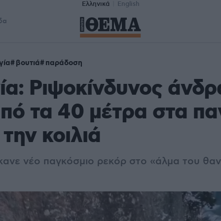
Ελληνικά
English
δα
γία
βουτιά
παράδοση
α: Ριψοκίνδυνος άνδρ
πό τα 40 μέτρα στα π
 την κοιλιά
κανε νέο παγκόσμιο ρεκόρ στο «άλμα του θαν