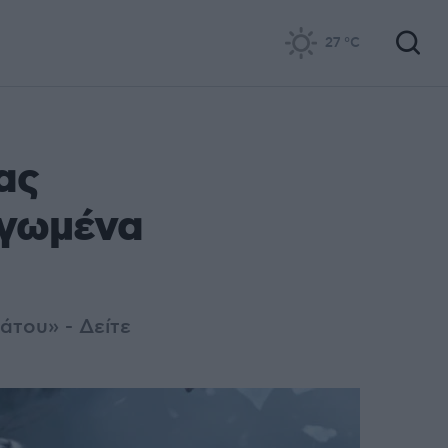
27
°C
ας
αγωμένα
άτου» - Δείτε