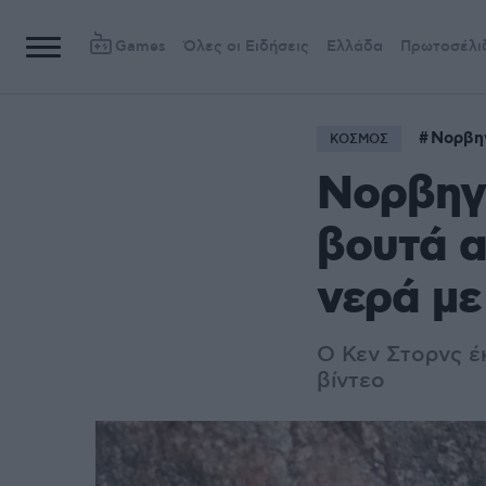
Games
Όλες οι Ειδήσεις
Ελλάδα
Πρωτοσέλι
Νορβη
ΚΟΣΜΟΣ
Νορβηγί
βουτά α
νερά με
Ο Κεν Στορνς έ
βίντεο