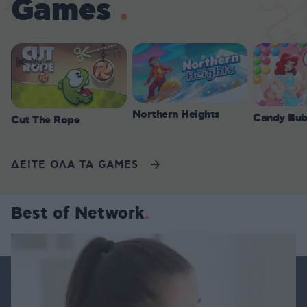
Games
Northern Heights
Candy Bub
Cut The Rope
ΔΕΙΤΕ ΟΛΑ ΤΑ GAMES
Best of Network