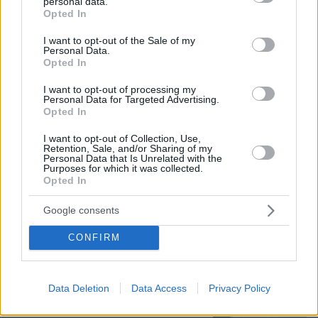
personal data.
grant or deny consent to Google and its third-party tags to
Αθηνών-Σουνίου, πώς έγινε η σφοδρή
Opted In
use your data for below specified purposes in below Google
σύγκρουση με αυτοκίνητο τουριστών
consent section.
I want to opt-out of the Sale of my
82
09.08.2026, 08:55
Personal Data.
Opted In
I want to opt-out of processing my
Personal Data for Targeted Advertising.
Η Βαλέρια Χοψονίδου βάφτισε τον γιο
Opted In
της στη Βουλιαγμένη, δείτε
φωτογραφίες
I want to opt-out of Collection, Use,
Retention, Sale, and/or Sharing of my
5
09.08.2026, 09:44
Personal Data that Is Unrelated with the
Purposes for which it was collected.
Opted In
Google consents
Χόρχε Μέσι: Ο εργάτης από το
CONFIRM
Ροσάριο που πήρε τον 13χρονο Λιονέλ
από το χέρι και άλλαξε την ιστορία
του ποδοσφαίρου με μια υπογραφή
σε... χαρτοπετσέτα
Data Deletion
Data Access
Privacy Policy
34
08.08.2026, 21:43