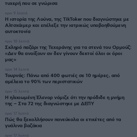
τυχερή που σε γνώρισα
πριν 9 λεπτά
Η ιστορία της Λούνα, της TikToker που διαγνώστηκε με
Αλτσχάιμερ και επέλεξε την ιατρικώς υποβοηθούμενη
αυτοκτονία
πριν 10 λεπτά
Σκληρό παζάρι της Τεχεράνης για τα στενά του Ορμούζ:
«Δεν θα ανοίξουν αν δεν γίνουν δεκτοί όλοι οι όροι
μας»
πριν 14 λεπτά
Τουρνάς: Πάνω από 400 φωτιές σε 10 ημέρες, από
αμέλεια το 90% των περιστατικών
πριν 15 λεπτά
Η ηλικιωμένη Έλενορ νόμιζε ότι την πρόδιδε η μνήμη
της – Στα 72 της διαγνώστηκε με ΔΕΠΥ
πριν 17 λεπτά
Πώς θα ξεκολλήσουν πανεύκολα οι ετικέτες από τα
γυάλινα βαζάκια
πριν 17 λεπτά