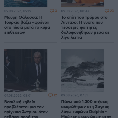
3
23
09.08.2026, 09:19
09.08.2026, 08:33
Μαύρη Θάλασσα: Η
Το σπίτι του τρόμου στο
Τουρκία βάζει «φρένο»
Άινταχο: Η νύχτα που
στα πλοία μετά το κύμα
τέσσερις φοιτητές
επιθέσεων
δολοφονήθηκαν μέσα σε
λίγα λεπτά
12
09.08.2026, 07:31
09.08.2026, 08:01
Πάνω από 1.300 πτήσεις
Βασιλική κηδεία
ακυρώθηκαν στη Σαγκάη
προβλέπεται για τον
λόγω τυφώνα Dolphin -
πρίγκιπα Άντριου όταν
Μαζικές εκκενώσεις στην
πεθάνει παρά την