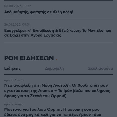
06.08.2026, 10:52
Από μαθητής, φοιτητής σε άλλη πόλη!
26.07.2026, 09:54
Επαγγελματική Εκπαίδευση & Εξειδίκευση: Το Mοντέλο που
σε Bάζει στην Aγορά Eργασίας
ΡΟΗ ΕΙΔΗΣΕΩΝ
Ειδήσεις
Δημοφιλή
Σχολιασμένα
πριν 8 λεπτά
Νέα ανάφλεξη στη Μέση Ανατολή: Οι Χούθι χτύπησαν
εγκατάσταση της Aramco – Το Ιράν βάζει πιο σκληρούς
όρους για τα Στενά του Ορμούζ
πριν 9 λεπτά
Μαντόνα για Γουίλιαμ Όρμπιτ: Η μουσική σου μου
έδωσε ένα μαγικό χαλί για να πετάξω, ήμουν τόσο