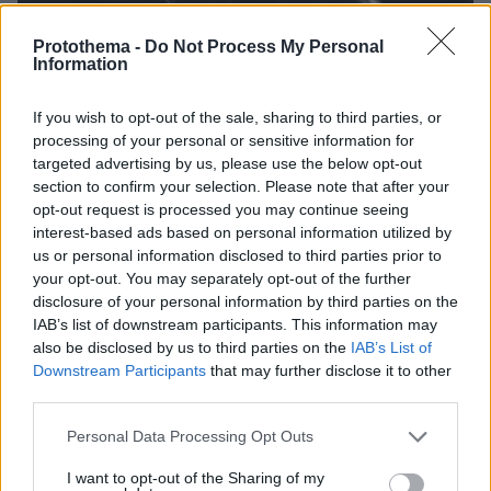
Protothema -
Do Not Process My Personal
Information
If you wish to opt-out of the sale, sharing to third parties, or
09.08.2026, 08:01
processing of your personal or sensitive information for
Βασιλική κηδεία προβλέπεται για τον πρίγκιπα
targeted advertising by us, please use the below opt-out
Άντριου όταν πεθάνει παρά την αποκαθήλωσή
section to confirm your selection. Please note that after your
του, αντιδράσεις για το «μυστικό σχέδιο»
opt-out request is processed you may continue seeing
interest-based ads based on personal information utilized by
us or personal information disclosed to third parties prior to
Ασθενής ξυλοκόπησε νοσηλεύτρια
your opt-out. You may separately opt-out of the further
στα Επείγοντα του Ερυθρού Σταυρού,
disclosure of your personal information by third parties on the
την άρπαξε από τα μαλλιά και τη
IAB’s list of downstream participants. This information may
χτύπησε σε πόρτες - Τι καταγγέλλει η
also be disclosed by us to third parties on the
IAB’s List of
ΠΟΕΔΗΝ
Downstream Participants
that may further disclose it to other
third parties.
55
09.08.2026, 10:51
Please note that this website/app uses one or more Google
Personal Data Processing Opt Outs
services and may gather and store information including but
Εκτός κινδύνου στο 401 οι δύο
not limited to your visit or usage behaviour. You may click to
I want to opt-out of the Sharing of my
αστυνομικοί μετά το τροχαίο στην