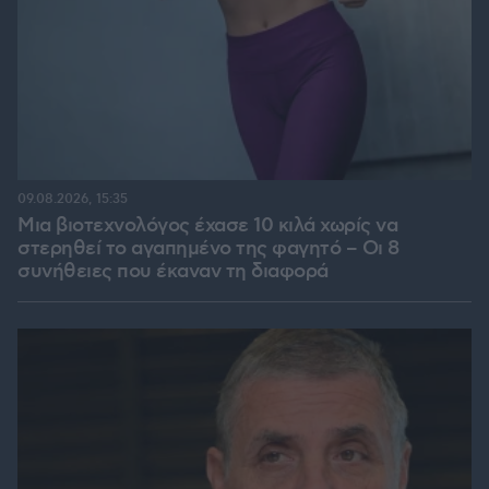
09.08.2026, 15:35
Μια βιοτεχνολόγος έχασε 10 κιλά χωρίς να
στερηθεί το αγαπημένο της φαγητό – Οι 8
συνήθειες που έκαναν τη διαφορά