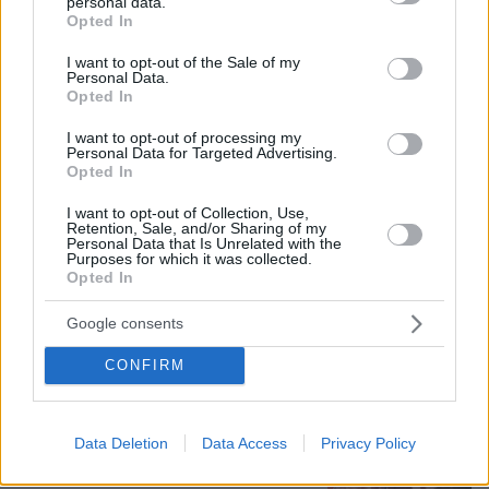
personal data.
grant or deny consent to Google and its third-party tags to
Αθηνών, που διάβασε τον Ιπποκρατικό
Opted In
use your data for below specified purposes in below Google
Όρκο, μιλά για τον «άριστο γιατρό»
consent section.
I want to opt-out of the Sale of my
29
10.08.2026, 08:09
Personal Data.
Opted In
I want to opt-out of processing my
Personal Data for Targeted Advertising.
Opted In
Γιαννακόπουλος για Ολυμπιακό: «Πριν
10 χρόνια φώναζαν οφσάιντ, δεν
I want to opt-out of Collection, Use,
ήξεραν ότι η μπάλα μπάσκετ είναι
Retention, Sale, and/or Sharing of my
Personal Data that Is Unrelated with the
πορτοκαλί» - Τι είπε για το έμφραγμα
Purposes for which it was collected.
που υπέστη το 2020, Αταμάν,
Opted In
Ομπράντοβιτς και Αγγελόπουλους
Google consents
138
09.08.2026, 18:32
CONFIRM
Χάος στη Μέση Ανατολή 5 μήνες από
την έναρξη του πολέμου: Το
στριμωγμένο Ιράν ανεβάζει τον...
Data Deletion
Data Access
Privacy Policy
λογαριασμό, οι ΗΠΑ χάνουν τον
έλεγχο της επόμενης ημέρας