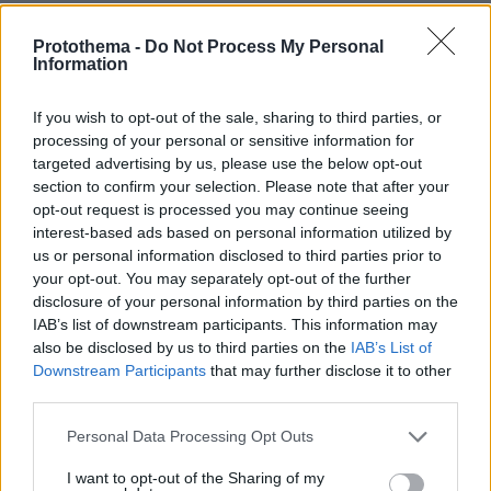
Η 29χρονη με το χιτζάμπ που έκανε τη Zendaya να
μείνει με το στόμα ανοιχτό στο κόκκινο χαλί
Protothema -
Do Not Process My Personal
Information
Μάχη με τη φωτιά στον Κουβαρά
If you wish to opt-out of the sale, sharing to third parties, or
Αττικής: Εκκενώθηκε ο Άγιος
processing of your personal or sensitive information for
Στυλιανός, στις φλόγες εργοστάσιο,
targeted advertising by us, please use the below opt-out
κάηκαν κτηνοτροφικές μονάδες
section to confirm your selection. Please note that after your
28
πριν μία ώρα
opt-out request is processed you may continue seeing
interest-based ads based on personal information utilized by
Loaded
:
100.00%
us or personal information disclosed to third parties prior to
your opt-out. You may separately opt-out of the further
Καρυστιανού: Θα υπάρξουν νομικές
disclosure of your personal information by third parties on the
συνέπειες για όσους δεν εξηγήσουν
IAB’s list of downstream participants. This information may
αυτά τα προσβλητικά που λένε για την
also be disclosed by us to third parties on the
IAB’s List of
Ελπίδα
Downstream Participants
that may further disclose it to other
third parties.
82
10.08.2026, 08:45
Please note that this website/app uses one or more Google
Personal Data Processing Opt Outs
services and may gather and store information including but
not limited to your visit or usage behaviour. You may click to
I want to opt-out of the Sharing of my
Η 24χρονη αριστούχος της Ιατρικής