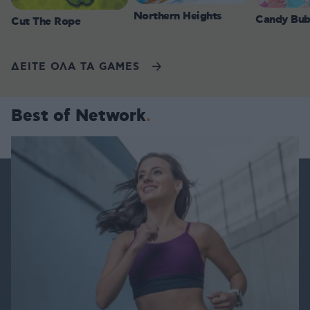
Northern Heights
Candy Bub
Cut The Rope
ΔΕΙΤΕ ΟΛΑ ΤΑ GAMES
Best of Network