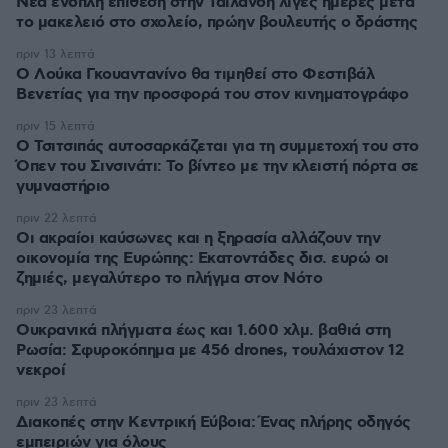
Νέα ένοπλη επίθεση στην Ταϊλάνδη λίγες ημέρες μετά
το μακελειό στο σχολείο, πρώην βουλευτής ο δράστης
πριν 13 λεπτά
Ο Λούκα Γκουαντανίνο θα τιμηθεί στο Φεστιβάλ
Βενετίας για την προσφορά του στον κινηματογράφο
πριν 15 λεπτά
Ο Τσιτσιπάς αυτοσαρκάζεται για τη συμμετοχή του στο
Όπεν του Σινσινάτι: Το βίντεο με την κλειστή πόρτα σε
γυμναστήριο
πριν 22 λεπτά
Οι ακραίοι καύσωνες και η ξηρασία αλλάζουν την
οικονομία της Ευρώπης: Εκατοντάδες δισ. ευρώ οι
ζημιές, μεγαλύτερο το πλήγμα στον Νότο
πριν 23 λεπτά
Ουκρανικά πλήγματα έως και 1.600 χλμ. βαθιά στη
Ρωσία: Σφυροκόπημα με 456 drones, τουλάχιστον 12
νεκροί
πριν 23 λεπτά
Διακοπές στην Κεντρική Εύβοια: Ένας πλήρης οδηγός
εμπειριών για όλους