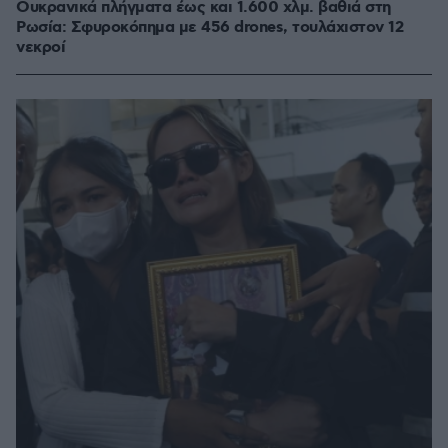
Ουκρανικά πλήγματα έως και 1.600 χλμ. βαθιά στη
Ρωσία: Σφυροκόπημα με 456 drones, τουλάχιστον 12
νεκροί