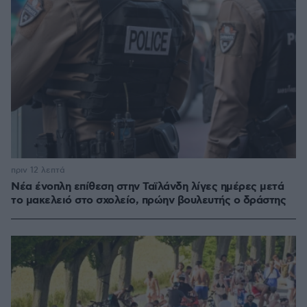
πριν 12 λεπτά
Νέα ένοπλη επίθεση στην Ταϊλάνδη λίγες ημέρες μετά
το μακελειό στο σχολείο, πρώην βουλευτής ο δράστης