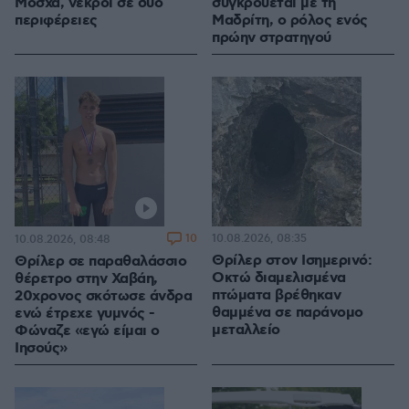
Μόσχα, νεκροί σε δύο
συγκρούεται με τη
περιφέρειες
Μαδρίτη, ο ρόλος ενός
πρώην στρατηγού
10
10.08.2026, 08:35
10.08.2026, 08:48
Θρίλερ στον Ισημερινό:
Θρίλερ σε παραθαλάσσιο
Οκτώ διαμελισμένα
θέρετρο στην Χαβάη,
πτώματα βρέθηκαν
20χρονος σκότωσε άνδρα
θαμμένα σε παράνομο
ενώ έτρεχε γυμνός -
μεταλλείο
Φώναζε «εγώ είμαι ο
Ιησούς»