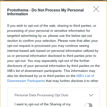
Protothema -
Do Not Process My Personal
Information
If you wish to opt-out of the sale, sharing to third parties, or
processing of your personal or sensitive information for
targeted advertising by us, please use the below opt-out
section to confirm your selection. Please note that after your
opt-out request is processed you may continue seeing
interest-based ads based on personal information utilized by
us or personal information disclosed to third parties prior to
your opt-out. You may separately opt-out of the further
disclosure of your personal information by third parties on the
29.09.2023, 14:06
IAB’s list of downstream participants. This information may
Έκοψαν το ιστορικό δέντρο του «Ρομπέν των Δασών»
also be disclosed by us to third parties on the
IAB’s List of
ηλικίας 300 ετών - Ποιος και γιατί το «πριόνισε»
Downstream Participants
that may further disclose it to other
third parties.
Please note that this website/app uses one or more Google
Personal Data Processing Opt Outs
services and may gather and store information including but
not limited to your visit or usage behaviour. You may click to
I want to opt-out of the Sharing of my