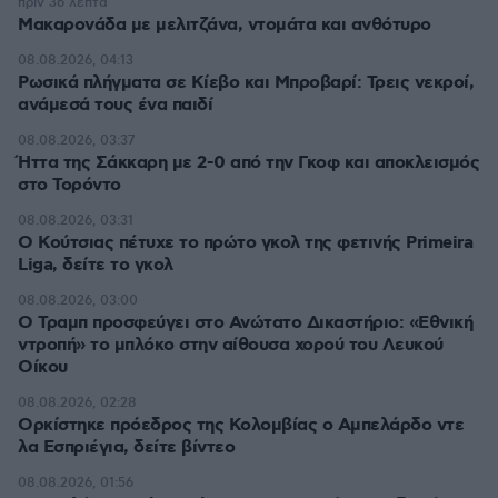
πριν 36 λεπτά
Μακαρονάδα με μελιτζάνα, ντομάτα και ανθότυρο
08.08.2026, 04:13
Ρωσικά πλήγματα σε Κίεβο και Μπροβαρί: Τρεις νεκροί,
ανάμεσά τους ένα παιδί
08.08.2026, 03:37
Ήττα της Σάκκαρη με 2-0 από την Γκοφ και αποκλεισμός
στο Τορόντο
08.08.2026, 03:31
Ο Κούτσιας πέτυχε το πρώτο γκολ της φετινής Primeira
Liga, δείτε το γκολ
08.08.2026, 03:00
Ο Τραμπ προσφεύγει στο Ανώτατο Δικαστήριο: «Εθνική
ντροπή» το μπλόκο στην αίθουσα χορού του Λευκού
Οίκου
08.08.2026, 02:28
Ορκίστηκε πρόεδρος της Κολομβίας ο Αμπελάρδο ντε
λα Εσπριέγια, δείτε βίντεο
08.08.2026, 01:56