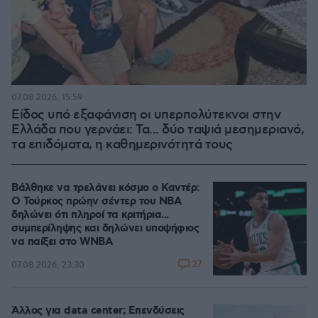
07.08.2026, 15:59
Είδος υπό εξαφάνιση οι υπερπολύτεκνοι στην
Ελλάδα που γερνάει: Τα... δύο ταψιά μεσημεριανό,
τα επιδόματα, η καθημερινότητά τους
Βάλθηκε να τρελάνει κόσμο ο Καντέρ:
Ο Τούρκος πρώην σέντερ του NBA
δηλώνει ότι πληροί τα κριτήρια...
συμπερίληψης και δηλώνει υποψήφιος
να παίξει στο WNBA
27
07.08.2026, 23:30
Άλλος για data center; Επενδύσεις