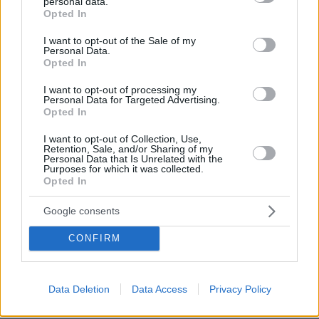
personal data.
grant or deny consent to Google and its third-party tags to
Opted In
use your data for below specified purposes in below Google
consent section.
I want to opt-out of the Sale of my
Personal Data.
Opted In
I want to opt-out of processing my
Personal Data for Targeted Advertising.
Opted In
I want to opt-out of Collection, Use,
Retention, Sale, and/or Sharing of my
Personal Data that Is Unrelated with the
Purposes for which it was collected.
Opted In
Google consents
CONFIRM
28.09.2023, 18:32
Δείτε φωτογραφίες: Βάνδαλοι έκοψαν ένα από τα πιο
εμβληματικά δέντρα στη Βρετανία
Data Deletion
Data Access
Privacy Policy