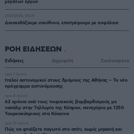
μεγάλων έργων
29.07.2026, 09:39
Διασκεδάζουμε υπεύθυνα, επιστρέφουμε με ασφάλεια
ΡΟΗ ΕΙΔΗΣΕΩΝ
Ειδήσεις
Δημοφιλή
Σχολιασμένα
πριν 7 λεπτά
Ιταλοί αστυνομικοί στους δρόμους της Αθήνας – Το νέο
πρόγραμμα αστυνόμευσης
πριν 8 λεπτά
62 χρόνια από τους τουρκικούς βομβαρδισμούς με
ναπάλμ στην Τηλλυρία της Κύπρου, πανηγύρια με 1250
Τουρκοκύπριους στα Κόκκινα
πριν 15 λεπτά
Πώς να φτιάξετε παγωτό στο σπίτι, χωρίς μηχανή και