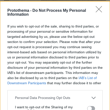
Protothema -
Do Not Process My Personal
08.08.2026, 08:36
Information
Καρέ-καρέ η ανάλυση του τροχαίου στις Σέρρες
με νεκρούς μητέρα και γιο: Τι λέει
If you wish to opt-out of the sale, sharing to third parties, or
πραγματογνώμονας στο protothema
processing of your personal or sensitive information for
targeted advertising by us, please use the below opt-out
section to confirm your selection. Please note that after your
«Πόσα θέλεις για το κορίτσι;»:
opt-out request is processed you may continue seeing
Τουρίστας στην Κρήτη ζητά... τιμή για
να ασελγήσει σε ανήλικη, τι
interest-based ads based on personal information utilized by
καταγγέλλει ο ιδιοκτήτης επιχείρησης
us or personal information disclosed to third parties prior to
your opt-out. You may separately opt-out of the further
406
07.08.2026, 18:22
disclosure of your personal information by third parties on the
IAB’s list of downstream participants. This information may
also be disclosed by us to third parties on the
IAB’s List of
Downstream Participants
that may further disclose it to other
Ο «Δράκος» του Λονδίνου: 40χρονος
third parties.
με προβλήματα όρασης σκότωνε και
βίαζε γυναίκες, η αστυνομία τον είχε
Please note that this website/app uses one or more Google
Personal Data Processing Opt Outs
συλλάβει και τον άφησε ελεύθερο
services and may gather and store information including but
not limited to your visit or usage behaviour. You may click to
I want to opt-out of the Sharing of my
57
07.08.2026, 22:54