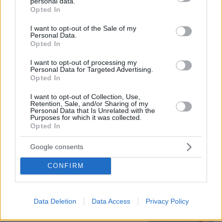
personal data.
grant or deny consent to Google and its third-party tags to
Opted In
use your data for below specified purposes in below Google
consent section.
I want to opt-out of the Sale of my
Χωροταξικό για τον τουρισμό: Οι νέοι
Personal Data.
Opted In
κανόνες για επενδύσεις, Airbnb και
εκτός σχεδίου δόμηση
I want to opt-out of processing my
Personal Data for Targeted Advertising.
2
08.08.2026, 08:10
Opted In
I want to opt-out of Collection, Use,
Retention, Sale, and/or Sharing of my
Personal Data that Is Unrelated with the
Purposes for which it was collected.
Η φωτογραφία του Τσιτσιπά αγκαλιά
Opted In
με τη σύντροφό του στην Ελβετία και
η βραδινή έξοδός τους για φαγητό
Google consents
17
08.08.2026, 09:14
CONFIRM
Data Deletion
Data Access
Privacy Policy
Εντυπωσιάζει με την εμφάνισή της η
σύζυγος του Τζέντι Όσμαν στις