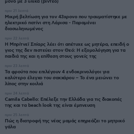
μόνο με 3 υλικά (βίντεο)
πριν 21 λεπτά
Μικρή βελτίωση για τον 43χρονο που τραυματίστηκε με
ηλεκτρικό πατίνι στη Λάρισα - Παραμένει
διασωληνωμένος
πριν 22 λεπτά
Η Μπρίτνεϊ Σπίαρς λέει ότι απέτυχε ως μητέρα, επειδή ο
γιος της δεν πιστεύει στον Θεό: Η εξομολόγηση για τα
παιδιά της και η επίθεση στους γονείς της
πριν 23 λεπτά
Τα φρούτα που επιλέγουν 4 ενδοκρινολόγοι για
καλύτερο έλεγχο του σακχάρου – Το ένα μειώνει το
λίπος στην κοιλιά
πριν 24 λεπτά
Camila Cabello: Επέλεξε την Ελλάδα για τις διακοπές
της και τα beach look της είναι έμπνευση
πριν 25 λεπτά
Πώς η διατροφή της νέας μαμάς επηρεάζει το μητρικό
γάλα