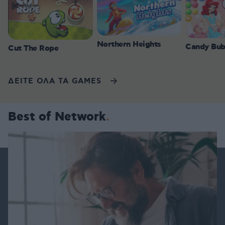
Northern Heights
Candy Bub
Cut The Rope
ΔΕΙΤΕ ΟΛΑ ΤΑ GAMES
Best of Network