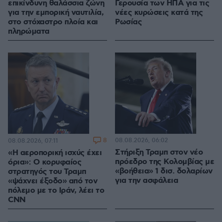
επικίνδυνη θαλάσσια ζώνη
Γερουσία των ΗΠΑ για τις
για την εμπορική ναυτιλία,
νέες κυρώσεις κατά της
στο στόχαστρο πλοία και
Ρωσίας
πληρώματα
8
08.08.2026, 06:02
08.08.2026, 07:11
Στήριξη Τραμπ στον νέο
«Η αεροπορική ισχύς έχει
πρόεδρο της Κολομβίας με
όρια»: Ο κορυφαίος
«βοήθεια» 1 δισ. δολαρίων
στρατηγός του Τραμπ
για την ασφάλεια
«ψάχνει έξοδο» από τον
πόλεμο με το Ιράν, λέει το
CNN