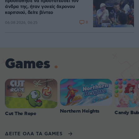
προσπάθησε να προστατεύσει τον
άνδρα της, ήταν γονείς 6χρονου
κοριτσιού, δείτε βίντεο
8
06.08.2026, 06:25
Games
Northern Heights
Candy Bub
Cut The Rope
ΔΕΙΤΕ ΟΛΑ ΤΑ GAMES