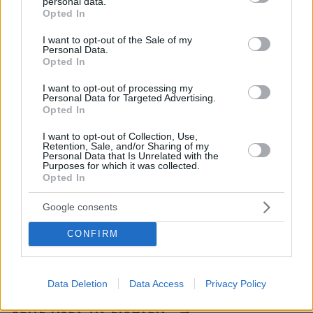
personal data.
Οι πρώτες εικόνες του νέου Canadair που έρχεται
grant or deny consent to Google and its third-party tags to
Opted In
Ελλάδα και θα πετά και νύχτα
use your data for below specified purposes in below Google
consent section.
I want to opt-out of the Sale of my
πριν 12 λεπτά
Personal Data.
Σε λαϊκό προσκύνημα η σορός του Λάκη Χαλκιά: Το
Opted In
τελευταίο αντίο στον σημαντικό ερμηνευτή του
ελληνικού τραγουδιού
I want to opt-out of processing my
Personal Data for Targeted Advertising.
πριν 13 λεπτά
Opted In
Russian pedicure: Η τεχνική περιποίησης ποδιών που
γίνεται όλο και πιο δημοφιλής
I want to opt-out of Collection, Use,
Retention, Sale, and/or Sharing of my
Personal Data that Is Unrelated with the
πριν 15 λεπτά
Purposes for which it was collected.
Ποιοι φορείς χρειάζονται ενημέρωση μετά την έκδοση
Opted In
της νέας ταυτότητας, αναλυτικός οδηγός
Google consents
πριν 17 λεπτά
Η απόλυτη υποκρισία του Ελληνικού κράτους
CONFIRM
πριν 20 λεπτά
Δοκιμάζουμε την Porsche 911 Turbo S - Πόσο κοστίζει
στην Ελλάδα;
Data Deletion
Data Access
Privacy Policy