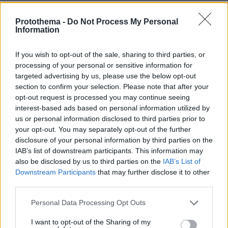
ΡΟΗ ΕΙΔΗΣΕΩΝ
Protothema -
Do Not Process My Personal
Information
Ειδήσεις
Δημοφιλή
Σχολιασμένα
If you wish to opt-out of the sale, sharing to third parties, or
πριν περίπου ένα λεπτό
processing of your personal or sensitive information for
Η ντροπή μπορεί να γίνει τοξική και να φυλακίσει την
ψυχή μας
targeted advertising by us, please use the below opt-out
section to confirm your selection. Please note that after your
πριν 5 λεπτά
opt-out request is processed you may continue seeing
Ο Τραμπ έτρεξε πίσω από μικρό αγόρι σε σκηνή στο
interest-based ads based on personal information utilized by
Λας Βέγκας: «Φοβήθηκα ότι θα έπεφτε όπως ο
us or personal information disclosed to third parties prior to
Μπάιντεν», δείτε βίντεο
your opt-out. You may separately opt-out of the further
disclosure of your personal information by third parties on the
πριν 6 λεπτά
Η Λευκάδα τιμά σήμερα τη Φακή Εγκλουβής -Μια Ωδή
IAB’s list of downstream participants. This information may
στο μοναδικό τοπικό προϊόν
also be disclosed by us to third parties on the
IAB’s List of
Downstream Participants
that may further disclose it to other
πριν 9 λεπτά
third parties.
Τι δείχνει η πρώτη έκθεση επιτήρησης για τον αφθώδη
πυρετό στη Λέσβο, συνεχίζονται τα μέτρα για τον
Please note that this website/app uses one or more Google
Personal Data Processing Opt Outs
περιορισμό της νόσου
services and may gather and store information including but
not limited to your visit or usage behaviour. You may click to
I want to opt-out of the Sharing of my
πριν 11 λεπτά