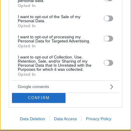
personal data.
πριν 18 λεπτά
grant or deny consent to Google and its third-party tags to
Opted In
Σπέτσες: Ένας πλήρης οδηγός για τον κοσμοπολίτικο
use your data for below specified purposes in below Google
προορισμό του Αργοσαρωνικού
consent section.
I want to opt-out of the Sale of my
Personal Data.
πριν 19 λεπτά
Opted In
Ο Ζελένσκι πραγματοποιεί την πρώτη επίσκεψή του στη
Σερβία
I want to opt-out of processing my
Personal Data for Targeted Advertising.
πριν 21 λεπτά
Opted In
Φωτιά στο Στεφάνι Κορινθίας: Ενισχυθήκαν οι
δυνάμεις, 11 εναέρια στη μάχη
I want to opt-out of Collection, Use,
Retention, Sale, and/or Sharing of my
Personal Data that Is Unrelated with the
πριν 24 λεπτά
Purposes for which it was collected.
Χωρίς ενεργό μέτωπο η φωτιά στην Ερμακιά Κοζάνης
Opted In
πριν 27 λεπτά
Κάιλι Τζένερ και Τιμοτέ Σαλαμέ δεν βιάζονται να
Google consents
αρραβωνιαστούν: Τους αρέσει πολύ η σχέση τους, όπως
είναι, λέει πηγή
CONFIRM
πριν 28 λεπτά
Ο Ντέβιν Μπούκερ άφησε τον Μάικλ Τζόρνταν εκτός
των πέντε κορυφαίων όλων των εποχών, δείτε βίντεο
Data Deletion
Data Access
Privacy Policy
πριν 29 λεπτά