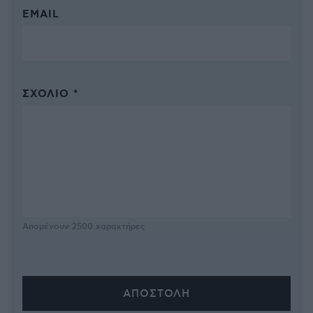
EMAIL
ΣΧΌΛΙΟ *
Απομένουν
2500
χαρακτήρες