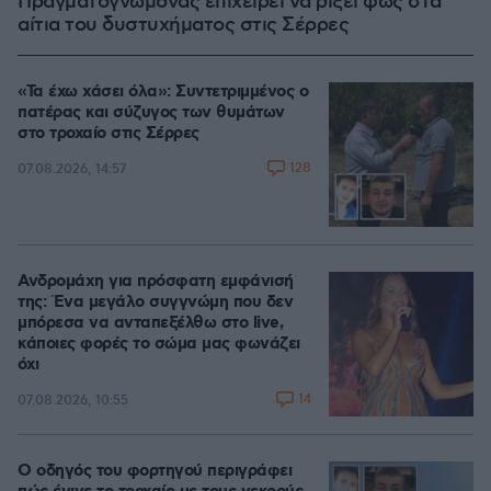
Πραγματογνώμονας επιχειρεί να ρίξει φως στα
αίτια του δυστυχήματος στις Σέρρες
«Τα έχω χάσει όλα»: Συντετριμμένος ο
πατέρας και σύζυγος των θυμάτων
στο τροχαίο στις Σέρρες
128
07.08.2026, 14:57
Ανδρομάχη για πρόσφατη εμφάνισή
της: Ένα μεγάλο συγγνώμη που δεν
μπόρεσα να ανταπεξέλθω στο live,
κάποιες φορές το σώμα μας φωνάζει
όχι
14
07.08.2026, 10:55
Ο οδηγός του φορτηγού περιγράφει