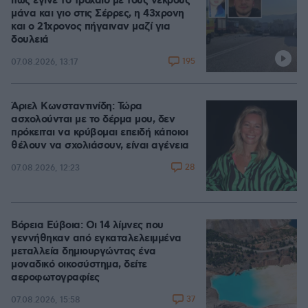
πώς έγινε το τροχαίο με τους νεκρούς
μάνα και γιο στις Σέρρες, η 43χρονη
και ο 21χρονος πήγαιναν μαζί για
δουλειά
195
07.08.2026, 13:17
Άριελ Κωνσταντινίδη: Τώρα
ασχολούνται με το δέρμα μου, δεν
πρόκειται να κρύβομαι επειδή κάποιοι
θέλουν να σχολιάσουν, είναι αγένεια
28
07.08.2026, 12:23
Βόρεια Εύβοια: Οι 14 λίμνες που
γεννήθηκαν από εγκαταλελειμμένα
μεταλλεία δημιουργώντας ένα
μοναδικό οικοσύστημα, δείτε
αεροφωτογραφίες
37
07.08.2026, 15:58