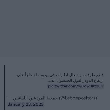
قطع طرقات واشعال اطارات في بيروت احتجاجاً على
ارتفاع الدولار لفوق الخمسون الف.
pic.twitter.com/w8Zw3Kt2LK
— جمعية المودعين اللبنانيين (@Lebdepositors)
January 23, 2023