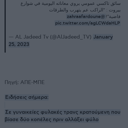
سائق تاكسي عمومي يروي معاناته اليومية في شوارع
بيروت : "الراكب عم يتهرب والطرقات
@zahraafardoune
فاضية"!
pic.twitter.com/agLCWdaHLP
— AL Jadeed Tv (@AlJadeed_TV)
January
25, 2023
Πηγή: ΑΠΕ-ΜΠΕ
Ειδήσεις σήμερα:
Σε γυναικείες φυλακές τρανς κρατούμενη που
βίασε δύο κοπέλες πριν αλλάξει φύλο