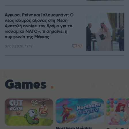
Άγκυρα, Ριάντ και Ισλαμαμπάντ: Ο
νέος ισχυρός άξονας στη Μέση
Ανατολή ανοίγει τον δρόμο για το
«ισλαμικό ΝΑΤΟ», τι σημαίνει η
συμφωνία της Μέκκας
97
07.08.2026, 17:19
Games
Northern Heights