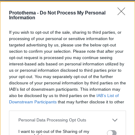
Protothema -
Do Not Process My Personal
* Υποχρεωτικά πεδία
Information
If you wish to opt-out of the sale, sharing to third parties, or
ΡΟΗ ΕΙΔΗΣΕΩΝ
processing of your personal or sensitive information for
targeted advertising by us, please use the below opt-out
section to confirm your selection. Please note that after your
Ειδήσεις
Δημοφιλή
Σχολιασμένα
opt-out request is processed you may continue seeing
interest-based ads based on personal information utilized by
πριν 8 λεπτά
us or personal information disclosed to third parties prior to
Είκοσι ατάκες που θα ανεβάσουν την ερωτική ένταση
your opt-out. You may separately opt-out of the further
στη σχέση σας
disclosure of your personal information by third parties on the
πριν 10 λεπτά
IAB’s list of downstream participants. This information may
Από την άγρια φύση στις επικίνδυνες πόλεις: Πώς
also be disclosed by us to third parties on the
IAB’s List of
αλλάζουν για να επιβιώσουν τα ζώα που μεταναστεύουν
Downstream Participants
that may further disclose it to other
δίπλα στον άνθρωπο
third parties.
πριν 13 λεπτά
Please note that this website/app uses one or more Google
Personal Data Processing Opt Outs
Κρύο ντους ή χλιαρό; Το λάθος που κάνουμε τις ζεστές
services and may gather and store information including but
νύχτες πριν από τον ύπνο
not limited to your visit or usage behaviour. You may click to
I want to opt-out of the Sharing of my