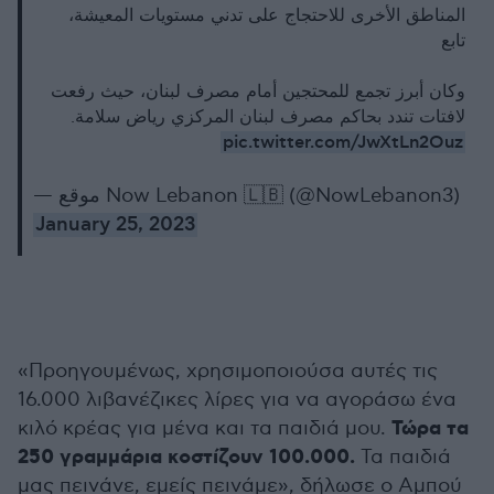
المناطق الأخرى للاحتجاج على تدني مستويات المعيشة،
تابع
وكان أبرز تجمع للمحتجين أمام مصرف لبنان، حيث رفعت
لافتات تندد بحاكم مصرف لبنان المركزي رياض سلامة.
pic.twitter.com/JwXtLn2Ouz
— موقع Now Lebanon 🇱🇧 (@NowLebanon3)
January 25, 2023
«Προηγουμένως, χρησιμοποιούσα αυτές τις
16.000 λιβανέζικες λίρες για να αγοράσω ένα
Τώρα τα
κιλό κρέας για μένα και τα παιδιά μου.
250 γραμμάρια κοστίζουν 100.000.
Τα παιδιά
μας πεινάνε, εμείς πεινάμε», δήλωσε ο Αμπού