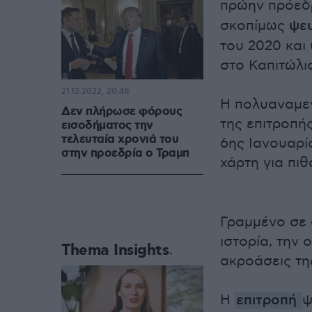
πρώην πρόε
σκοπίμως
ψευ
του 2020 και
στο Καπιτώλι
21.12.2022, 20:48
Η πολυαναμεν
Δεν πλήρωσε φόρους
της επιτροπή
εισοδήματος την
τελευταία χρονιά του
6ης Ιανουαρί
στην προεδρία ο Τραμπ
χάρτη για πι
Γραμμένο σε 
ιστορία, την 
Thema Insights
ακροάσεις τη
Η
επιτροπή
ψ