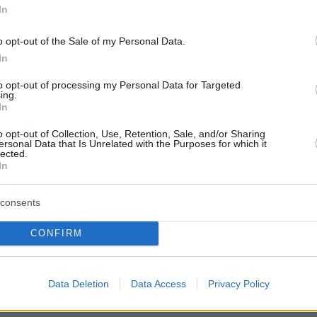
 Ρεπουμπλικανή Λιζ Τσέινι, στον πρόλογο της
In
o opt-out of the Sale of my Personal Data.
In
αν κάτι δεδομένο. Είναι παρήγορο να
to opt-out of processing my Personal Data for Targeted
τι τα θεσμικά όργανα της Δημοκρατίας μας θ
ing.
In
ι πάντα σε αυτούς που προσπαθούν να
ο Σύνταγμά μας εκ των ένδον. Αλλά τα θεσμι
o opt-out of Collection, Use, Retention, Sale, and/or Sharing
ersonal Data that Is Unrelated with the Purposes for which it
ίναι ισχυρά μόνον όταν αυτοί που κατέχουν
lected.
In
πιστοί στο Σύνταγμα"
, προσθέτει.
consents
νάει με τις εβδομάδες πριν από τις εκλογές κ
CONFIRM
που συνέλεξε η επιτροπή ότι ο Τραμπ σκόπευε 
η νίκη του το βράδυ των εκλογών ανεξάρτητα
Data Deletion
Data Access
Privacy Policy
 έδειχναν τα αποτελέσματα.