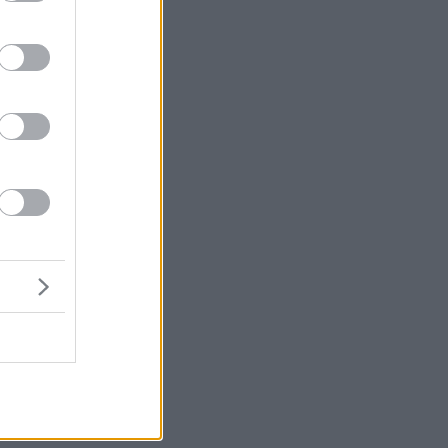
α
κά
αι
να