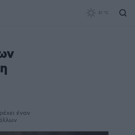
31
°C
των
 η
ρέχει έναν
 άλλων