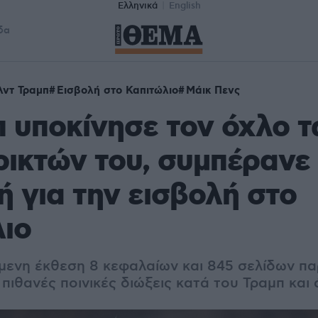
Ελληνικά
English
δα
λντ Τραμπ
Εισβολή στο Καπιτώλιο
Μάικ Πενς
 υποκίνησε τον όχλο 
ικτών του, συμπέρανε
ή για την εισβολή στο
ιο
ενη έκθεση 8 κεφαλαίων και 845 σελίδων πα
 πιθανές ποινικές διώξεις κατά του Τραμπ και