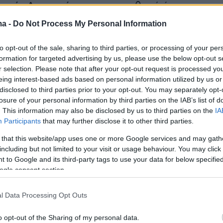
ργείο Δικαιοσύνης
για την πιθανή άσκηση
εσα σε αυτά βρίσκονται τέσσερις πιθανές
ma -
Do Not Process My Personal Information
ς κατηγορίες κατά του Τραμπ. Ο πρώην
ηγορείται ότι παρέσχε βοήθεια και ενθάρρυν
to opt-out of the sale, sharing to third parties, or processing of your per
formation for targeted advertising by us, please use the below opt-out s
ου μετείχαν σε εξέγερση.
r selection. Please note that after your opt-out request is processed y
eing interest-based ads based on personal information utilized by us or
Δικαιοσύνης διεξάγει τη δική του έρευνα για
disclosed to third parties prior to your opt-out. You may separately opt-
losure of your personal information by third parties on the IAB’s list of
της 6ης Ιανουαρίου στο Καπιτώλιο
, που άφησε
. This information may also be disclosed by us to third parties on the
IA
τε νεκρούς.
Participants
that may further disclose it to other third parties.
 that this website/app uses one or more Google services and may gath
αβάζετε αυτήν την έκθεση, παρακαλούμε να
including but not limited to your visit or usage behaviour. You may click 
τό: ο αντιπρόεδρος
Μάικ Πενς
μαζί με πολλού
 to Google and its third-party tags to use your data for below specifi
ogle consent section.
ρισμένους αξιωματούχους που περιέβαλλαν τ
μπ, εργάστηκαν για να αποτρέψουν πολλά απ
l Data Processing Opt Outs
 τμήματα του σχεδίου του Τραμπ που είχε στόχ
ν οι εκλογές"
, γράφει η αντιπρόεδρος της
o opt-out of the Sharing of my personal data.