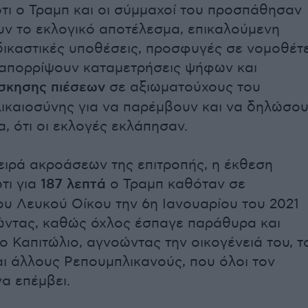
ότι ο Τραμπ και οι σύμμαχοί του προσπάθησαν
ν το εκλογικό αποτέλεσμα, επικαλούμενη
ικαστικές υποθέσεις, προσφυγές σε νομοθέτ
 απορρίψουν καταμετρήσεις ψήφων και
σκησης πιέσεων
σε αξιωματούχους του
ικαιοσύνης για να παρέμβουν και να δηλώσου
α, ότι οι εκλογές εκλάπησαν.
ειρά ακροάσεων της επιτροπής, η έκθεση
τι για
187 λεπτά
ο Τραμπ καθόταν σε
ου Λευκού Οίκου την 6η Ιανουαρίου του 2021
ντας, καθώς όχλος έσπαγε παράθυρα και
ο Καπιτώλιο, αγνοώντας την οικογένειά του, τ
ι άλλους Ρεπουμπλικανούς, που όλοι τον
α επέμβει.