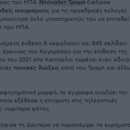
δρος των ΗΠΑ
Ντόναλντ Τραμπ
διέδωσε
δείς ισχυρισμούς
για τις προεδρικές εκλογές
 υποκίνησε όχλο υποστηρικτών του να επιτεθεί
ο των ΗΠΑ.
όμενη έκθεση 8 κεφαλαίων και 845 σελίδων
ς έρευνας του Κογκρέσου για την επίθεση της
ου του 2021 στο Καπιτώλιο παρέχει έναν οδικό
θανές
ποινικές διώξεις
κατά του Τραμπ και άλλω
αφηγηματική μορφή, το έγγραφο αναλύει την
οποία εξέθεσε η επιτροπή στις τηλεοπτικές
ς νωρίτερα φέτος.
ήφισε τη Δευτέρα να παραπέμψει τα ευρήματ