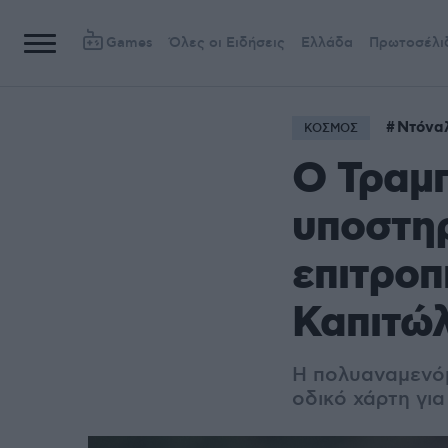
Games
Όλες οι Ειδήσεις
Ελλάδα
Πρωτοσέλι
Ντόνα
ΚΟΣΜΟΣ
Ο Τραμπ
υποστηρ
επιτροπ
Καπιτώλ
Η πολυαναμενόμ
οδικό χάρτη για