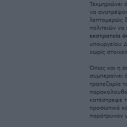
Τεκμηριώνει 
να ανατρέψου
λεπτομερώς δ
πολιτειών να
εκστρατεία ά
υπουργείου Δ
χωρίς στοιχεί
Όπως και η σ
συμπεραίνει ό
τραπεζαρία τ
παρακολουθώ
κατέστρεφε τ
προσωπικό κα
παρότρυναν ν