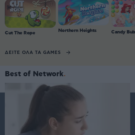
Northern Heights
Candy Bub
Cut The Rope
ΔΕΙΤΕ ΟΛΑ ΤΑ GAMES
Best of Network