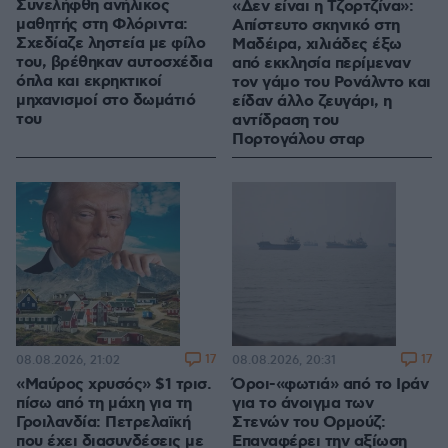
Συνελήφθη ανήλικος
«Δεν είναι η Τζορτζίνα»:
μαθητής στη Φλόριντα:
Απίστευτο σκηνικό στη
Σχεδίαζε ληστεία με φίλο
Μαδέιρα, χιλιάδες έξω
του, βρέθηκαν αυτοσχέδια
από εκκλησία περίμεναν
όπλα και εκρηκτικοί
τον γάμο του Ρονάλντο και
μηχανισμοί στο δωμάτιό
είδαν άλλο ζευγάρι, η
του
αντίδραση του
Πορτογάλου σταρ
17
17
08.08.2026, 21:02
08.08.2026, 20:31
«Μαύρος χρυσός» $1 τρισ.
Όροι-«φωτιά» από το Ιράν
πίσω από τη μάχη για τη
για το άνοιγμα των
Γροιλανδία: Πετρελαϊκή
Στενών του Ορμούζ:
που έχει διασυνδέσεις με
Επαναφέρει την αξίωση