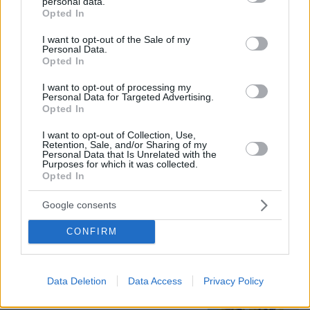
personal data.
grant or deny consent to Google and its third-party tags to
Opted In
use your data for below specified purposes in below Google
08.08.2026, 21:02
consent section.
I want to opt-out of the Sale of my
«Μαύρος χρυσός» $1 τρισ. πίσω από τη μάχη για
Personal Data.
τη Γροιλανδία: Πετρελαϊκή που έχει διασυνδέσεις
Opted In
με τον Τραμπ ετοιμάζεται να τρυπήσει τον πάγο
χωρίς άδεια
I want to opt-out of processing my
Personal Data for Targeted Advertising.
Opted In
Εγκαταλείπει το κόμμα Καρυστιανού
I want to opt-out of Collection, Use,
και ο επιχειρηματίας Νίκος
Retention, Sale, and/or Sharing of my
Personal Data that Is Unrelated with the
Μπρουτζάκης: Καταγγέλλει κλειστή
Purposes for which it was collected.
κάστα, «λένε προδότες και
Opted In
πληρωμένους όσους αποχωρούν»
194
08.08.2026, 18:48
Google consents
CONFIRM
Τραγωδία στην Πάρο: Πνίγηκε
4χρονος σε πισίνα beach bar, βούτηξε
ο μπάρμαν για να τον σώσει
Data Deletion
Data Access
Privacy Policy
97
08.08.2026, 19:36