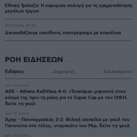
Εθνική Τράπεζα: Η κορυφαία επιλογή για τη χρηματοδότηση
μεγάλων έργων
29.07.2026, 09:39
Διασκεδάζουμε υπεύθυνα, επιστρέφουμε με ασφάλεια
ΡΟΗ ΕΙΔΗΣΕΩΝ
Ειδήσεις
Δημοφιλή
Σχολιασμένα
πριν 14 λεπτά
ΑΕΚ - Athens Kallithea 4-0: «Τεσσάρα» μπροστά στον
κόσμο της πριν τη μάχη για το Super Cup με τον ΟΦΗ,
δείτε τα γκολ
πριν 15 λεπτά
Άρης - Πανσερραϊκός 2-2: Φιλική ισοπαλία με γκολ του
Γιαννιώτα στο τέλος, ντεμπούτο του Μιρ, δείτε τα γκολ
πριν 16 λεπτά