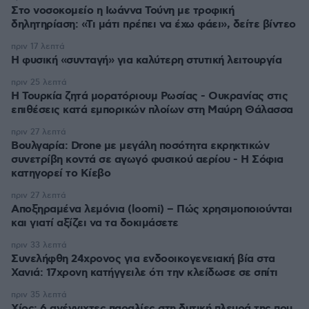
Στο νοσοκομείο η Ιωάννα Τούνη με τροφική
δηλητηρίαση: «Τι μάτι πρέπει να έχω φάει», δείτε βίντεο
πριν 17 λεπτά
Η φυσική «συνταγή» για καλύτερη στυτική λειτουργία
πριν 25 λεπτά
Η Τουρκία ζητά μορατόριουμ Ρωσίας - Ουκρανίας στις
επιθέσεις κατά εμπορικών πλοίων στη Μαύρη Θάλασσα
πριν 27 λεπτά
Βουλγαρία: Drone με μεγάλη ποσότητα εκρηκτικών
συνετρίβη κοντά σε αγωγό φυσικού αερίου - Η Σόφια
κατηγορεί το Κίεβο
πριν 27 λεπτά
Αποξηραμένα λεμόνια (loomi) – Πώς χρησιμοποιούνται
και γιατί αξίζει να τα δοκιμάσετε
πριν 33 λεπτά
Συνελήφθη 24χρονος για ενδοοικογενειακή βία στα
Χανιά: 17χρονη κατήγγειλε ότι την κλείδωσε σε σπίτι
πριν 35 λεπτά
Χίος: 6 ανέγγιχτες παραλίες στη δυτική πλευρά της που