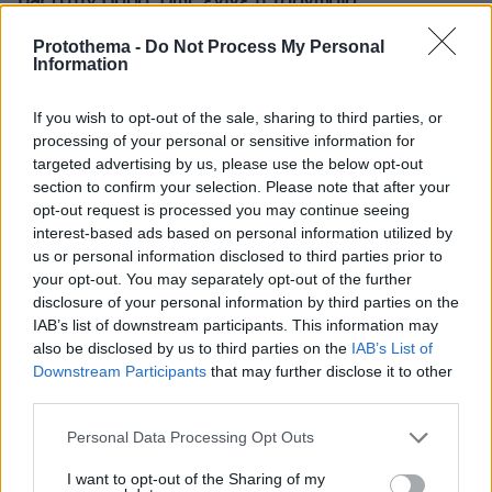
bar στην Πάρο: Πώς έγινε η τραγωδία
Protothema -
Do Not Process My Personal
Information
If you wish to opt-out of the sale, sharing to third parties, or
processing of your personal or sensitive information for
targeted advertising by us, please use the below opt-out
section to confirm your selection. Please note that after your
opt-out request is processed you may continue seeing
interest-based ads based on personal information utilized by
us or personal information disclosed to third parties prior to
your opt-out. You may separately opt-out of the further
disclosure of your personal information by third parties on the
IAB’s list of downstream participants. This information may
also be disclosed by us to third parties on the
IAB’s List of
Downstream Participants
that may further disclose it to other
third parties.
Please note that this website/app uses one or more Google
Personal Data Processing Opt Outs
services and may gather and store information including but
not limited to your visit or usage behaviour. You may click to
I want to opt-out of the Sharing of my