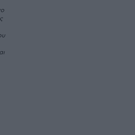
νο
ς
ου
αι