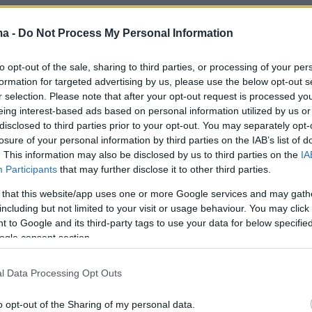
τρέπεται» να κάνουμε πίσω
ma -
Do Not Process My Personal Information
 το τι θα συμβεί εάν ο
Πούτιν
ρίξει
πυρηνικά
to opt-out of the sale, sharing to third parties, or processing of your per
νος του κόμματος των
Χριστιανοδημοκρατών
formation for targeted advertising by us, please use the below opt-out s
«
Δεν πρέπει να επιτρέψουμε στον εαυτό μας ν
r selection. Please note that after your opt-out request is processed y
eing interest-based ads based on personal information utilized by us or
 από την απειλή αυτή. Αυτή είναι η τέχνη του
disclosed to third parties prior to your opt-out. You may separately opt-
ς τίποτα που θα οδηγούσε σε μια ακόμη
losure of your personal information by third parties on the IAB’s list of
ιμάκωση. Αλλά η χρήση
πυρηνικών όπλων
θα
. This information may also be disclosed by us to third parties on the
IA
Participants
that may further disclose it to other third parties.
ία «κόκκινη γραμμή». Και με τις απειλές του
ει χρήση αυτών των όπλων, ο Πούτιν
 that this website/app uses one or more Google services and may gath
including but not limited to your visit or usage behaviour. You may click 
ι» εδώ και καιρό αυτή την κόκκινη γραμμή».
 to Google and its third-party tags to use your data for below specifi
ogle consent section.
 έκρυψε επίσης το γεγονός ότι, ο νυν
της Γερμανίας, Σοσιαλδημοκράτης
Όλαφ Σολτς
l Data Processing Opt Outs
 δεινή θέση:
«Δεν θα ήθελα να είμαι
o opt-out of the Sharing of my personal data.