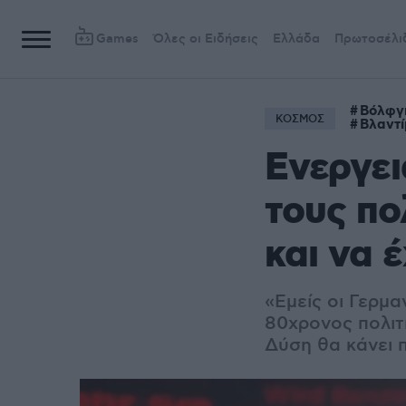
Games
Όλες οι Ειδήσεις
Ελλάδα
Πρωτοσέλι
Βόλφγ
ΚΟΣΜΟΣ
Βλαντί
Ενεργει
τους πο
και να 
«Εμείς οι Γερμα
80χρονος πολιτι
Δύση θα κάνει π