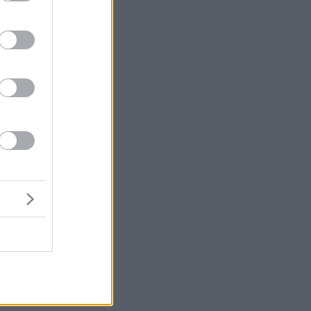
ωή
ς.