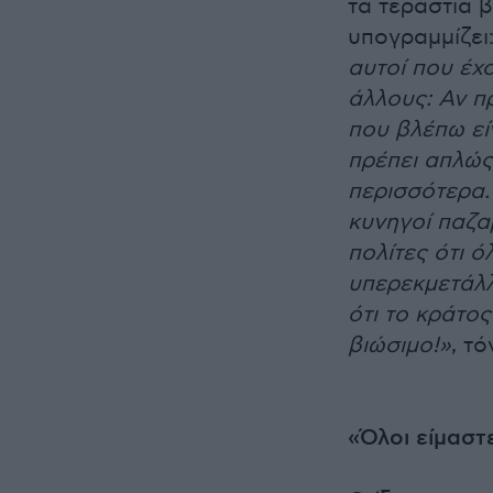
τα τεράστια 
υπογραμμίζει:
αυτοί που έχ
άλλους: Αν π
που βλέπω είν
πρέπει απλώς
περισσότερα.
κυνηγοί παζα
πολίτες ότι ό
υπερεκμετάλλ
ότι το κράτος
βιώσιμο!»
, τό
«Όλοι είμαστ