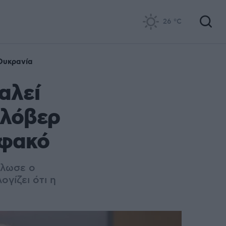
26
°C
Ουκρανία
αλεί
υλόβερ
 φακό
ήλωσε ο
ογίζει ότι η