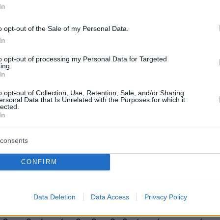
αυτή την εποχή και να φέρω το βάρος αυτής
In
! Αλλά ένα πράγμα είναι ξεκάθαρο: όταν
άντα υποχωρείς. Πάντα τα πήγαινα καλά στη ζ
o opt-out of the Sale of my Personal Data.
In
: Όχι, δεν θα με εκβιάσουν».
to opt-out of processing my Personal Data for Targeted
ing.
In
θέτει ότι
«βιώνουμε μια κατάσταση όπου ο
o opt-out of Collection, Use, Retention, Sale, and/or Sharing
πει να συνειδητοποιήσει όσο οδυνηρό κι αν
ersonal Data that Is Unrelated with the Purposes for which it
lected.
ίδιο ότι, ο στρατός του δεν είναι τόσο
In
ός όσο νόμιζε ότι θα ήταν. (…) Πρέπει να
υμε ότι ο
Πούτιν
θα μιλήσει με λογική στο τέλο
consents
, φαίνεται να υπολογίζει ότι εμείς θα κάνουμε
CONFIRM
ντας υπόψη τις απειλές του. Αυτό δεν μας
 Πρέπει να καταλάβουμε ότι αυτός ο πόλεμος
ή μας υπόθεση!».
Data Deletion
Data Access
Privacy Policy