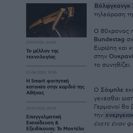
Βόλφγκανγκ 
τηλεόραση της
Ο 80χρονος 
Bundestag
σχ
27.07.2026, 06:00
Ευρώπη και κ
Το μέλλον της
στην
Ουκρανί
τεχνολογίας
το συνηθίζει.
03.08.2026, 10:56
Η Smart φοιτητική
κατοικία στην καρδιά της
Ο
Σόιμπλε
εκφ
Αθήνας
γενέσθαι ωστό
Γερμανοί θα 
26.07.2026, 09:54
την
ενεργειακ
Επαγγελματική
Εκπαίδευση &
έχετε έναν φ
Εξειδίκευση: Το Mοντέλο