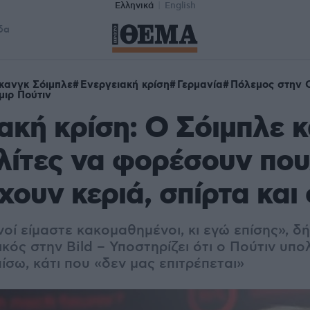
Ελληνικά
English
δα
κανγκ Σόιμπλε
Ενεργειακή κρίση
Γερμανία
Πόλεμος στην 
μιρ Πούτιν
ακή κρίση: Ο Σόιμπλε κ
λίτες να φορέσουν πο
έχουν κεριά, σπίρτα και
νοί είμαστε κακομαθημένοι, κι εγώ επίσης», δ
κός στην Bild – Υποστηρίζει ότι ο Πούτιν υπολ
ίσω, κάτι που «δεν μας επιτρέπεται»