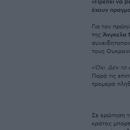
«Πρέπει να β
έχουν πραγμα
Για τον πρώη
της
Άνγκελα 
συνειδητοποι
τους Ουκρανο
«
Όχι. Δεν το
Παρά τις επι
τρομερό πληθ
Σε ερώτηση τ
κράτος μπορε