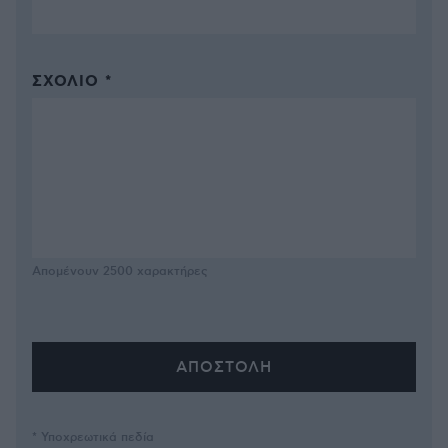
ΣΧΌΛΙΟ *
Απομένουν
2500
χαρακτήρες
* Υποχρεωτικά πεδία