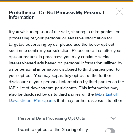
Protothema -
Do Not Process My Personal
αγύριγος μπλε συριζαίος
Information
04.10.2022, 18:33
ούτε να ξέρανε ότι θα γινόσαντε πολέμοι ! λολ
If you wish to opt-out of the sale, sharing to third parties, or
ΑΠΑΝΤΗΣΗ
processing of your personal or sensitive information for
targeted advertising by us, please use the below opt-out
section to confirm your selection. Please note that after your
opt-out request is processed you may continue seeing
interest-based ads based on personal information utilized by
παπαδημούλης
us or personal information disclosed to third parties prior to
04.10.2022, 18:24
your opt-out. You may separately opt-out of the further
μίνα, είσαι καλά ;
disclosure of your personal information by third parties on the
IAB’s list of downstream participants. This information may
ΑΠΑΝΤΗΣΗ
also be disclosed by us to third parties on the
IAB’s List of
Downstream Participants
that may further disclose it to other
Αγύριγο κεφάλι
third parties.
04.10.2022, 15:53
Please note that this website/app uses one or more Google
Personal Data Processing Opt Outs
Ο Αμερικάνοι, που είναι ... "καθηγητές
services and may gather and store information including but
Πανεπιστημίου" σε αυτά, κάτι ξέρουν και τον πόλεμο
not limited to your visit or usage behaviour. You may click to
I want to opt-out of the Sharing of my
ΑΡΧΙΖΟΥΝ:___Πρώτα με ΠΥΡΑΛΟΥΣ από κάνα π.χ