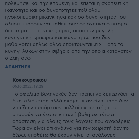
πολεμησει και την επομενη και επεται η σκοπευτικη
ικανοτητα και οο δυνατοτητεε τοθ ολου
ηνσκοπευρικημικανκτηυα κακ οο δυνατοτητες του
ολπου μπορουν να μαθευτουν σε σχετικα συντομο
διαστημα , οι τακτικες ομως απαιτουν μεγαλη
κυνηγετικη εμπειρια και ικανοτητες που δεν
μαθαινοται απλως αλλα αποκτουνται ,π.χ ., απο το
κυνηγι λυκων στην σιβηρια απο την οποια καταγοταν
ο Ζαητσεφ
ΑΠΑΝΤΗΣΗ
Κουκουρουκου
05.10.2022, 18:28
Το οφελιμο βεληνεκές δεν πρέπει να ξεπερνάει τα
δύο χιλιόμετρα αλλά ακόμη κι αν είναι τόσο δεν
νομίζω να υπάρχουν πολλοί σκοπευτές που
μπορούν να έχουν επιτυχή βολή σε τέτοια
απόσταση για όλους τους λόγους που αναφέρεις.
Τώρα αν είναι επικίνδυνο για τον χειριστή δεν το
ξέρω, υποθέτω θα έχουν γίνει οι ανάλογες