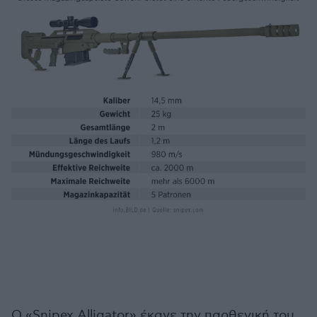
Ο «Snipex Alligator» έκανε την παρθενική του