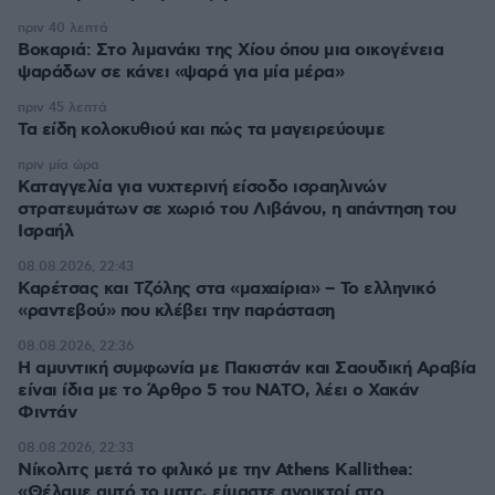
πριν 40 λεπτά
Βοκαριά: Στο λιμανάκι της Χίου όπου μια οικογένεια
ψαράδων σε κάνει «ψαρά για μία μέρα»
πριν 45 λεπτά
Τα είδη κολοκυθιού και πώς τα μαγειρεύουμε
πριν μία ώρα
Καταγγελία για νυχτερινή είσοδο ισραηλινών
στρατευμάτων σε χωριό του Λιβάνου, η απάντηση του
Ισραήλ
08.08.2026, 22:43
Καρέτσας και Τζόλης στα «μαχαίρια» – Το ελληνικό
«ραντεβού» που κλέβει την παράσταση
08.08.2026, 22:36
Η αμυντική συμφωνία με Πακιστάν και Σαουδική Αραβία
είναι ίδια με το Άρθρο 5 του ΝΑΤΟ, λέει ο Χακάν
Φιντάν
08.08.2026, 22:33
Νίκολιτς μετά το φιλικό με την Athens Kallithea:
«Θέλαμε αυτό το ματς, είμαστε ανοικτοί στο