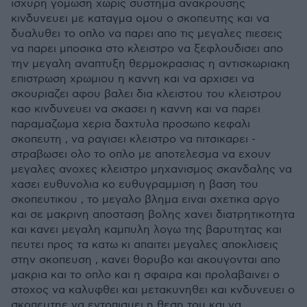
ισχυρη γομωση χωρις συστημα ανακρουσης
κινδυνευει με καταγμα ομου ο σκοπευτης και να
δυαλυθει το οπλο να παρει απο τις μεγαλες πιεσεις
να παρει μποσικα στο κλειστρο να ξεφλουδισει απο
την μεγαλη αναπτυξη θερμοκρασιας η αντισκωριακη
επιστρωση χρωμιου η καννη και να αρχισει να
σκουριαζει αφου βαλει δια κλειστου του κλειστρου
καο κινδυνευει να σκασει η καννη και να παρει
παραμαζωμα χερια δαχτυλα προσωπο κεφαλι
σκοπευτη , να ραγισει κλειστρο να πιτσικαρει -
στραβωσει ολο το οπλο με αποτελεσμα να εχουν
μεγαλες ανοχες κλειστρο μηχανισμος σκανδαλης να
χασει ευθυνολια κο ευθυγραμμιση η βαση του
σκοπευτικου , το μεγαλο βλημα ειναι σχετικα αργο
και σε μακρινη αποσταση βολης χανει διατρητικοτητα
και κανει μεγαλη καμπυλη λογω της βαρυτητας και
πευτει προς τα κατω κι απαιτει μεγαλες αποκλισεις
στην σκοπευση , κανει θορυβο και ακουγονται απο
μακρια και το οπλο και η σφαιρα και προλαβαινει ο
στοχος να καλυφθει και μετακυνηθει και κνδυνευει ο
σκοπευτηε να εντοπισυει η θεση του και να