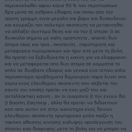
περυκυκλωθει αφου καυα 90 % των περιπτωσεων
δρα μεσα σε εχθρικο εδαφος και ποσω απο την
πρωτη γραμμη ειναι μεγαλο και βαρυ και δυσκολευει
και κουραζει τον πολυτιμο σκοπευτη να μετακινηθει
να αλλαξει συντομα θεση και να την (( στησει )) σε
δυσκολα σημεια με καλη ορατοτητα , απαιτει δυο
ατομα ισως και τρια , σκοπευτη , παρατηρητη και
μεταφορεα πυρομαχικων και πριν ειτε μετα τη βολη
θα πρεπει να ξεβυδωνεται η καννη για να ελαφραινει
και να μεταφερεται απο δυο ατομα σε κομματια το
οπλο σε δυσβατο εδαφος και γενικα ενα τετοιο οπλο
περισσοτερα προβληματα δημιουργει παρα λυνει στα
χερια ενος ελευθερου σκοπευτη που σεβεται τον
εαυτο του επισης πρεπει να εχει μαζι του και
ανταλλακτικη καννη , αν οι ουκρανοι (( την εχουν δει
)) Βασιλη Ζαητσεφ , αλλα θα πρεπει να διδαχτουν
κατι απο αυτον οτι στην ικανοτηρα ενος δεινου
ελευθερου σκοπευτη πρωταρχικο ρολο παιζει η
τακτικη αθεατης κινησης καλυψης προσεγγυση του
στοχου καο διαφυφης μετα τη βολη για να μπορει να