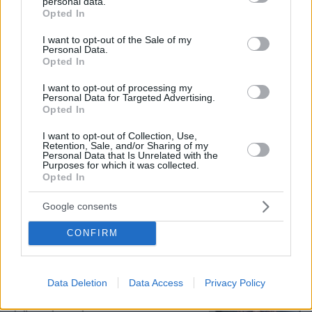
personal data.
grant or deny consent to Google and its third-party tags to
Opted In
use your data for below specified purposes in below Google
consent section.
Πώς έγινε η τραγωδία με την νεκρή
I want to opt-out of the Sale of my
Personal Data.
μητέρα στα Μάλια: Βούτηξε για να
Opted In
βοηθήσει τη φίλη της και πνίγηκε, τα
παιδιά φώναζαν για βοήθεια
I want to opt-out of processing my
Personal Data for Targeted Advertising.
56
06.08.2026, 21:23
Opted In
I want to opt-out of Collection, Use,
Retention, Sale, and/or Sharing of my
Personal Data that Is Unrelated with the
Γιώργος Παράσχος: Χαμογελαστός,
Purposes for which it was collected.
δίνει τη μάχη του με τον καρκίνο,
Opted In
μπήκε στο νοσοκομείο για νέα
θεραπεία
Google consents
55
06.08.2026, 18:00
CONFIRM
Χρίστος Κούγιας: Η προσωπική μου
Data Deletion
Data Access
Privacy Policy
ζωή δεν μπορεί να είναι αντικείμενο
φημών ή σεναρίων που