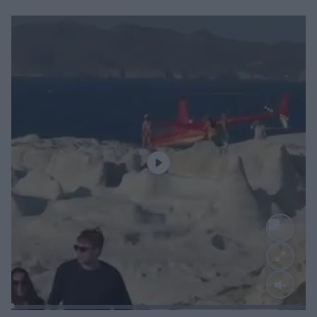
Loaded
:
100.00%