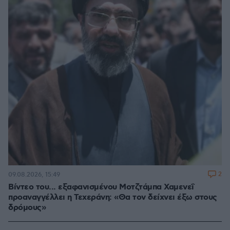
2
09.08.2026, 15:49
Βίντεο του... εξαφανισμένου Μοτζτάμπα Χαμενεΐ
προαναγγέλλει η Τεχεράνη: «Θα τον δείχνει έξω στους
δρόμους»