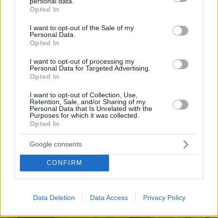
personal data.
grant or deny consent to Google and its third-party tags to
Opted In
use your data for below specified purposes in below Google
consent section.
I want to opt-out of the Sale of my
Personal Data.
Opted In
I want to opt-out of processing my
09.08.2026, 10:51
Personal Data for Targeted Advertising.
Ασθενής ξυλοκόπησε νοσηλεύτρια στα Επείγοντα
Opted In
του Ερυθρού Σταυρού, την άρπαξε από τα μαλλιά
I want to opt-out of Collection, Use,
και τη χτύπησε σε πόρτες - Τι καταγγέλλει η
Retention, Sale, and/or Sharing of my
ΠΟΕΔΗΝ
Personal Data that Is Unrelated with the
Purposes for which it was collected.
Opted In
Google consents
CONFIRM
Data Deletion
Data Access
Privacy Policy