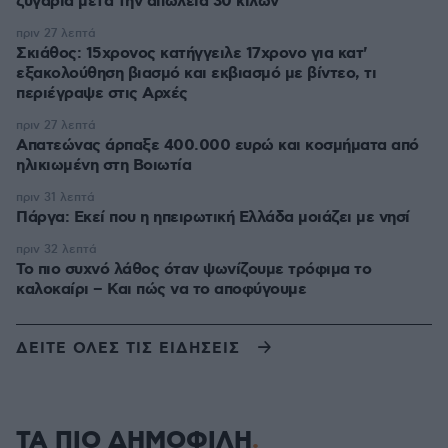
ζυγαριά μετά την απώλεια 30 κιλών
πριν 27 λεπτά
Σκιάθος: 15χρονος κατήγγειλε 17χρονο για κατ'
εξακολούθηση βιασμό και εκβιασμό με βίντεο, τι
περιέγραψε στις Αρχές
πριν 27 λεπτά
Απατεώνας άρπαξε 400.000 ευρώ και κοσμήματα από
ηλικιωμένη στη Βοιωτία
πριν 31 λεπτά
Πάργα: Εκεί που η ηπειρωτική Ελλάδα μοιάζει με νησί
πριν 32 λεπτά
Το πιο συχνό λάθος όταν ψωνίζουμε τρόφιμα το
καλοκαίρι – Και πώς να το αποφύγουμε
ΔΕΙΤΕ ΟΛΕΣ ΤΙΣ ΕΙΔΗΣΕΙΣ
ΤΑ ΠΙΟ ΔΗΜΟΦΙΛΗ