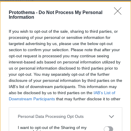
09.08.2026, 14:15
Η Πολιτική Αεροπορία διαπίστωσε κενό στον νόμο
Protothema -
Do Not Process My Personal
όταν ένας... απίθανος τύπος προσγείωσε το
Information
ελικόπτερό του στο Σαρακήνικο με εκατοντάδες
λουόμενους - Παρέμβαση Εισαγγελέα
If you wish to opt-out of the sale, sharing to third parties, or
processing of your personal or sensitive information for
targeted advertising by us, please use the below opt-out
section to confirm your selection. Please note that after your
opt-out request is processed you may continue seeing
interest-based ads based on personal information utilized by
us or personal information disclosed to third parties prior to
your opt-out. You may separately opt-out of the further
disclosure of your personal information by third parties on the
IAB’s list of downstream participants. This information may
also be disclosed by us to third parties on the
IAB’s List of
Downstream Participants
that may further disclose it to other
third parties.
Please note that this website/app uses one or more Google
Personal Data Processing Opt Outs
services and may gather and store information including but
not limited to your visit or usage behaviour. You may click to
I want to opt-out of the Sharing of my