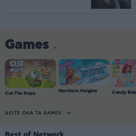
Games
Northern Heights
Candy Bub
Cut The Rope
ΔΕΙΤΕ ΟΛΑ ΤΑ GAMES
Best of Network