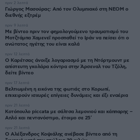
πριν 2 λεπτά
Γιώργος Μασούρας: Από τον Ολυμπιακό στη ΝΕΟΜ ο
διεθνής εξτρέμ
πριν 9 λεπτά
Με βίντεο πριν τον φημολογούμενο τραυματισμό του
Μοτζτάμπα Χαμενεΐ προσπαθεί το Ιράν να πείσει ότι ο
ανώτατος ηγέτης του είναι καλά
πριν 12 λεπτά
Ο Καρέτσας άνοιξε λογαριασμό με τη Ντόρτμουντ με
απίστευτη γκολάρα κόντρα στην Άρσεναλ του Τζόλη,
δείτε βίντεο
πριν 17 λεπτά
Βελτιωμένη η εικόνα της φωτιάς στο Κορωπί,
επιχειρούν ισχυρές επίγειες δυνάμεις και έξι εναέρια
πριν 21 λεπτά
Κοτόπουλο piccata με σάλτσα λεμονιού και κάππαρης –
Απλό και πεντανόστιμο, έτοιμο σε 25′
πριν 21 λεπτά
Ο Αλέξανδρος Κοψιάλης ανέβασε βίντεο από τη