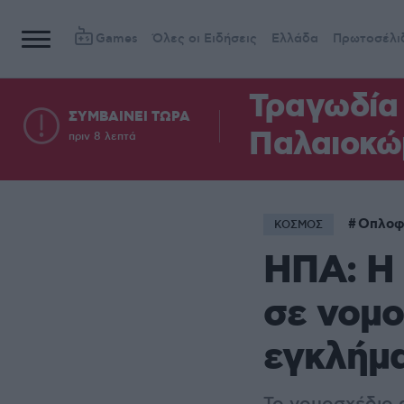
Games
Όλες οι Ειδήσεις
Ελλάδα
Πρωτοσέλι
Τραγωδία 
ΣΥΜΒΑΙΝΕΙ ΤΩΡΑ
Παλαιοκώ
πριν 8 λεπτά
Οπλοφ
ΚΟΣΜΟΣ
ΗΠΑ: Η 
σε νομο
εγκλήμ