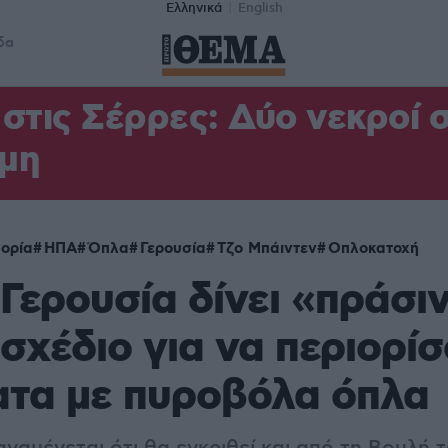
Ελληνικά
English
δα
στις Σέρρες: Δύο νεκροί 
μη
ορία
ΗΠΑ
Όπλα
Γερουσία
Τζο Μπάιντεν
Οπλοκατοχή
Γερουσία δίνει «πράσι
σχέδιο για να περιορίσ
ατα με πυροβόλα όπλα