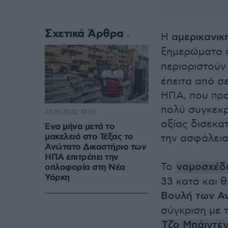
Σχετικά Άρθρα
Η
αμερικανικ
ξημερώματα 
περιοριστούν
έπειτα από σ
ΗΠΑ, που προ
πολύ συγκεκρ
23.06.2022, 18:01
αξίας δισεκα
Ένα μήνα μετά το
μακελειό στο Τέξας το
την ασφάλεια
Ανώτατο Δικαστήριο των
ΗΠΑ επιτρέπει την
Το
νομοσχέδ
οπλοφορία στη Νέα
Υόρκη
33 κατά και θ
Βουλή των Α
σύγκριση με 
Τζο Μπάιντε