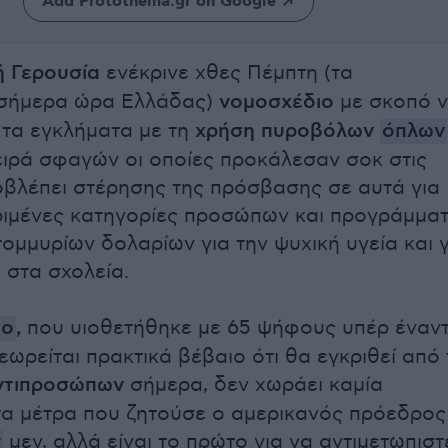
Add Protothema.gr on Google
ή Γερουσία
ενέκρινε χθες Πέμπτη (τα
σήμερα ώρα Ελλάδας)
νομοσχέδιο
με σκοπό 
 τα εγκλήματα με τη
χρήση πυροβόλων
όπλων
ειρά σφαγών οι οποίες προκάλεσαν σοκ στις
βλέπει στέρησης της πρόσβασης σε αυτά για
ιμένες κατηγορίες προσώπων και προγράμμα
τομμυρίων δολαρίων για την ψυχική υγεία και γ
 στα σχολεία.
ιο
,
που υιοθετήθηκε με 65 ψήφους υπέρ έναντ
εωρείται πρακτικά βέβαιο ότι θα εγκριθεί από 
ντιπροσώπων
σήμερα, δεν χωράει καμία
τα μέτρα που ζητούσε ο αμερικανός πρόεδρος
ν
μεν, αλλά είναι το πρώτο για να αντιμετωπιστ