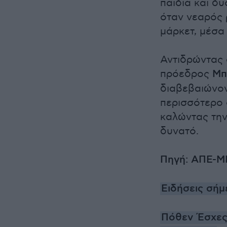
παιδιά και δ
όταν νεαρός
μάρκετ, μέσα
Αντιδρώντας 
πρόεδρος
Μπ
διαβεβαιώνον
περισσότερο ο
καλώντας την
δυνατό.
Πηγή: ΑΠΕ-Μ
Ειδήσεις σήμ
Πόθεν Έσχες