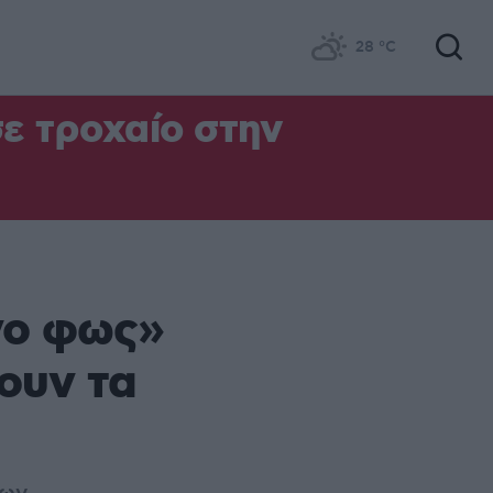
28
°C
σε τροχαίο στην
νο φως»
ουν τα