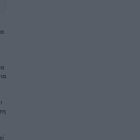
να
τα
ια
ι
τη
εί