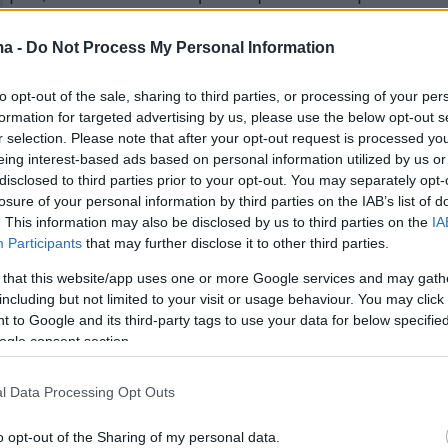
ή έπειτα από σχεδόν τρεις δεκαετίες και
ma -
Do Not Process My Personal Information
αι βήμα προόδου από μέρος των ακτιβιστών π
για να περιοριστούν τα πυροβόλα όπλα.
to opt-out of the sale, sharing to third parties, or processing of your per
formation for targeted advertising by us, please use the below opt-out s
ικαστήριο κατάργησε τους περιορισμούς στη
r selection. Please note that after your opt-out request is processed y
eing interest-based ads based on personal information utilized by us or
τη Νέα Υόρκη
disclosed to third parties prior to your opt-out. You may separately opt-
losure of your personal information by third parties on the IAB’s list of
. This information may also be disclosed by us to third parties on the
IA
Participants
that may further disclose it to other third parties.
υ από την
ομοσπονδιακή άνω Βουλή
μερικές ώρες μόλις μετά την κατάργηση από 
 that this website/app uses one or more Google services and may gath
including but not limited to your visit or usage behaviour. You may click 
αστήριο
–στο οποίο η καθαρή πλειοψηφία των
 to Google and its third-party tags to use your data for below specifi
συντηρητικοί– των «περιορισμών» στην
ogle consent section.
υ προέβλεπε νόμος της πολιτείας της
Νέας
l Data Processing Opt Outs
o opt-out of the Sharing of my personal data.