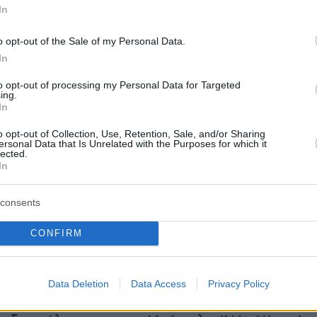
, που είχε τεθεί σε ισχύ το 1913, απαιτούσε
In
ρίας, η οποία χορηγείτο μόνο σε όσους είχαν
ους να πιστεύουν πως θα χρειαζόταν να
o opt-out of the Sale of my Personal Data.
In
δημόσιο χώρο, είτε λόγω του επαγγέλματός
ω απειλών που είχαν δεχθεί. Αν τη λάμβαναν,
to opt-out of processing my Personal Data for Targeted
ing.
να τα φέρουν, πάντως κρυμμένα.
In
o opt-out of Collection, Use, Retention, Sale, and/or Sharing
δράσεις από τους Δημοκρατικούς εν μέσω
ersonal Data that Is Unrelated with the Purposes for which it
lected.
εγκληματικότητας
In
υ Ανωτάτου Δικαστηρίου, η οποία προκάλεσε
consents
 αντιδράσεις από Δημοκρατικούς πολιτικούς,
CONFIRM
 ενώ οι ΗΠΑ είναι αντιμέτωπες με έξαρση τη
ητας στα μεγάλα αστικά κέντρα και τρομακτικ
, ιδίως στην
Ουβάλντε
(Τέξας), όπου έφηβος
Data Deletion
Data Access
Privacy Policy
 ανθρώπους
μέσα σε πρωτοβάθμιο σχολείο –19