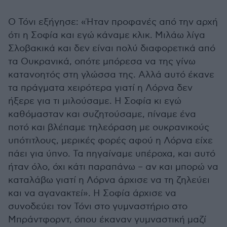
Ο Τόνι εξήγησε: «Ήταν προφανές από την αρχή
ότι η Σοφία και εγώ κάναμε κλικ. Μιλάω λίγα
Σλοβακικά και δεν είναι πολύ διαφορετικά από
τα Ουκρανικά, οπότε μπόρεσα να της γίνω
κατανοητός στη γλώσσα της. Αλλά αυτό έκανε
τα πράγματα χειρότερα γιατί η Λόρνα δεν
ήξερε για τι μιλούσαμε. Η Σοφία κι εγώ
καθόμασταν και συζητούσαμε, πίναμε ένα
ποτό και βλέπαμε τηλεόραση με ουκρανικούς
υπότιτλους, μερικές φορές αφού η Λόρνα είχε
πάει για ύπνο. Τα πηγαίναμε υπέροχα, και αυτό
ήταν όλο, όχι κάτι παραπάνω – αν και μπορώ να
καταλάβω γιατί η Λόρνα άρχισε να τη ζηλεύει
και να αγανακτεί». Η Σοφία άρχισε να
συνοδεύει τον Τόνι στο γυμναστήριο στο
Μπράντφορντ, όπου έκαναν γυμναστική μαζί