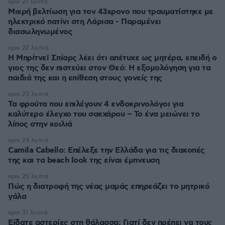
πριν 21 λεπτά
Μικρή βελτίωση για τον 43χρονο που τραυματίστηκε με
ηλεκτρικό πατίνι στη Λάρισα - Παραμένει
διασωληνωμένος
πριν 22 λεπτά
Η Μπρίτνεϊ Σπίαρς λέει ότι απέτυχε ως μητέρα, επειδή ο
γιος της δεν πιστεύει στον Θεό: Η εξομολόγηση για τα
παιδιά της και η επίθεση στους γονείς της
πριν 23 λεπτά
Τα φρούτα που επιλέγουν 4 ενδοκρινολόγοι για
καλύτερο έλεγχο του σακχάρου – Το ένα μειώνει το
λίπος στην κοιλιά
πριν 24 λεπτά
Camila Cabello: Επέλεξε την Ελλάδα για τις διακοπές
της και τα beach look της είναι έμπνευση
πριν 25 λεπτά
Πώς η διατροφή της νέας μαμάς επηρεάζει το μητρικό
γάλα
πριν 31 λεπτά
Είδατε αστερίες στη θάλασσα; Γιατί δεν πρέπει να τους