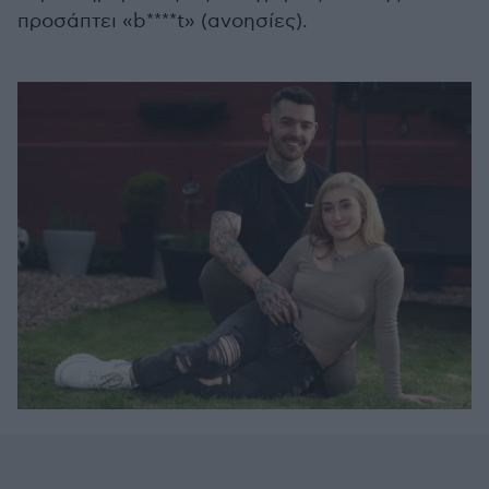
προσάπτει «b****t» (ανοησίες).