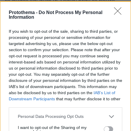
το σωστό και αυτή (η Σοφία) ήταν το πρώτο
άτομο που ήρθε σε επαφή μαζί μου αφού
Protothema -
Do Not Process My Personal
μπήκα σε ομάδες στο Facebook για άτομα που
Information
είναι πρόθυμα να στεγάσουν πρόσφυγες από
την Ουκρανία».
If you wish to opt-out of the sale, sharing to third parties, or
processing of your personal or sensitive information for
targeted advertising by us, please use the below opt-out
«Ο παππούς μου έφυγε από τη Ρωσία για να
section to confirm your selection. Please note that after your
ξεκινήσει μια νέα ζωή στο Ηνωμένο Βασίλειο
opt-out request is processed you may continue seeing
πριν από 60 χρόνια και χωρίς τη βοήθεια
interest-based ads based on personal information utilized by
us or personal information disclosed to third parties prior to
άλλων δεν θα είχε καταφέρει να ξεκινήσει μια
your opt-out. You may separately opt-out of the further
νέα ζωή. Αν κάποιος είχε εισβάλει στη χώρα
disclosure of your personal information by third parties on the
μου, θα ελπίζαμε ότι ο υπόλοιπος κόσμος θα
IAB’s list of downstream participants. This information may
παρέμβει για να μας βοηθήσει. Αυτό ήταν το
also be disclosed by us to third parties on the
IAB’s List of
Downstream Participants
that may further disclose it to other
μόνο που ήθελα να κάνω, αλλά τα πράγματα
third parties.
πήραν μια πολύ απροσδόκητη τροπή».
Please note that this website/app uses one or more Google
Personal Data Processing Opt Outs
services and may gather and store information including but
Τελικά, μετά από εβδομάδες αναμονής στο
not limited to your visit or usage behaviour. You may click to
I want to opt-out of the Sharing of my
Βερολίνο η Σοφία πέταξε στο Μάντσεστερ στις