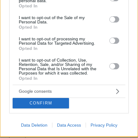
personal data.
grant or deny consent to Google and its third-party tags to
Opted In
4 Μαΐου και μετακόμισε με τον Tόνι και τη
use your data for below specified purposes in below Google
σύντροφό του, Λόρνα, στο Μπράντφορντ.
consent section.
I want to opt-out of the Sale of my
Personal Data.
Κανείς τους δεν φανταζόταν τις εξελίξεις.
Opted In
Το… κλικ με την πρώτη ματιά και στο σπίτι τα
I want to opt-out of processing my
Personal Data for Targeted Advertising.
πάνω κάτω
Opted In
I want to opt-out of Collection, Use,
Ο ερχομός της νεαρής Σοφίας στο σπίτι
Retention, Sale, and/or Sharing of my
Personal Data that Is Unrelated with the
πυροδότησε εντάσεις που σύντομα έγιναν
Purposes for which it was collected.
Opted In
πολύ σοβαρές. Ο Τόνι μετέφερε την εξάχρονη
κόρη του από το δωμάτιό της σε μια κουκέτα
Google consents
μαζί με την τρίχρονη αδερφή της για να κάνουν
χώρο - παρά τις αντιρρήσεις της Λόρνα. Οι
CONFIRM
κόρες του Τόνι και της Λόρνα τα πήγαιναν
επίσης πολύ καλά με τη Σοφία, αλλά η Λόρνα
Data Deletion
Data Access
Privacy Policy
αγανακτούσε για τον δεσμό που δημιούργησαν
αμέσως.