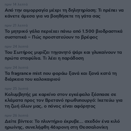
πριν 14 λεπτά
Από την αιμορραγία μέχρι τη δηλητηρίαση: Τι πρέπει να
κάνετε άμεσα για να βοηθήσετε τη γάτα σας
πριν 21 λεπτά
Το μητρικό γάλα περιέχει πάνω από 1.500 βιοδραστικά
συστατικά – Πώς προστατεύουν το βρέφος
πριν 24 λεπτά
Του Σωτήρος μυρίζει τηγανητό ψάρι και γλυκαίνουν τα
πρώτα σταφύλια. Τι λέει η παράδοση
πριν 24 λεπτά
Τα fragrance mist που φοράω ξανά και ξανά κατά τη
διάρκεια του καλοκαιριού
πριν 25 λεπτά
Κολυμβητής με καρκίνο στον εγκέφαλο ξέσπασε σε
κλάματα προς τον Βρετανό πρωθυπουργό: Ικετεύω για
τη ζωή όλων μας, ο πόνος είναι αφόρητος
πριν 26 λεπτά
Δείτε βίντεο: Το πλυντήριο έκρυβε... σχεδόν ένα κιλό
ηρωίνης, συνελήφθη 46χρονη στη Θεσσαλονίκη