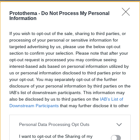
ΠΡΟΣΘΗΚΗ ΣΧΟΛΙΟΥ
Protothema -
Do Not Process My Personal
Information
ΌΝΟΜΑ *
If you wish to opt-out of the sale, sharing to third parties, or
processing of your personal or sensitive information for
targeted advertising by us, please use the below opt-out
section to confirm your selection. Please note that after your
opt-out request is processed you may continue seeing
EMAIL
interest-based ads based on personal information utilized by
us or personal information disclosed to third parties prior to
your opt-out. You may separately opt-out of the further
disclosure of your personal information by third parties on the
IAB’s list of downstream participants. This information may
ΣΧΌΛΙΟ *
also be disclosed by us to third parties on the
IAB’s List of
Downstream Participants
that may further disclose it to other
third parties.
Please note that this website/app uses one or more Google
Personal Data Processing Opt Outs
services and may gather and store information including but
not limited to your visit or usage behaviour. You may click to
I want to opt-out of the Sharing of my