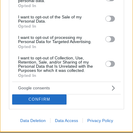
personal data.
grant or deny consent to Google and its third-party tags to
Opted In
use your data for below specified purposes in below Google
Απομένουν
2500
χαρακτήρες
consent section.
I want to opt-out of the Sale of my
Personal Data.
Opted In
I want to opt-out of processing my
Personal Data for Targeted Advertising.
Opted In
I want to opt-out of Collection, Use,
Retention, Sale, and/or Sharing of my
* Υποχρεωτικά πεδία
Personal Data that Is Unrelated with the
Purposes for which it was collected.
Opted In
Google consents
ΡΟΗ ΕΙΔΗΣΕΩΝ
CONFIRM
Ειδήσεις
Δημοφιλή
Σχολιασμένα
πριν 6 λεπτά
Data Deletion
Data Access
Privacy Policy
Ελληνική ακτοπλοΐα: 164 πλοία, 20 εκατ. επιβάτες και
χρηματοδοτικό κενό άνω των €5 δισ.