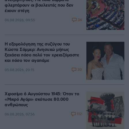
ανεξάρτητους: Με ποια κόμματα
φλερτάρουν οι βουλευτές που δεν
έχουν στέγη
34
06.08.2026, 09:55
Η εξομολόγηση της συζύγου του
Κώστα Σόμμερ: Ανησυχώ μήπως
ξεχάσει πόσο πολύ τον χρειαζόμαστε
και πόσο τον αγαπάμε
30
05.08.2026, 20:15
Χιροσίμα 6 Αυγούστου 1945: Όταν το
«Μικρό Αγόρι» σκότωσε 80.000
ανθρώπους
112
06.08.2026, 07:56