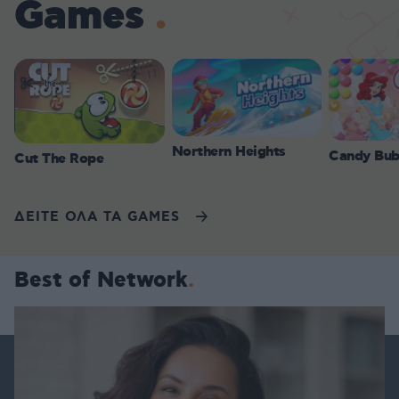
Games
Northern Heights
Candy Bub
Cut The Rope
ΔΕΙΤΕ ΟΛΑ ΤΑ GAMES
Best of Network