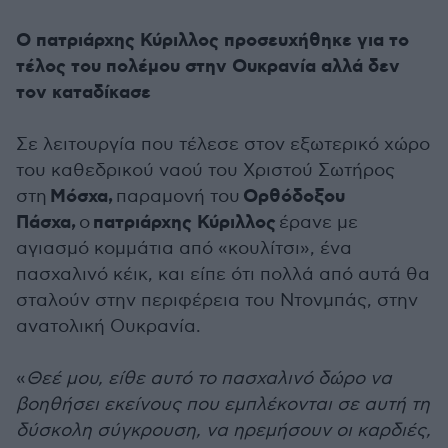
Ο πατριάρχης Κύριλλος προσευχήθηκε για το
τέλος του πολέμου στην Ουκρανία αλλά δεν
τον καταδίκασε
Σε λειτουργία που τέλεσε στον εξωτερικό χώρο
του καθεδρικού ναού του Χριστού Σωτήρος
Μόσχα,
Ορθόδοξου
στη
παραμονή του
Πάσχα,
πατριάρχης Κύριλλος
ο
έρανε με
αγιασμό κομμάτια από «κουλίτσι», ένα
πασχαλινό κέικ, και είπε ότι πολλά από αυτά θα
σταλούν στην περιφέρεια του Ντονμπάς, στην
ανατολική Ουκρανία.
«
Θεέ μου, είθε αυτό το πασχαλινό δώρο να
βοηθήσει εκείνους που εμπλέκονται σε αυτή τη
δύσκολη σύγκρουση, να ηρεμήσουν οι καρδιές,