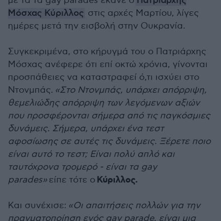
με τα τα gay parades έκανε ο
Πατριάρχης
Μόσχας Κύριλλος
στις αρχές Μαρτίου, λίγες
ημέρες μετά την εισβολή στην Ουκρανία.
Συγκεκριμένα, στο κήρυγμά του ο Πατριάρχης
Μόσχας ανέφερε ότι επί οκτώ χρόνια, γίνονται
προσπάθειες να καταστραφεί ό,τι ισχύει στο
Ντονμπάς.
«Στο Ντονμπάς, υπάρχει απόρριψη,
θεμελιώδης απόρριψη των λεγόμενων αξιών
που προσφέρονται σήμερα από τις παγκόσμιες
δυνάμεις. Σήμερα, υπάρχει ένα τεστ
αφοσίωσης σε αυτές τις δυνάμεις. Ξέρετε ποιο
είναι αυτό το τεστ; Είναι πολύ απλό και
ταυτόχρονα τρομερό - είναι τα gay
Κύριλλος.
parades»
είπε τότε ο
Και συνέχισε:
«Οι απαιτήσεις πολλών για την
πραγματοποίηση ενός gay parade, είναι μια