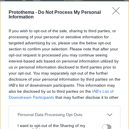
Protothema -
Do Not Process My Personal
Information
If you wish to opt-out of the sale, sharing to third parties, or
processing of your personal or sensitive information for
targeted advertising by us, please use the below opt-out
section to confirm your selection. Please note that after your
07.08.2026, 10:26
opt-out request is processed you may continue seeing
Στο Α΄ Νεκροταφείο το μνημόσυνο για τον έναν
interest-based ads based on personal information utilized by
χρόνο από τον θάνατο της Λένας Σαμαρά
us or personal information disclosed to third parties prior to
your opt-out. You may separately opt-out of the further
disclosure of your personal information by third parties on the
Συνελήφθη στη Γερμανία 31χρονος
IAB’s list of downstream participants. This information may
για δολοφονίες μελών της Greek
also be disclosed by us to third parties on the
IAB’s List of
Mafia, κατηγορείται και για την
Downstream Participants
that may further disclose it to other
εκτέλεση με 97 σφαίρες του Βαγγέλη
third parties.
Ζαμπούνη
Please note that this website/app uses one or more Google
Personal Data Processing Opt Outs
35
07.08.2026, 10:33
services and may gather and store information including but
not limited to your visit or usage behaviour. You may click to
I want to opt-out of the Sharing of my