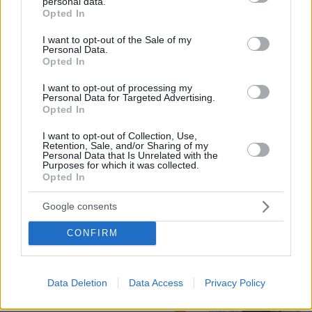
personal data.
grant or deny consent to Google and its third-party tags to
Πόσο κοστίζει μία εβδομάδα σε βίλες
Opted In
use your data for below specified purposes in below Google
- παράδεισους
consent section.
I want to opt-out of the Sale of my
24
07.08.2026, 09:43
Personal Data.
Opted In
I want to opt-out of processing my
Personal Data for Targeted Advertising.
Opted In
Οικογενειακή τραγωδία στις Σέρρες,
I want to opt-out of Collection, Use,
Retention, Sale, and/or Sharing of my
μητέρα και γιος οι νεκροί από την
Personal Data that Is Unrelated with the
μετωπική φορτηγού με ΙΧ - Βίντεο
Purposes for which it was collected.
ντοκουμέντο από τη στιγμή της
Opted In
σύγκρουσης
Google consents
367
07.08.2026, 09:58
Loaded
:
100.00%
CONFIRM
«Δεν θα με κυριεύσει ο φόβος»: Ο
περιπτεράς της Γαστούνης άνοιξε
ξανά το κατάστημά του μετά τις
Data Deletion
Data Access
Privacy Policy
επιθέσεις και τον εμπρησμό