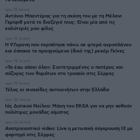
πριν 15 λεπτά
Αντόνιο Μπαντέρας για τη σχέση του με τη Μέλανι
Γκρίφιθ μετά το διαζύγιό τους: Είναι μία από τις
καλύτερές μου φίλες
πριν 15 λεπτά
Η 97χρονη που περπάτησε πάνω σε φτερό αεροπλάνου
και έσπασε το προηγούμενο (δικό της) ρεκόρ Γκίνες
πριν 18 λεπτά
«Τα έχω χάσει όλα»: Συντετριμμένος ο πατέρας και
σύζυγος των θυμάτων στο τροχαίο στις Σέρρες
πριν 19 λεπτά
Τέλος οι πινακίδες αυτοκινήτων στην Ελλάδα
πριν 20 λεπτά
Ιός Δυτικού Νείλου: Μάχη του ΕΚΕΑ για να μην χαθούν
πολύτιμες μονάδες αίματος
πριν 22 λεπτά
Ανατριχιαστικό video: Live η μετωπική σύγκρουση ΙΧ με
φορτηγό στις Σέρρες