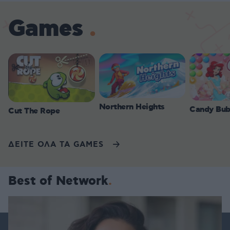
Games
Northern Heights
Candy Bub
Cut The Rope
ΔΕΙΤΕ ΟΛΑ ΤΑ GAMES
Best of Network