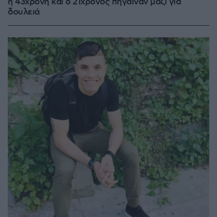
η 43χρονη και ο 21χρονος πήγαιναν μαζί για
δουλειά