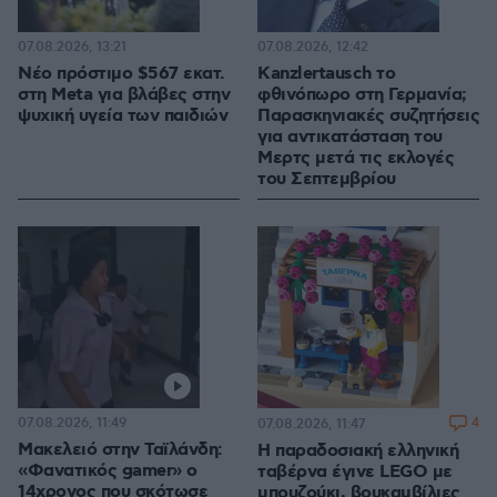
07.08.2026, 13:21
07.08.2026, 12:42
Νέο πρόστιμο $567 εκατ.
Kanzlertausch το
στη Meta για βλάβες στην
φθινόπωρο στη Γερμανία;
ψυχική υγεία των παιδιών
Παρασκηνιακές συζητήσεις
για αντικατάσταση του
Μερτς μετά τις εκλογές
του Σεπτεμβρίου
07.08.2026, 11:49
4
07.08.2026, 11:47
Μακελειό στην Ταϊλάνδη:
Η παραδοσιακή ελληνική
«Φανατικός gamer» ο
ταβέρνα έγινε LEGO με
14χρονος που σκότωσε
μπουζούκι, βουκαμβίλιες