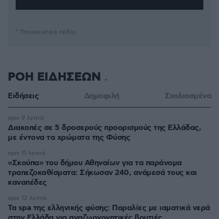
* Υποχρεωτικά πεδία
ΡΟΗ ΕΙΔΗΣΕΩΝ
Ειδήσεις
Δημοφιλή
Σχολιασμένα
πριν 9 λεπτά
Διακοπές σε 5 δροσερούς προορισμούς της Ελλάδας,
με έντονα τα χρώματα της Φύσης
πριν 11 λεπτά
«Σκούπα» του δήμου Αθηναίων για τα παράνομα
τραπεζοκαθίσματα: Σήκωσαν 240, ανάμεσά τους και
καναπέδες
πριν 12 λεπτά
Τα spa της ελληνικής φύσης: Παραλίες με ιαματικά νερά
στην Ελλάδα για αναζωογονητικές βουτιές