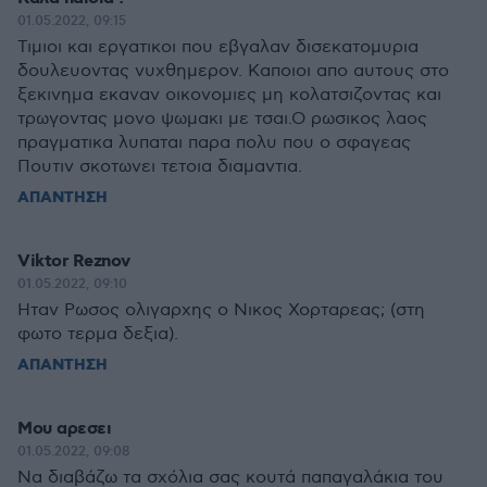
01.05.2022, 09:15
Τιμιοι και εργατικοι που εβγαλαν δισεκατομυρια
δουλευοντας νυχθημερον. Καποιοι απο αυτους στο
ξεκινημα εκαναν οικονομιες μη κολατσιζοντας και
τρωγοντας μονο ψωμακι με τσαι.Ο ρωσικος λαος
πραγματικα λυπαται παρα πολυ που ο σφαγεας
Πουτιν σκοτωνει τετοια διαμαντια.
ΑΠΑΝΤΗΣΗ
Viktor Reznov
01.05.2022, 09:10
Ηταν Ρωσος ολιγαρχης ο Νικος Χορταρεας; (στη
φωτο τερμα δεξια).
ΑΠΑΝΤΗΣΗ
Μου αρεσει
01.05.2022, 09:08
Να διαβάζω τα σχόλια σας κουτά παπαγαλάκια του