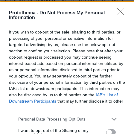
εταιρίας φυσικού αερίου με στενούς δεσμούς
«Όλες αυτές οι ιστορίες είναι
με το Κρεμλίνο.
Protothema -
Do Not Process My Personal
περίεργες. Δεν πιστεύω ότι είναι αυτοκτονία.
Information
Δεν μου ‘’κολλάει’’»
, τόνισε.
If you wish to opt-out of the sale, sharing to third parties, or
processing of your personal or sensitive information for
targeted advertising by us, please use the below opt-out
section to confirm your selection. Please note that after your
opt-out request is processed you may continue seeing
Ειδήσεις σήμερα
interest-based ads based on personal information utilized by
us or personal information disclosed to third parties prior to
your opt-out. You may separately opt-out of the further
«Σε 202 δευτερόλεπτα το Λονδίνο δεν θα
disclosure of your personal information by third parties on the
υπάρχει πια» - Πυρηνικές απειλές σε ρωσική
IAB’s list of downstream participants. This information may
τηλεοπτική εκπομπή
also be disclosed by us to third parties on the
IAB’s List of
Downstream Participants
that may further disclose it to other
third parties.
Άστατος ο καιρός του τριημέρου της
Πρωτομαγιάς με κατά τόπους λασποβροχές
Please note that this website/app uses one or more Google
Personal Data Processing Opt Outs
services and may gather and store information including but
not limited to your visit or usage behaviour. You may click to
I want to opt-out of the Sharing of my
Ανοιχτή για όλα τα ΑΦΜ σήμερα η πλατφόρμα