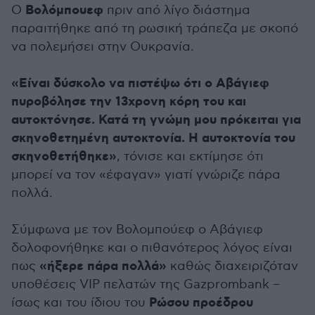
Βολόμπουεφ
Ο
πριν από λίγο διάστημα
παραιτήθηκε από τη ρωσική τράπεζα με σκοπό
να πολεμήσει στην Ουκρανία.
«Είναι δύσκολο να πιστέψω ότι ο Αβάγιεφ
πυροβόλησε την 13χρονη κόρη του και
αυτοκτόνησε. Κατά τη γνώμη μου πρόκειται για
σκηνοθετημένη αυτοκτονία. Η αυτοκτονία του
σκηνοθετήθηκε»
, τόνισε και εκτίμησε ότι
μπορεί να τον «έφαγαν» γιατί γνώριζε πάρα
πολλά.
Σύμφωνα με τον Βολομπούεφ ο Αβάγιεφ
δολοφονήθηκε και ο πιθανότερος λόγος είναι
«ήξερε πάρα πολλά»
πως
καθώς διαχειριζόταν
υποθέσεις VIP πελατών της Gazprombank –
Ρώσου προέδρου
ίσως και του ίδιου του