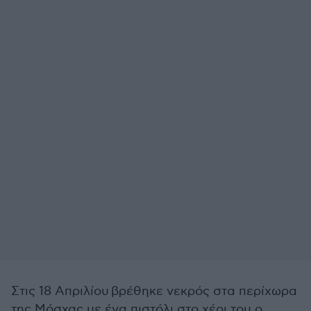
Στις 18 Απριλίου βρέθηκε νεκρός στα περίχωρα
της Μόσχας με ένα πιστόλι στο χέρι του ο