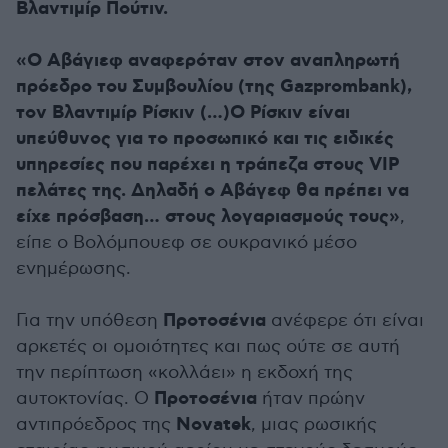
Βλαντιμίρ Πούτιν.
«Ο Αβάγιεφ αναφερόταν στον αναπληρωτή
πρόεδρο του Συμβουλίου (της Gazprombank),
τον Βλαντιμίρ Ρίσκιν (…)Ο Ρίσκιν είναι
υπεύθυνος για το προσωπικό και τις ειδικές
υπηρεσίες που παρέχει η τράπεζα στους VIP
πελάτες της. Δηλαδή ο Αβάγεφ θα πρέπει να
είχε πρόσβαση… στους λογαριασμούς τους»
,
είπε ο Βολόμπουεφ σε ουκρανικό μέσο
ενημέρωσης.
Προτοσένια
Για την υπόθεση
ανέφερε ότι είναι
αρκετές οι ομοιότητες και πως ούτε σε αυτή
την περίπτωση «κολλάει» η εκδοχή της
Προτοσένια
αυτοκτονίας. Ο
ήταν πρώην
Novatek
αντιπρόεδρος της
, μιας ρωσικής