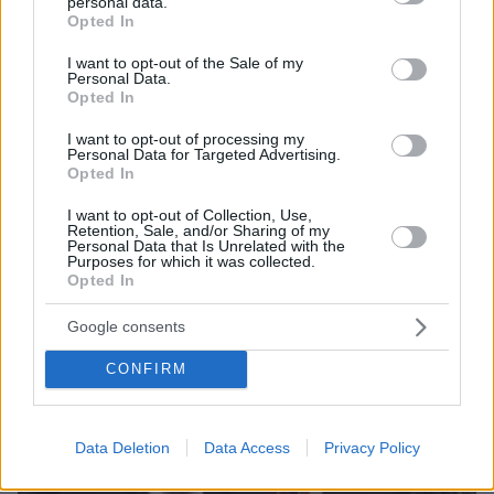
personal data.
grant or deny consent to Google and its third-party tags to
Opted In
Fuel Pass - Τι πρέπει να γνωρίζουν οι δικαιούχοι
use your data for below specified purposes in below Google
consent section.
I want to opt-out of the Sale of my
Personal Data.
Opted In
protothema.gr στο Google News
Ακολουθήστε το
και μάθετε πρώτοι όλες τις ειδήσεις
I want to opt-out of processing my
Personal Data for Targeted Advertising.
Opted In
Ειδήσεις
Δείτε όλες τις τελευταίες
από την Ελλάδα
και τον Κόσμο, τη στιγμή που συμβαίνουν, στο
I want to opt-out of Collection, Use,
Protothema.gr
Retention, Sale, and/or Sharing of my
Personal Data that Is Unrelated with the
Purposes for which it was collected.
Opted In
Σχετικά Άρθρα
Google consents
CONFIRM
Data Deletion
Data Access
Privacy Policy