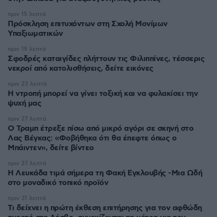
πριν 15 λεπτά
Πρόσκληση επιτυχόντων στη Σχολή Μονίμων
Υπαξιωματικών
πριν 19 λεπτά
Σφοδρές καταιγίδες πλήττουν τις Φιλιππίνες, τέσσερις
νεκροί από κατολισθήσεις, δείτε εικόνες
πριν 23 λεπτά
Η ντροπή μπορεί να γίνει τοξική και να φυλακίσει την
ψυχή μας
πριν 27 λεπτά
Ο Τραμπ έτρεξε πίσω από μικρό αγόρι σε σκηνή στο
Λας Βέγκας: «Φοβήθηκα ότι θα έπεφτε όπως ο
Μπάιντεν», δείτε βίντεο
πριν 27 λεπτά
Η Λευκάδα τιμά σήμερα τη Φακή Εγκλουβής -Μια Ωδή
στο μοναδικό τοπικό προϊόν
πριν 31 λεπτά
Τι δείχνει η πρώτη έκθεση επιτήρησης για τον αφθώδη