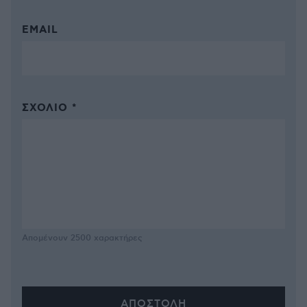
EMAIL
ΣΧΌΛΙΟ *
Απομένουν
2500
χαρακτήρες