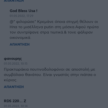
ΑΠΑΝΤΗΣΗ
God Bless Usa !
01.05.2022, 17:29
@" φιλορώσε" Kρεμάνε όποια στιγμή θέλουν οι
Hπα το μισέλληνα putin στη μόσxα.Aφού πρώτα
τον συντρίψανε στρα τιωτικά.& τονε φάλιραν
οικονομικά.
ΑΠΑΝΤΗΣΗ
φανουρης
01.05.2022, 10:15
Πρακτωράκια πουτινοδολοφόνοι σε αποστολή με
συμβόλαιο θανάτου. Είναι γνωστός στην πιάτσα ο
κύριος.
ΑΠΑΝΤΗΣΗ
RDS 220... Ζ
01.05.2022, 10:14