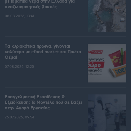
με ιαματικά νερά στην Ελλάδα για
αναζωογονητικές βουτιές
08.08.2026, 13:41
Tα κυριακάτικα πρωινά, γίνονται
καλύτερα με efood market και Πρώτο
Θέμα!
07.08.2026, 12:25
Επαγγελματική Εκπαίδευση &
Εξειδίκευση: Το Mοντέλο που σε Bάζει
στην Aγορά Eργασίας
26.07.2026, 09:54