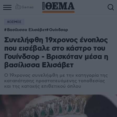
Games
ΚΟΣΜΟΣ
Βασίλισσα Ελισάβετ
Ουίνδσορ
Συνελήφθη 19χρονος ένοπλος
που εισέβαλε στο κάστρο του
Γουίνδσορ - Βρισκόταν μέσα η
βασίλισσα Ελισάβετ
O 19χρονος συνελήφθη με την κατηγορία της
καταπάτησης προστατευόμενης τοποθεσίας
και της κατοχής επιθετικού όπλου