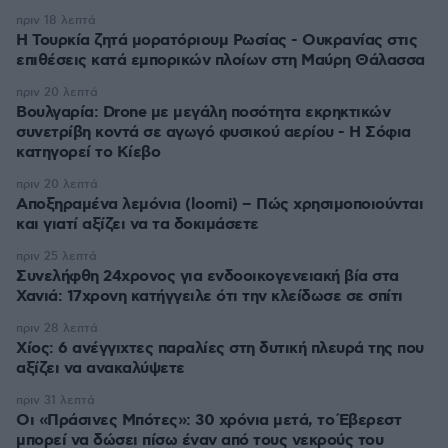
πριν 18 λεπτά
Η Τουρκία ζητά μορατόριουμ Ρωσίας - Ουκρανίας στις
επιθέσεις κατά εμπορικών πλοίων στη Μαύρη Θάλασσα
πριν 20 λεπτά
Βουλγαρία: Drone με μεγάλη ποσότητα εκρηκτικών
συνετρίβη κοντά σε αγωγό φυσικού αερίου - Η Σόφια
κατηγορεί το Κίεβο
πριν 20 λεπτά
Αποξηραμένα λεμόνια (loomi) – Πώς χρησιμοποιούνται
και γιατί αξίζει να τα δοκιμάσετε
πριν 25 λεπτά
Συνελήφθη 24χρονος για ενδοοικογενειακή βία στα
Χανιά: 17χρονη κατήγγειλε ότι την κλείδωσε σε σπίτι
πριν 28 λεπτά
Χίος: 6 ανέγγιχτες παραλίες στη δυτική πλευρά της που
αξίζει να ανακαλύψετε
πριν 31 λεπτά
Οι «Πράσινες Μπότες»: 30 χρόνια μετά, το Έβερεστ
μπορεί να δώσει πίσω έναν από τους νεκρούς του