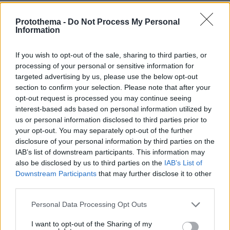
Protothema -
Do Not Process My Personal
ΔΕΙΤΕ ΟΛΕΣ ΤΙΣ ΕΙΔΗΣΕΙΣ
Information
If you wish to opt-out of the sale, sharing to third parties, or
processing of your personal or sensitive information for
ΤΑ ΠΙΟ ΔΗΜΟΦΙΛΗ
targeted advertising by us, please use the below opt-out
section to confirm your selection. Please note that after your
opt-out request is processed you may continue seeing
interest-based ads based on personal information utilized by
us or personal information disclosed to third parties prior to
your opt-out. You may separately opt-out of the further
disclosure of your personal information by third parties on the
IAB’s list of downstream participants. This information may
also be disclosed by us to third parties on the
IAB’s List of
Downstream Participants
that may further disclose it to other
third parties.
Please note that this website/app uses one or more Google
Personal Data Processing Opt Outs
services and may gather and store information including but
not limited to your visit or usage behaviour. You may click to
I want to opt-out of the Sharing of my