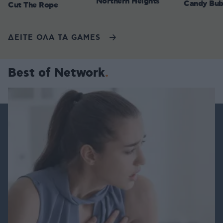
Northern Heights
Candy Bub
Cut The Rope
ΔΕΙΤΕ ΟΛΑ ΤΑ GAMES
Best of Network