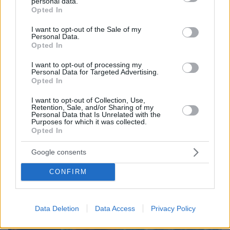
personal data.
grant or deny consent to Google and its third-party tags to
Opted In
use your data for below specified purposes in below Google
consent section.
I want to opt-out of the Sale of my
Personal Data.
Opted In
I want to opt-out of processing my
Personal Data for Targeted Advertising.
Opted In
08.08.2026, 18:08
Μυστήριο 3.500 ετών στη Σαντορίνη: Ο 15χρονος
I want to opt-out of Collection, Use,
που δεν πρόλαβε να ξεφύγει από το τσουνάμι
Retention, Sale, and/or Sharing of my
μπορεί ν' αλλάξει τη χρονολογία της μεγάλης
Personal Data that Is Unrelated with the
Purposes for which it was collected.
έκρηξης
Opted In
Google consents
CONFIRM
Data Deletion
Data Access
Privacy Policy