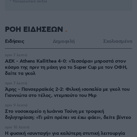
* Υποχρεωτικά πεδία
ΡΟΗ ΕΙΔΗΣΕΩΝ
Ειδήσεις
Δημοφιλή
Σχολιασμένα
πριν 7 λεπτά
ΑΕΚ - Athens Kallithea 4-0: «Τεσσάρα» μπροστά στον
κόσμο της πριν τη μάχη για το Super Cup με τον ΟΦΗ,
δείτε τα γκολ
πριν 7 λεπτά
Άρης - Πανσερραϊκός 2-2: Φιλική ισοπαλία με γκολ του
Γιαννιώτα στο τέλος, ντεμπούτο του Μιρ
πριν 9 λεπτά
Στο νοσοκομείο η Ιωάννα Τούνη με τροφική
δηλητηρίαση: «Τι μάτι πρέπει να έχω φάει», δείτε βίντεο
πριν 10 λεπτά
Η φυσική «συνταγή» για καλύτερη στυτική λειτουργία