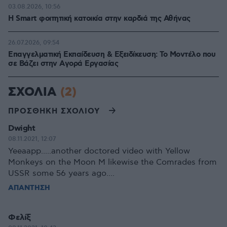
03.08.2026, 10:56
Η Smart φοιτητική κατοικία στην καρδιά της Αθήνας
26.07.2026, 09:54
Επαγγελματική Εκπαίδευση & Εξειδίκευση: Το Mοντέλο που
σε Bάζει στην Aγορά Eργασίας
ΣΧΟΛΙΑ
(2)
ΠΡΟΣΘΗΚΗ ΣΧΟΛΙΟΥ
Dwight
08.11.2021, 12:07
Yeeaapp.....another doctored video with Yellow
Monkeys on the Moon M likewise the Comrades from
USSR some 56 years ago....
ΑΠΑΝΤΗΣΗ
Φελίξ