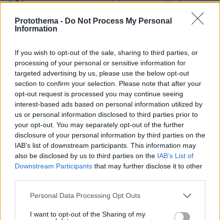
Ειδήσεις
Δημοφιλή
Σχολιασμένα
Protothema -
Do Not Process My Personal
πριν 4 λεπτά
Information
Tα κυριακάτικα πρωινά, γίνονται καλύτερα με efood
market και Πρώτο Θέμα!
If you wish to opt-out of the sale, sharing to third parties, or
πριν 5 λεπτά
processing of your personal or sensitive information for
Νέοι ρωσικοί βομβαρδισμοί στο Κίεβο: Τρεις νεκροί,
targeted advertising by us, please use the below opt-out
μεταξύ των οποίων ένα παιδί
section to confirm your selection. Please note that after your
opt-out request is processed you may continue seeing
ΑΘΑΝΑΣΙΟΣ ΠΑΙΔΗΣ
interest-based ads based on personal information utilized by
πριν 11 λεπτά
us or personal information disclosed to third parties prior to
Ο κλιματικός πληθωρισμός διαλύει την οικονομία
your opt-out. You may separately opt-out of the further
ΔΗΜΟΣΘΕΝΗΣ ΑΝΑΓΝΩΣΤΟΠΟΥΛΟΣ
disclosure of your personal information by third parties on the
πριν 13 λεπτά
IAB’s list of downstream participants. This information may
H Τεχνητή Νοημοσύνη και οι μάχες της Ευρώπης
also be disclosed by us to third parties on the
IAB’s List of
Downstream Participants
that may further disclose it to other
πριν 17 λεπτά
third parties.
Ειδικό Χωροταξικό για τον Τουρισμό: Οι νέοι κανόνες
για επενδύσεις, νησιά και προορισμούς υπό πίεση
Please note that this website/app uses one or more Google
Personal Data Processing Opt Outs
πριν 27 λεπτά
services and may gather and store information including but
Τα κεφτεδάκια της νηστείας: 20 συνταγές για τον πιο
not limited to your visit or usage behaviour. You may click to
I want to opt-out of the Sharing of my