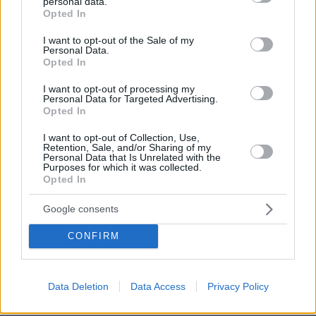
personal data.
λαχταριστό μεζέ
grant or deny consent to Google and its third-party tags to
Opted In
use your data for below specified purposes in below Google
πριν μία ώρα
consent section.
Ο Ζελένσκι ευχαριστεί τη Γερουσία των ΗΠΑ για τις
I want to opt-out of the Sale of my
Personal Data.
νέες κυρώσεις κατά της Ρωσίας
Opted In
πριν μία ώρα
I want to opt-out of processing my
Ζεσταίνονται τα κατοικίδια πτηνά; Δείτε πώς θα τα
Personal Data for Targeted Advertising.
κρατήσετε δροσερά
Opted In
08.08.2026, 07:11
I want to opt-out of Collection, Use,
«Η αεροπορική ισχύς έχει όρια»: Ο κορυφαίος
Retention, Sale, and/or Sharing of my
στρατηγός του Τραμπ «ψάχνει έξοδο» από τον πόλεμο
Personal Data that Is Unrelated with the
Purposes for which it was collected.
με το Ιράν, λέει το CNN
Opted In
08.08.2026, 07:00
Χοληστερόλη: Πέντε κινήσεις ματ για να την ρίξετε
Google consents
χαμηλά
CONFIRM
ΔΕΙΤΕ ΟΛΕΣ ΤΙΣ ΕΙΔΗΣΕΙΣ
Data Deletion
Data Access
Privacy Policy