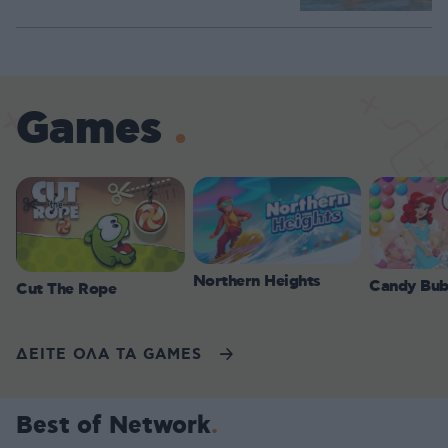
Games
Northern Heights
Candy Bub
Cut The Rope
ΔΕΙΤΕ ΟΛΑ ΤΑ GAMES
Best of Network