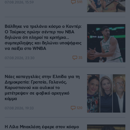
591
07.08.2026, 15:59
Βάλθηκε να τρελάνει κόσμο ο Καντέρ:
Ο Τούρκος πρώην σέντερ του NBA
δηλώνει ότι πληροί τα κριτήρια...
συμπερίληψης και δηλώνει υποψήφιος
να παίξει στο WNBA
35
07.08.2026, 23:30
Νέες καταγγελίες στην Ελπίδα για τη
Δημοκρατία: Γρατσία, Γαλανός,
Καρυστιανού και αυλικοί το
μετέτρεψαν σε φοβικό αρχηγικό
κόμμα
120
07.08.2026, 19:33
Η Λίλα Μπακλέση έφερε στον κόσμο