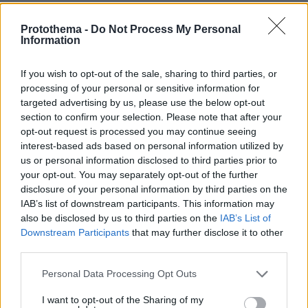
ανακοίνωσε την Παρασκευή ο πρωθυπουργός
της χώρας, Αλεξάντερ Ντε Κρόο, η πόλη του
Protothema -
Do Not Process My Personal
Information
Ναμούρ αποφάσισε να ακυρώσει τη γιορτή με
πυροτεχνήματα που είχε προγραμματιστεί για
If you wish to opt-out of the sale, sharing to third parties, or
τις 20 Ιουλίου για την εθνική γιορτή της 21ης
processing of your personal or sensitive information for
Ιουλίου.
targeted advertising by us, please use the below opt-out
section to confirm your selection. Please note that after your
opt-out request is processed you may continue seeing
Στην πρωτεύουσα της Βαλλονίας, οι σημαίες
interest-based ads based on personal information utilized by
θα κυματίζουν μεσίστιες. Ο Δήμος των
us or personal information disclosed to third parties prior to
Βρυξελλών έχει ανακοινώσει ότι θα ακυρώσει
your opt-out. You may separately opt-out of the further
disclosure of your personal information by third parties on the
τις εκδηλώσεις που είχαν προγραμματιστεί για
IAB’s list of downstream participants. This information may
την εθνική γιορτή του Βελγίου.
also be disclosed by us to third parties on the
IAB’s List of
Downstream Participants
that may further disclose it to other
Σε επιφυλακή στην Ολλανδία
third parties.
Please note that this website/app uses one or more Google
Personal Data Processing Opt Outs
Σε κατάσταση υψηλής επιφυλακής παρέμεναν
services and may gather and store information including but
σήμερα οι υπηρεσίες εκτάκτων αναγκών στην
not limited to your visit or usage behaviour. You may click to
I want to opt-out of the Sharing of my