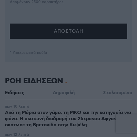
Απομένουν
2500
χαρακτήρες
* Υποχρεωτικά πεδία
ΡΟΗ ΕΙΔΗΣΕΩΝ
Ειδήσεις
Δημοφιλή
Σχολιασμένα
πριν 10 λεπτά
Από τη Μόρια στον γάμο, τη ΜΚΟ και την κατηγορία για
φόνο: Η σκοτεινή διαδρομή του 26χρονου Αφγανού που
σκότωσε τη Βρετανίδα στην Κυψέλη
πριν 12 λεπτά