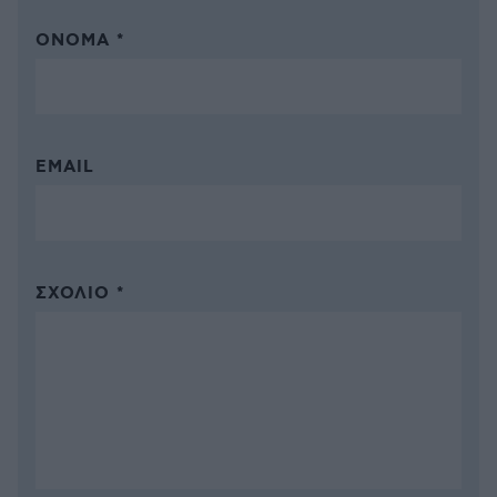
ΌΝΟΜΑ *
EMAIL
ΣΧΌΛΙΟ *