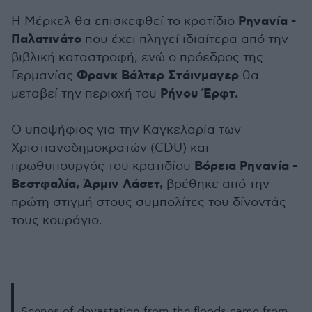
Ρηνανία -
Η Μέρκελ θα επισκεφθεί το κρατίδιο
Παλατινάτο
που έχει πληγεί ιδιαίτερα από την
βιβλική καταστροφή, ενώ ο πρόεδρος της
Φρανκ Βάλτερ Στάινμαγερ
Γερμανίας
θα
Ρήνου Έρφτ.
μεταβεί την περιοχή του
Ο υποψήφιος για την Καγκελαρία των
Χριστιανοδημοκρατών (CDU) και
Βόρεια Ρηνανία -
πρωθυπουργός του κρατιδίου
Βεστφαλία, Άρμιν Λάσετ,
βρέθηκε από την
πρώτη στιγμή στους συμπολίτες του δίνοντάς
τους κουράγιο.
Scenes of devastation from the floods came from