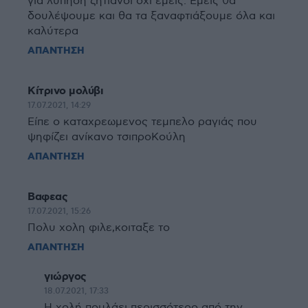
για λύπηση ζητιάνοι όχι εμείς. Εμείς θα
δουλέψουμε και θα τα ξαναφτιάξουμε όλα και
καλύτερα
ΑΠΑΝΤΗΣΗ
Κίτρινο μολύβι
17.07.2021, 14:29
Είπε ο καταχρεωμενος τεμπελο ραγιάς που
ψηφίζει ανίκανο τσιπροΚούλη
ΑΠΑΝΤΗΣΗ
Βαφεας
17.07.2021, 15:26
Πολυ χολη φιλε,κοιταξε το
ΑΠΑΝΤΗΣΗ
γιώργος
18.07.2021, 17:33
Η χολή πουλάει περισσότερο από την