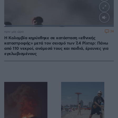
Loaded
:
100.00%
34
πριν μία ώρα
Η Κολομβία κηρύχθηκε σε κατάσταση «εθνικής
καταστροφής» μετά τον σεισμό των 7,4 Ρίχτερ: Πάνω
από 110 νεκροί, ανάμεσά τους και παιδιά, έρευνες για
εγκλωβισμένους