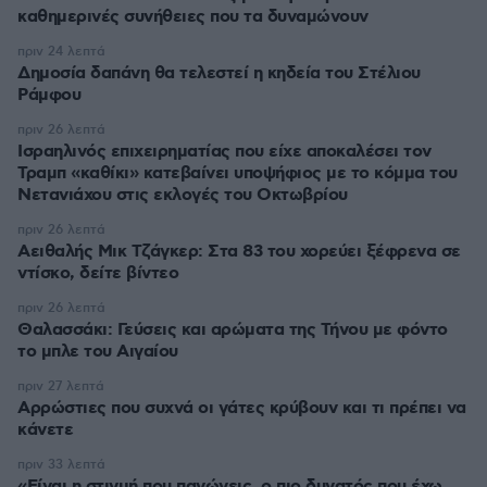
καθημερινές συνήθειες που τα δυναμώνουν
πριν 24 λεπτά
Δημοσία δαπάνη θα τελεστεί η κηδεία του Στέλιου
Ράμφου
πριν 26 λεπτά
Ισραηλινός επιχειρηματίας που είχε αποκαλέσει τον
Τραμπ «καθίκι» κατεβαίνει υποψήφιος με το κόμμα του
Νετανιάχου στις εκλογές του Οκτωβρίου
πριν 26 λεπτά
Αειθαλής Μικ Τζάγκερ: Στα 83 του χορεύει ξέφρενα σε
ντίσκο, δείτε βίντεο
πριν 26 λεπτά
Θαλασσάκι: Γεύσεις και αρώματα της Τήνου με φόντο
το μπλε του Αιγαίου
πριν 27 λεπτά
Αρρώστιες που συχνά οι γάτες κρύβουν και τι πρέπει να
κάνετε
πριν 33 λεπτά
«Είναι η στιγμή που παγώνεις, ο πιο δυνατός που έχω