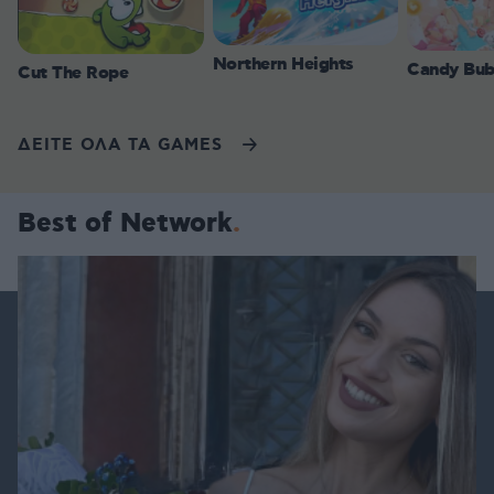
Northern Heights
Candy Bub
Cut The Rope
ΔΕΙΤΕ ΟΛΑ ΤΑ GAMES
Best of Network