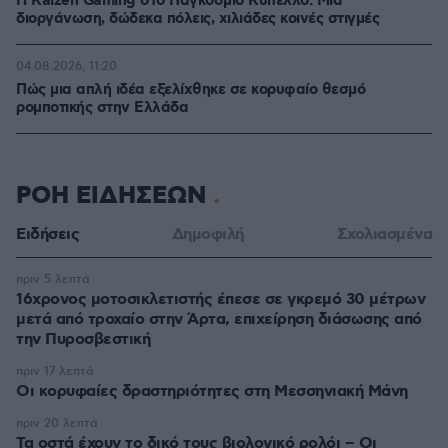
H Kaizen Gaming στο Παγκόσμιο Kύπελλο: Μία
διοργάνωση, δώδεκα πόλεις, χιλιάδες κοινές στιγμές
04.08.2026, 11:20
Πώς μια απλή ιδέα εξελίχθηκε σε κορυφαίο θεσμό
ρομποτικής στην Ελλάδα
ΡΟΗ ΕΙΔΗΣΕΩΝ
Ειδήσεις
Δημοφιλή
Σχολιασμένα
πριν 5 λεπτά
16χρονος μοτοσικλετιστής έπεσε σε γκρεμό 30 μέτρων
μετά από τροχαίο στην Άρτα, επιχείρηση διάσωσης από
την Πυροσβεστική
πριν 17 λεπτά
Οι κορυφαίες δραστηριότητες στη Μεσσηνιακή Μάνη
πριν 20 λεπτά
Τα οστά έχουν το δικό τους βιολογικό ρολόι – Οι