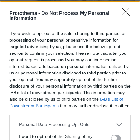
Protothema -
Do Not Process My Personal
Information
If you wish to opt-out of the sale, sharing to third parties, or
processing of your personal or sensitive information for
targeted advertising by us, please use the below opt-out
section to confirm your selection. Please note that after your
opt-out request is processed you may continue seeing
interest-based ads based on personal information utilized by
us or personal information disclosed to third parties prior to
your opt-out. You may separately opt-out of the further
disclosure of your personal information by third parties on the
IAB’s list of downstream participants. This information may
also be disclosed by us to third parties on the
IAB’s List of
Downstream Participants
that may further disclose it to other
third parties.
Please note that this website/app uses one or more Google
Personal Data Processing Opt Outs
10.08.2026, 14:19
services and may gather and store information including but
Κόμμα Καρυστιανού: Γιατί χάνεται μέσα σε δύο
not limited to your visit or usage behaviour. You may click to
I want to opt-out of the Sharing of my