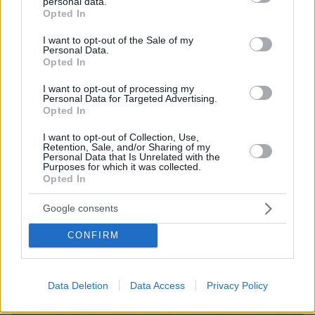
μήνες η «Ελπίδα» της προέδρου Μαρίας
personal data.
grant or deny consent to Google and its third-party tags to
Opted In
use your data for below specified purposes in below Google
consent section.
I want to opt-out of the Sale of my
Personal Data.
Opted In
I want to opt-out of processing my
Personal Data for Targeted Advertising.
Opted In
I want to opt-out of Collection, Use,
Retention, Sale, and/or Sharing of my
Personal Data that Is Unrelated with the
Purposes for which it was collected.
Opted In
Google consents
CONFIRM
Data Deletion
Data Access
Privacy Policy