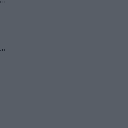
τι
να