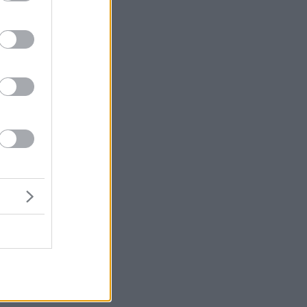
α
ής
ε,