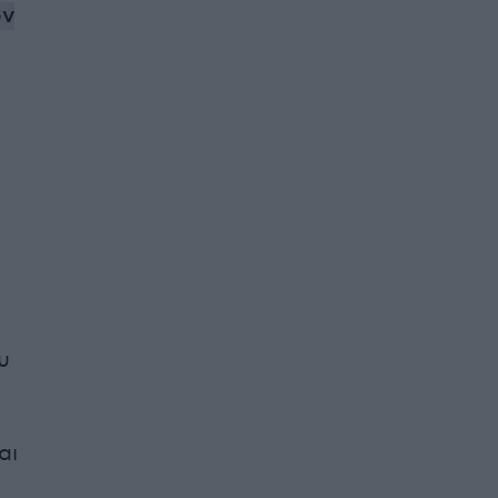
ον
υ
αι