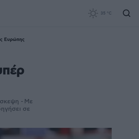
35
°C
ης Ευρώπης
υπέρ
άσκεψη - Με
ηγήσει σε