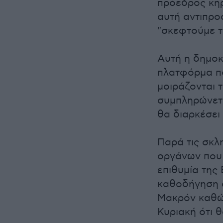
πρόεδρος κήρ
αυτή αντιπρο
"σκεφτούμε τ
Αυτή η δημοκ
πλατφόρμα πο
μοιράζονται 
συμπληρώνετα
θα διαρκέσει 
Παρά τις σκλ
οργάνων που 
επιθυμία της 
καθοδήγηση α
Μακρόν καθώς
Κυριακή ότι 