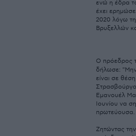
ενώ η έδρα 
έχει ερημώσε
2020 λόγω τη
Βρυξελλών κα
Ο πρόεδρος 
δήλωσε: "Mην
είναι σε θέσ
Στρασβούργο"
Εμανουέλ Μακ
Ιουνίου να σ
πρωτεύουσα.
Ζητώντας την