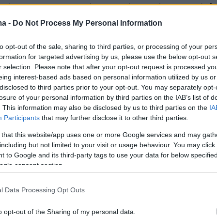
ότητα και την ταχύτητα", είπε από το ημικύκλ
υ Ευρωπαϊκού Κοινοβουλίου στο Στρασβούργο
ma -
Do Not Process My Personal Information
αμορφώθηκε για την περίσταση σε ένα είδος
to opt-out of the sale, sharing to third parties, or processing of your per
πλατό.
formation for targeted advertising by us, please use the below opt-out s
r selection. Please note that after your opt-out request is processed y
eing interest-based ads based on personal information utilized by us or
disclosed to third parties prior to your opt-out. You may separately opt-
inaugural event of Conference on the Future of
losure of your personal information by third parties on the IAB’s list of

. This information may also be disclosed by us to third parties on the
IA
Participants
that may further disclose it to other third parties.
e from the European Parliament in Strasbourg on
 that this website/app uses one or more Google services and may gath
y
.
including but not limited to your visit or usage behaviour. You may click 
 to Google and its third-party tags to use your data for below specifi
by
@EmmanuelMacron
,
@EP_President
,
ogle consent section.
ostapm
,
@vonderleyen
and more.
#TheFutureIsYours
co/AnqnCQG3tL
l Data Processing Opt Outs
o opt-out of the Sharing of my personal data.
n Commission 🇪🇺 (@EU_Commission)
May 9,