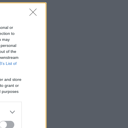
ιο
,
sonal or
ection to
ou may
 personal
out of the
 downstream
B’s List of
er and store
to grant or
ed purposes