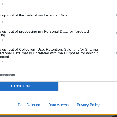
ταστάσεις», αναφέρεται χαρακτηριστικά στο κείμεν
In
o opt-out of the Sale of my Personal Data.
ρκική κυβέρνηση εξέδωσε ανακοίνωση στην οποία
In
θεωρεί την παρέμβαση των ναυτικών
«απειλή
ος»
στην δε απάντησή της μεταξύ άλλων σημειώνει:
to opt-out of processing my Personal Data for Targeted
ing.
τα όριά σας».
In
o opt-out of Collection, Use, Retention, Sale, and/or Sharing
ersonal Data that Is Unrelated with the Purposes for which it
lected.
protothema.gr στο Google News
ο
και μάθετε πρώτοι όλες
In
consents
Ειδήσεις
ελευταίες
από την Ελλάδα και τον Κόσμο, τη στιγ
Protothema.gr
 στο
CONFIRM
Α
ΠΡΟΣΘΗΚΗ ΣΧΟΛΙΟΥ
(8)
Data Deletion
Data Access
Privacy Policy