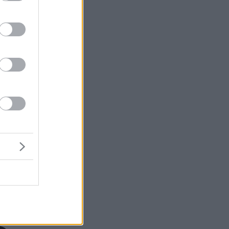
ο.
μή