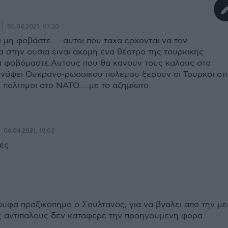
05.04.2021, 07:30
ι μη φοβάστε......αυτοι που ταχα ερχονται να τον
 στην ουσια ειναι ακομη ενα θέατρο της τουρκικης
να φοβόμαστε.Αυτους που θα κανουν τους καλους στα
..ενόψει Ουκρανο-ρωσσικου πολεμου ξερουν οι Τουρκοι οτι
 πολιτιμοι στο ΝΑΤΟ.....με το αζημίωτο.
04.04.2021, 19:03
ες
μουφα πραξικοπημα ο Σουλτανος, για να βγαλει απο την μ
ς αντιπαλους δεν καταφερε την προηγουμενη φορα.