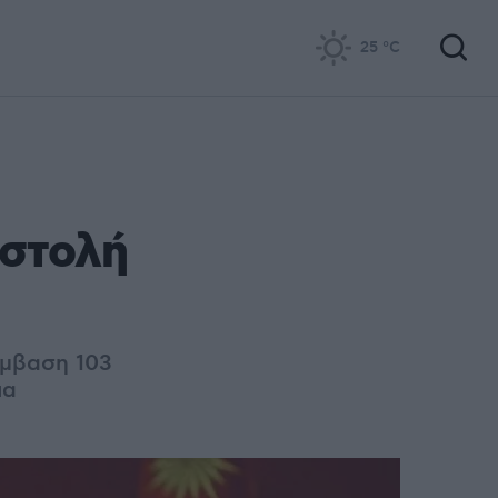
25
°C
ιστολή
έμβαση 103
ια