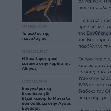
Δυνάμεων. Ήδη
πίσω από όλα 
Η επιστολή τω
προσφάτως τοπ
27.07.2026, 06:00
της
Συνθήκης 
Το μέλλον της
τεχνολογίας
του Βοσπόρου 
παράλληλα την
03.08.2026, 10:56
Η Smart φοιτητική
Οι όροι της σ
κατοικία στην καρδιά της
κυρίως όσον α
Αθήνας
Ένωσης από τα
1936 στην ελβε
26.07.2026, 09:54
1936 και κατα
Επαγγελματική
διάδοχο τον ΟΗ
Εκπαίδευση &
μέχρι σήμερα, 
Εξειδίκευση: Το Mοντέλο
που σε Bάζει στην Aγορά
Eργασίας
Όμως, μέσω
τ