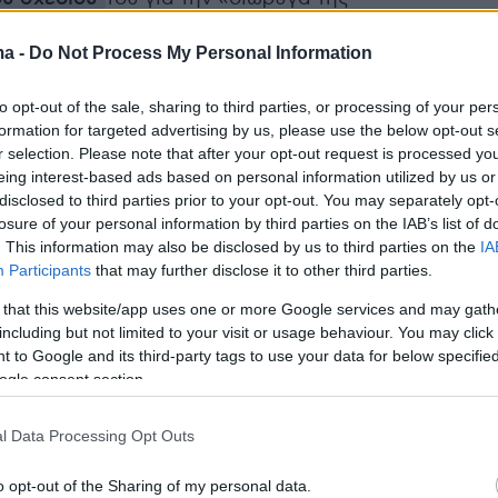
ολης», ο Ερντογάν
θέλει να αλλάξει
την συνθήκη ,
ma -
Do Not Process My Personal Information
 έχει έσοδα η χώρα του από την διέλευση των
 από τις πλέον εμπορικές θαλάσσιες διαδρομές.
to opt-out of the sale, sharing to third parties, or processing of your per
formation for targeted advertising by us, please use the below opt-out s
παρέμβαση των 103 αποστράτων ναυάρχων - που
r selection. Please note that after your opt-out request is processed y
ιδιαίτερα ασυνήθιστη λόγω των συνθηκών που
eing interest-based ads based on personal information utilized by us or
ην Τουρκία μετά από το αποτυχημένο πραξικόπημα
disclosed to third parties prior to your opt-out. You may separately opt-
losure of your personal information by third parties on the IAB’s list of
οσιοποιήθηκε τα ξημερώματα της Κυριακής.
. This information may also be disclosed by us to third parties on the
IA
Participants
that may further disclose it to other third parties.
3» επισημαίνουν τη σημασία της Συνθήκης του
 that this website/app uses one or more Google services and may gath
οντας ότι πρέπει να αποφευχθούν ενέργειες αλλαγ
including but not limited to your visit or usage behaviour. You may click 
 to Google and its third-party tags to use your data for below specifi
ogle consent section.
στα κάποιες διατυπώσεις που από την Αγκυρα
ς «απειλητικές».
l Data Processing Opt Outs
μοκρατία μπορεί να αντιμετωπίσει δύσκολες και
o opt-out of the Sharing of my personal data.