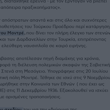
, διατάχθηκε έρευνα - με τον Ερντογάν να βλέπει
«απόπειρα πραξικοπήματος».
ν απόστρατων απαντά και στις όλο και συχνότερες
οθετήσεις του Τούρκου Προέδρου περί κατάργηση
του Μοντρέ
,
που δίνει τον πλήρη έλεγχο των στενώ
και των Δαρδανελίων στην Τουρκία, επιτρέποντας
 ελεύθερη ναυσιπλοΐα σε καιρό ειρήνης.
ύμβασης αποτέλεσαν πηγή διαμάχης για χρόνια,
φορά τη διέλευση πολεμικών σκαφών της Σοβιετικ
 Στενά στη Μεσόγειο. Υπογράφηκε στις 20 Ιουλίου
τική πόλη Μοντρέ. Τέθηκε σε ισχύ στις 9 Νοεμβρίο
χωρήθηκε στην Κοινωνία των Εθνών ( που έχει ως
Ε) στις 11 Δεκεμβρίου 1936. Eξακολουθεί να ισχύει
με ορισμένες τροποποιήσεις.
ου σχεδίου
του για την «διώρυγα της