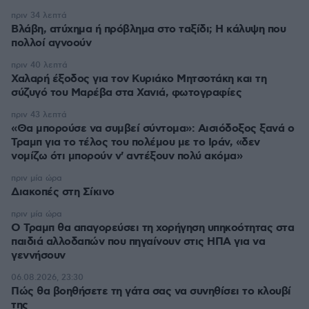
πριν 34 λεπτά
Βλάβη, ατύχημα ή πρόβλημα στο ταξίδι; Η κάλυψη που
πολλοί αγνοούν
πριν 40 λεπτά
Χαλαρή έξοδος για τον Κυριάκο Μητσοτάκη και τη
σύζυγό του Μαρέβα στα Χανιά, φωτογραφίες
πριν 43 λεπτά
«Θα μπορούσε να συμβεί σύντομα»: Αισιόδοξος ξανά ο
Τραμπ για το τέλος του πολέμου με το Ιράν, «δεν
νομίζω ότι μπορούν ν' αντέξουν πολύ ακόμα»
πριν μία ώρα
Διακοπές στη Σίκινο
πριν μία ώρα
Ο Τραμπ θα απαγορεύσει τη χορήγηση υπηκοότητας στα
παιδιά αλλοδαπών που πηγαίνουν στις ΗΠΑ για να
γεννήσουν
06.08.2026, 23:30
Πώς θα βοηθήσετε τη γάτα σας να συνηθίσει το κλουβί
της