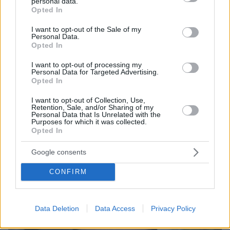
personal data.
grant or deny consent to Google and its third-party tags to
Opted In
use your data for below specified purposes in below Google
consent section.
I want to opt-out of the Sale of my
Personal Data.
Opted In
I want to opt-out of processing my
Personal Data for Targeted Advertising.
Opted In
I want to opt-out of Collection, Use,
Retention, Sale, and/or Sharing of my
Personal Data that Is Unrelated with the
06.08.2026, 21:23
Purposes for which it was collected.
Opted In
Πώς έγινε η τραγωδία με την νεκρή μητέρα στα
Μάλια: Βούτηξε για να βοηθήσει τη φίλη της και
πνίγηκε, τα παιδιά φώναζαν για βοήθεια
Google consents
CONFIRM
Data Deletion
Data Access
Privacy Policy