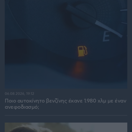
06.08.2026, 19:12
Ποιο αυτοκίνητο βενζίνης έκανε 1.980 χλμ με έναν
ανεφοδιασμό;