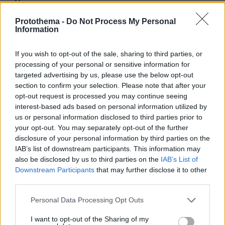
06.08.2026, 23:21
Protothema -
Do Not Process My Personal
Κόπωση της Wall Street μετά τα ρεκόρ εν μέσω
Information
αβεβαιότητας για το Ιράν, το πετρέλαιο και τη Fed
If you wish to opt-out of the sale, sharing to third parties, or
ΔΕΙΤΕ ΟΛΕΣ ΤΙΣ ΕΙΔΗΣΕΙΣ
processing of your personal or sensitive information for
targeted advertising by us, please use the below opt-out
section to confirm your selection. Please note that after your
opt-out request is processed you may continue seeing
ΤΑ ΠΙΟ ΔΗΜΟΦΙΛΗ
interest-based ads based on personal information utilized by
us or personal information disclosed to third parties prior to
your opt-out. You may separately opt-out of the further
disclosure of your personal information by third parties on the
IAB’s list of downstream participants. This information may
also be disclosed by us to third parties on the
IAB’s List of
Downstream Participants
that may further disclose it to other
third parties.
Please note that this website/app uses one or more Google
Personal Data Processing Opt Outs
services and may gather and store information including but
not limited to your visit or usage behaviour. You may click to
I want to opt-out of the Sharing of my