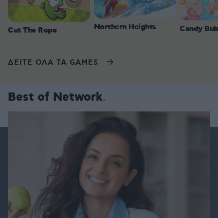
Northern Heights
Candy Bub
Cut The Rope
ΔΕΙΤΕ ΟΛΑ ΤΑ GAMES
Best of Network