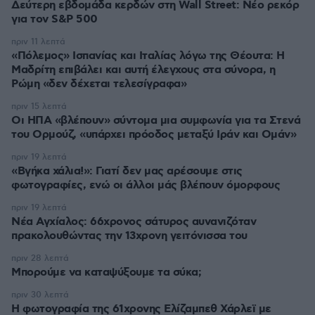
Δεύτερη εβδομάδα κερδών στη Wall Street: Νέο ρεκόρ
για τον S&P 500
πριν 11 λεπτά
«Πόλεμος» Ισπανίας και Ιταλίας λόγω της Θέουτα: Η
Μαδρίτη επιβάλει και αυτή έλεγχους στα σύνορα, η
Ρώμη «δεν δέχεται τελεσίγραφα»
πριν 15 λεπτά
Οι ΗΠΑ «βλέπουν» σύντομα μια συμφωνία για τα Στενά
του Ορμούζ, «υπάρχει πρόοδος μεταξύ Ιράν και Ομάν»
πριν 19 λεπτά
«Βγήκα χάλια!»: Γιατί δεν μας αρέσουμε στις
φωτογραφίες, ενώ οι άλλοι μάς βλέπουν όμορφους
πριν 19 λεπτά
Νέα Αγχίαλος: 66χρονος σάτυρος αυνανιζόταν
πρακολουθώντας την 13χρονη γειτόνισσα του
πριν 28 λεπτά
Μπορούμε να καταψύξουμε τα σύκα;
πριν 30 λεπτά
Η φωτογραφία της 61χρονης Ελίζαμπεθ Χάρλεϊ με