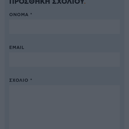
ΠΡΟΣΘΗΚΗ ΣΧΟΛΙΟΥ
ΌΝΟΜΑ *
EMAIL
ΣΧΌΛΙΟ *