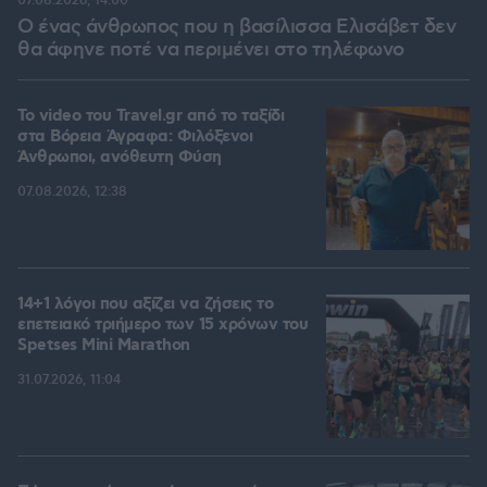
07.08.2026, 14:00
Ο ένας άνθρωπος που η βασίλισσα Ελισάβετ δεν
θα άφηνε ποτέ να περιμένει στο τηλέφωνο
To video του Travel.gr από το ταξίδι
στα Βόρεια Άγραφα: Φιλόξενοι
Άνθρωποι, ανόθευτη Φύση
07.08.2026, 12:38
14+1 λόγοι που αξίζει να ζήσεις το
επετειακό τριήμερο των 15 χρόνων του
Spetses Mini Marathon
31.07.2026, 11:04