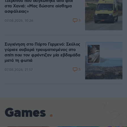
13χρονου που δαγκώθηκε από φίδι
στα Χανιά: «Μας δώσατε αίσθημα
ασφάλειας»
3
07.08.2026, 10:26
Συγκίνηση στο Πόρτο Γερμενό: Σκύλος
γύρισε σοβαρά τραυματισμένος στο
σπίτι που τον φρόντιζαν μία εβδομάδα
μετά τη φωτιά
5
07.08.2026, 21:57
Games