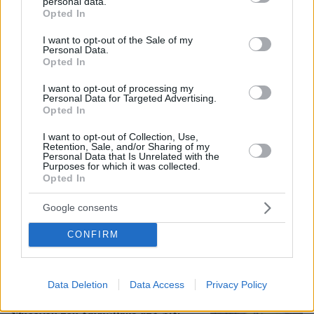
personal data.
120
07.08.2026, 18:54
grant or deny consent to Google and its third-party tags to
Opted In
use your data for below specified purposes in below Google
Loaded
:
100.00%
consent section.
I want to opt-out of the Sale of my
Personal Data.
Φραντσέσκα Τόκα: Η Ιταλίδα «νύφη»
Opted In
της Eurovision ποζάρει με μπικίνι και...
ολόγυμνη στην μπανιέρα της, δείτε
I want to opt-out of processing my
Personal Data for Targeted Advertising.
φωτογραφίες
Opted In
26
07.08.2026, 20:57
I want to opt-out of Collection, Use,
Retention, Sale, and/or Sharing of my
Personal Data that Is Unrelated with the
Purposes for which it was collected.
Opted In
«Άξιζε να θέσουμε σε κίνδυνο μια
οικογένεια λύκων, για να σώσουμε
έναν σκύλο; Όχι» λέει ο ερευνητής
Google consents
μετά τις επικρίσεις για τον θάνατο του
λευκού κουταβιού
CONFIRM
105
07.08.2026, 18:54
Data Deletion
Data Access
Privacy Policy
Το ευχαριστώ του πατέρα του