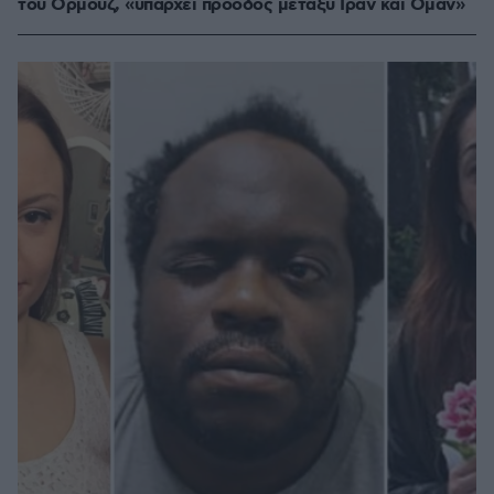
του Ορμούζ, «υπάρχει πρόοδος μεταξύ Ιράν και Ομάν»