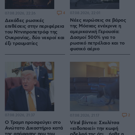
4
07.08.2026, 22:01
07.08.2026, 22:26
Νέες κυρώσεις σε βάρος
Δεκάδες ρωσικές
της Μόσχας ενέκρινε η
επιθέσεις στην περιφέρεια
αμερικανική Γερουσία:
του Ντνιπροπετρόφ της
Δασμοί 500% για το
Ουκρανίας, δύο νεκροί και
ρωσικό πετρέλαιο και το
έξι τραυματίες
φυσικό αέριο
07.08.2026, 21:37
2
07.08.2026, 21:17
Ο Τραμπ προσφεύγει στο
Viral βίντεο: Σκυλίτσα
Ανώτατο Δικαστήριο κατά
«ειδοποιεί» την κωφή
της απόφασης που του
αδελφή της ότι... ήρθε η