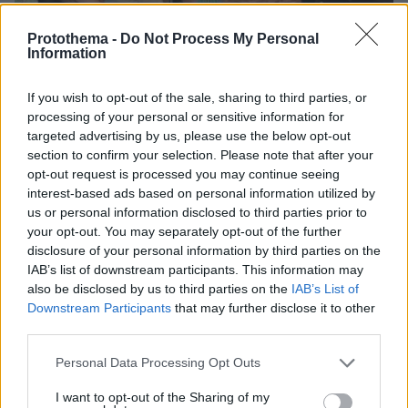
Protothema -
Do Not Process My Personal
Information
07.08.2026, 15:59
Είδος υπό εξαφάνιση οι υπερπολύτεκνοι στην
Ελλάδα που γερνάει: Τα... δύο ταψιά μεσημεριανό,
If you wish to opt-out of the sale, sharing to third parties, or
τα επιδόματα, η καθημερινότητά τους
processing of your personal or sensitive information for
targeted advertising by us, please use the below opt-out
section to confirm your selection. Please note that after your
Νέες καταγγελίες στην Ελπίδα για τη
opt-out request is processed you may continue seeing
Δημοκρατία: Γρατσία, Γαλανός,
interest-based ads based on personal information utilized by
Καρυστιανού και αυλικοί το
us or personal information disclosed to third parties prior to
μετέτρεψαν σε φοβικό αρχηγικό
your opt-out. You may separately opt-out of the further
κόμμα
disclosure of your personal information by third parties on the
IAB’s list of downstream participants. This information may
63
07.08.2026, 19:33
also be disclosed by us to third parties on the
IAB’s List of
Downstream Participants
that may further disclose it to other
third parties.
«Κάτι απέσπασε την προσοχή του
οδηγού»: Πραγματογνώμονας
Please note that this website/app uses one or more Google
επιχειρεί να ρίξει φως στα αίτια του
Personal Data Processing Opt Outs
services and may gather and store information including but
δυστυχήματος στις Σέρρες
not limited to your visit or usage behaviour. You may click to
I want to opt-out of the Sharing of my