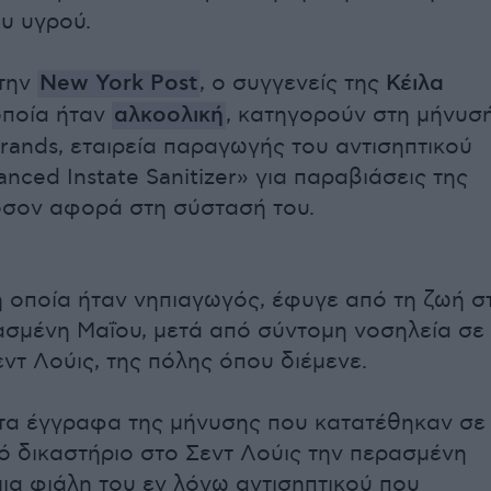
υ υγρού.
την
New York Post
, ο συγγενείς της
Κέιλα
 οποία ήταν
αλκοολική
, κατηγορούν στη μήνυσ
Brands, εταιρεία παραγωγής του αντισηπτικού
nced Instate Sanitizer» για παραβιάσεις της
όσον αφορά στη σύστασή του.
η οποία ήταν νηπιαγωγός, έφυγε από τη ζωή σ
ασμένη Μαΐου, μετά από σύντομη νοσηλεία σε
εντ Λούις, της πόλης όπου διέμενε.
τα έγγραφα της μήνυσης που κατατέθηκαν σε
 δικαστήριο στο Σεντ Λούις την περασμένη
ια φιάλη του εν λόγω αντισηπτικού που