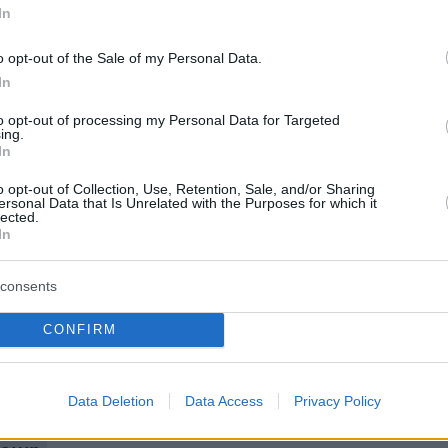
In
αλκοόλη ως υποκατάστατο αλκοόλ.
o opt-out of the Sale of my Personal Data.
κό χεριών Blumen αποσύρθηκε από την αγορά
In
 μετά από ελέγχους διαπιστώθηκε ότι περιείχε
to opt-out of processing my Personal Data for Targeted
δηλητηρίαση από μεθανόλη μπορεί να
ing.
In
αυτία, εμετό, τύφλωση και θάνατο, ειδικά σε
o opt-out of Collection, Use, Retention, Sale, and/or Sharing
κατάποσης της ουσίας.
ersonal Data that Is Unrelated with the Purposes for which it
lected.
In
ερα
consents
CONFIRM
ο ΕΣΥ - 473 ασθενείς εισήχθησαν στα
ης Αττικής μέσα σε 4 μέρες
Data Deletion
Data Access
Privacy Policy
γω της διασποράς στην Αττική - Πάμε για πιο