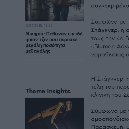
συγκεκριμένο
Σύμφωνα με 
17.06.2015, 18:32
Στάγκνερ
, η
Νιγηρία: Πέθαναν επειδή
τους την 4e 
ήπιαν τζιν που περιείχε
μεγάλη ποσότητα
«Blumen Adva
μεθανόλης
νομοθεσίας 
Η Στάγκνερ, 
τέλη του περ
Thema Insights
κλινική του Σ
Σύμφωνα με 
ομοσπονδιακό
Παρασκευή, μ