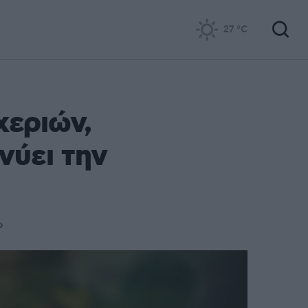
27
°C
χεριών,
νύει την
»