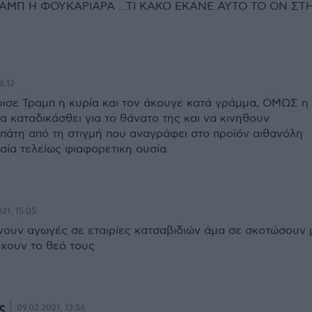
ΑΜΠ Η ΦΟΥΚΑΡΙΑΡΑ ...ΤΙ ΚΑΚΟ ΕΚΑΝΕ ΑΥΤΟ ΤΟ ΟΝ ΣΤ
6:12
φισε Τραμπ η κυρία και τον άκουγε κατά γράμμα, ΟΜΩΣ η
να καταδικάσθει για το θάνατο της και να κινηθουν
απάτη από τη στιγμή που αναγράφει στο προϊόν αιθανόλη
σία τελείως φιαφορετικη ουσία.
21, 15:05
νουν αγωγές σε εταιρίες κατσαβιδιών άμα σε σκοτώσουν 
 έχουν το θεό τους
ς
09.02.2021, 13:56