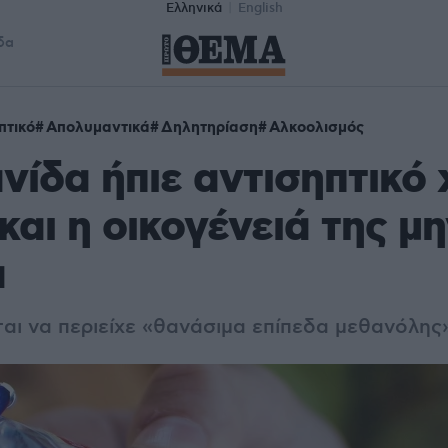
Ελληνικά
English
δα
πτικό
Απολυμαντικά
Δηλητηρίαση
Αλκοολισμός
νίδα ήπιε αντισηπτικό 
και η οικογένειά της μη
α
ται να περιείχε «θανάσιμα επίπεδα μεθανόλης