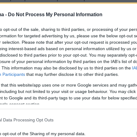
ε σχέση με ευρήματα της νεκροψίας
ότι περιείχε
«θανάσιμα επίπεδα μεθανόλης»
,
ma -
Do Not Process My Personal Information
οπικά ΜΜΕ που επικαλείται η εφημερίδα.
to opt-out of the sale, sharing to third parties, or processing of your per
ωνα πάντα με τα δικαστικά έγγραφα, το
formation for targeted advertising by us, please use the below opt-out s
τικό που αναγραφόταν στην ετικέτα του
r selection. Please note that after your opt-out request is processed y
eing interest-based ads based on personal information utilized by us or
αν αιθανόλη, μια ουσία που χρησιμοποιείται σε
disclosed to third parties prior to your opt-out. You may separately opt-
ποτά.
losure of your personal information by third parties on the IAB’s list of
. This information may also be disclosed by us to third parties on the
IA
Participants
that may further disclose it to other third parties.
δεν αναφερόταν στην ετικέτα του Blumen
tant Hand Sanitizer»
, αναφέρει η μήνυση της
 that this website/app uses one or more Google services and may gath
including but not limited to your visit or usage behaviour. You may click 
 που ζητάει αποζημίωση
75.000 δολαρίων
για τ
 to Google and its third-party tags to use your data for below specifi
2χρονης από την εταιρεία παραγωγής του αλλ
ogle consent section.
ατάστημα Sam's Club απ' όπου η άτυχη γυναίκα
οϊόν. Το σκεπτικό πίσω από τη μήνυση είναι ό
l Data Processing Opt Outs
 Brands
έπρεπε να γνωρίζει για το μακρύ
o opt-out of the Sharing of my personal data.
ρώπων που καταναλώνουν αντισηπτικό χεριών