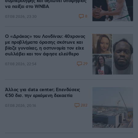
συμπερίληψης και δηλώνει υποψήφιος
να παίξει στο WNBA
8
07.08.2026, 23:30
Ο «Δράκος» του Λονδίνου: 40χρονος
με προβλήματα όρασης σκότωνε και
βίαζε γυναίκες, η αστυνομία τον είχε
συλλάβει και τον άφησε ελεύθερο
29
07.08.2026, 22:54
Άλλος για data center; Επενδύσεις
€50 δισ. την ερχόμενη δεκαετία
282
07.08.2026, 20:16