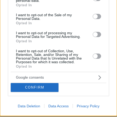
personal data.
grant or deny consent to Google and its third-party tags to
Ειδήσεις
Δημοφιλή
Σχολιασμένα
Opted In
use your data for below specified purposes in below Google
consent section.
I want to opt-out of the Sale of my
πριν 9 λεπτά
Personal Data.
Ιδέες για πρωινό έτοιμο από το βράδυ: Εύκολες και
Opted In
θρεπτικές επιλογές για κάθε μέρα
I want to opt-out of processing my
πριν 19 λεπτά
Personal Data for Targeted Advertising.
Ρωσικό πλήγμα προκάλεσε ζημιές σε γήπεδο στην
Opted In
Οδησσό μία ημέρα πριν από αγώνα πρωταθλήματος,
δείτε βίντεο
I want to opt-out of Collection, Use,
Retention, Sale, and/or Sharing of my
Personal Data that Is Unrelated with the
πριν 39 λεπτά
Purposes for which it was collected.
Είδατε σαμιαμίδι στο σπίτι σας; Γιατί δεν πρέπει να το
Opted In
σκοτώσετε
Google consents
πριν 40 λεπτά
Αποκαλύφθηκε η αιτία θανάτου του 29χρονου πρώην
NBAer Μπράντον Κλαρκ
CONFIRM
πριν μία ώρα
Πώς εξαργυρώνεται το ιδιωτικό πρόγραμμα σύνταξης –
Data Deletion
Data Access
Privacy Policy
Όλες οι επιλογές
πριν μία ώρα