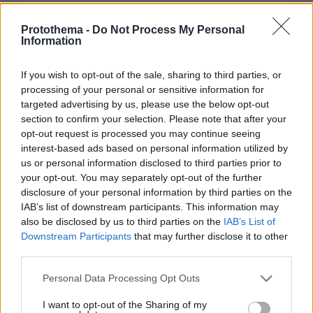
Protothema -
Do Not Process My Personal
Information
If you wish to opt-out of the sale, sharing to third parties, or
processing of your personal or sensitive information for
targeted advertising by us, please use the below opt-out
Απομένουν
2500
χαρακτήρες
section to confirm your selection. Please note that after your
opt-out request is processed you may continue seeing
interest-based ads based on personal information utilized by
us or personal information disclosed to third parties prior to
your opt-out. You may separately opt-out of the further
disclosure of your personal information by third parties on the
IAB’s list of downstream participants. This information may
also be disclosed by us to third parties on the
IAB’s List of
* Υποχρεωτικά πεδία
Downstream Participants
that may further disclose it to other
third parties.
Please note that this website/app uses one or more Google
Personal Data Processing Opt Outs
services and may gather and store information including but
ΡΟΗ ΕΙΔΗΣΕΩΝ
not limited to your visit or usage behaviour. You may click to
I want to opt-out of the Sharing of my