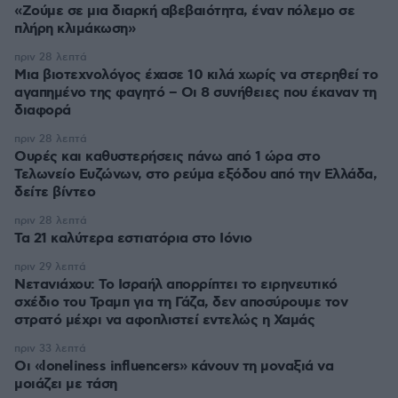
«Ζούμε σε μια διαρκή αβεβαιότητα, έναν πόλεμο σε
πλήρη κλιμάκωση»
πριν 28 λεπτά
Μια βιοτεχνολόγος έχασε 10 κιλά χωρίς να στερηθεί το
αγαπημένο της φαγητό – Οι 8 συνήθειες που έκαναν τη
διαφορά
πριν 28 λεπτά
Ουρές και καθυστερήσεις πάνω από 1 ώρα στο
Τελωνείο Ευζώνων, στο ρεύμα εξόδου από την Ελλάδα,
δείτε βίντεο
πριν 28 λεπτά
Τα 21 καλύτερα εστιατόρια στο Ιόνιο
πριν 29 λεπτά
Νετανιάχου: Το Ισραήλ απορρίπτει το ειρηνευτικό
σχέδιο του Τραμπ για τη Γάζα, δεν αποσύρουμε τον
στρατό μέχρι να αφοπλιστεί εντελώς η Χαμάς
πριν 33 λεπτά
Οι «loneliness influencers» κάνουν τη μοναξιά να
μοιάζει με τάση