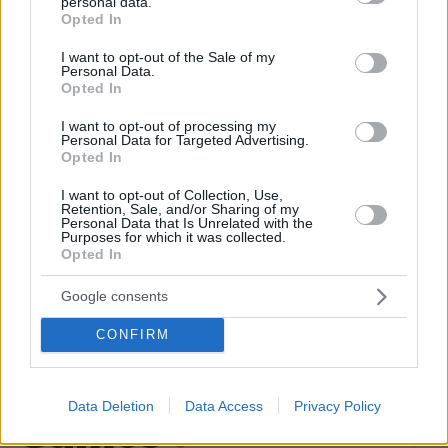
personal data.
grant or deny consent to Google and its third-party tags to
Άλογα χορεύουν πάνω σε σπασμένα
Opted In
use your data for below specified purposes in below Google
μπουκάλια στη Λέσβο - A Promise to
consent section.
Animals: «Όταν η κριτική σε ένα έθιμο
I want to opt-out of the Sale of my
Personal Data.
θεωρείται επίθεση σε έναν τόπο»
Opted In
78
09.08.2026, 11:37
I want to opt-out of processing my
Personal Data for Targeted Advertising.
Opted In
Νεαρός Παλαιστίνιος κλείδωσε
I want to opt-out of Collection, Use,
Retention, Sale, and/or Sharing of my
ανήλικη στο σπίτι του στα Χανιά, την
Personal Data that Is Unrelated with the
έσωσαν οι φωνές της
Purposes for which it was collected.
Opted In
108
09.08.2026, 10:38
Google consents
CONFIRM
Data Deletion
Data Access
Privacy Policy
Games