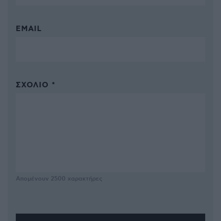
EMAIL
ΣΧΌΛΙΟ *
Απομένουν
2500
χαρακτήρες