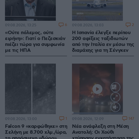
6
2
09.08.2026, 13:25
09.08.2026, 13:03
«Ούτε πόλεμος, ούτε
Η Ισπανία έλεγξε περίπου
ειρήνη»: Γιατί ο Πεζεσκιάν
200 αφίξεις ταξιδιωτών
πιέζει τώρα για συμφωνία
από την Ιταλία εν μέσω της
με τις ΗΠΑ
διαμάχης για τη Σένγκεν
Loaded
:
100.00%
1
147
09.08.2026, 13:00
09.08.2026, 12:09
Falcon 9 «καρφώθηκε» στη
Νέα ανάφλεξη στη Μέση
Σελήνη με 8.700 χλμ./ώρα,
Ανατολή: Οι Χούθι
το απρόσμενο «δώρο»
χτύπησαν εγκατάσταση της