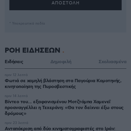
* Υποχρεωτικά πεδία
ΡΟΗ ΕΙΔΗΣΕΩΝ
Ειδήσεις
Δημοφιλή
Σχολιασμένα
πριν 12 λεπτά
Φωτιά σε χαμηλή βλάστηση στα Παγούρια Κομοτηνής,
κινητοποίηση της Πυροσβεστικής
πριν 14 λεπτά
Βίντεο του... εξαφανισμένου Μοτζτάμπα Χαμενεΐ
προαναγγέλλει η Τεχεράνη: «Θα τον δείχνει έξω στους
δρόμους»
πριν 23 λεπτά
Ανταπόκριση από δύο κινηματογραφιστές στο Ιράν: