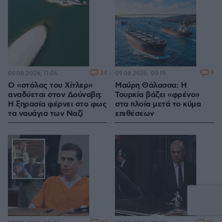
24
9
09.08.2026, 11:06
09.08.2026, 09:19
Ο «στόλος του Χίτλερ»
Μαύρη Θάλασσα: Η
αναδύεται στον Δούναβη:
Τουρκία βάζει «φρένο»
Η ξηρασία φέρνει στο φως
στα πλοία μετά το κύμα
τα ναυάγια των Ναζί
επιθέσεων