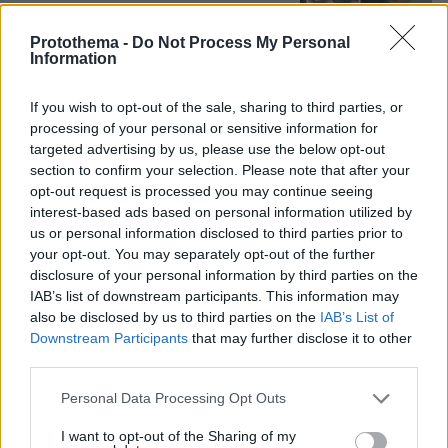
27
09.08.2026, 08:33
Protothema -
Do Not Process My Personal
Information
If you wish to opt-out of the sale, sharing to third parties, or
Ποιοι κρύβονται πίσω από το viral
processing of your personal or sensitive information for
τραγούδι Μου Χρωστάς Έναν
targeted advertising by us, please use the below opt-out
Αύγουστο: «Δεν βασίστηκε στον
section to confirm your selection. Please note that after your
Μητροπάνο», τι απαντάνε για τη
opt-out request is processed you may continue seeing
χρήση AI
interest-based ads based on personal information utilized by
7
09.08.2026, 14:18
us or personal information disclosed to third parties prior to
your opt-out. You may separately opt-out of the further
disclosure of your personal information by third parties on the
Η Βαλέρια Χοψονίδου βάφτισε τον γιο
IAB’s list of downstream participants. This information may
της στη Βουλιαγμένη, δείτε
also be disclosed by us to third parties on the
IAB’s List of
φωτογραφίες
Downstream Participants
that may further disclose it to other
third parties.
11
09.08.2026, 09:44
Please note that this website/app uses one or more Google
Personal Data Processing Opt Outs
services and may gather and store information including but
not limited to your visit or usage behaviour. You may click to
I want to opt-out of the Sharing of my