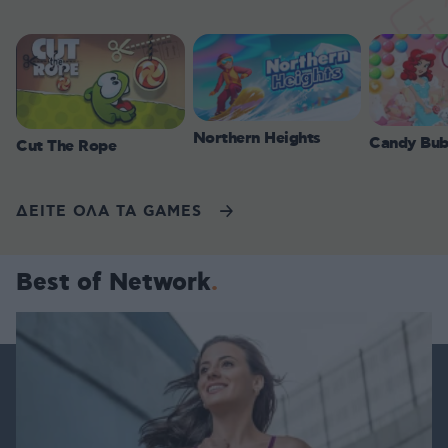
Northern Heights
Candy Bub
Cut The Rope
ΔΕΙΤΕ ΟΛΑ ΤΑ GAMES
Best of Network