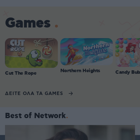
Games
Northern Heights
Candy Bub
Cut The Rope
ΔΕΙΤΕ ΟΛΑ ΤΑ GAMES
Best of Network