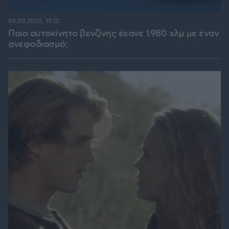
06.08.2026, 19:12
Ποιο αυτοκίνητο βενζίνης έκανε 1.980 χλμ με έναν
ανεφοδιασμό;