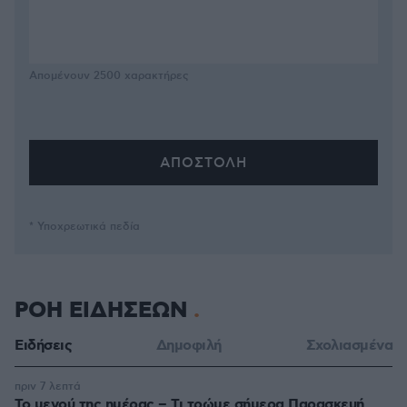
Απομένουν
2500
χαρακτήρες
* Υποχρεωτικά πεδία
ΡΟΗ ΕΙΔΗΣΕΩΝ
Ειδήσεις
Δημοφιλή
Σχολιασμένα
πριν 7 λεπτά
Το μενού της ημέρας – Τι τρώμε σήμερα Παρασκευή