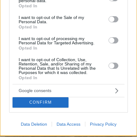
personal data.
grant or deny consent to Google and its third-party tags to
Opted In
use your data for below specified purposes in below Google
consent section.
I want to opt-out of the Sale of my
06.08.2026, 22:24
Personal Data.
Χρίστος Κούγιας: Η προσωπική μου ζωή δεν
Opted In
μπορεί να είναι αντικείμενο φημών ή σεναρίων
που παρουσιάζονται ως πραγματικά γεγονότα
I want to opt-out of processing my
Personal Data for Targeted Advertising.
Opted In
I want to opt-out of Collection, Use,
Retention, Sale, and/or Sharing of my
Personal Data that Is Unrelated with the
Purposes for which it was collected.
Opted In
Google consents
CONFIRM
Data Deletion
Data Access
Privacy Policy