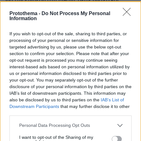
για την επίθεση στη Marfin, δείτε βίντεο και
φωτογραφίες
Protothema -
Do Not Process My Personal
Information
If you wish to opt-out of the sale, sharing to third parties, or
processing of your personal or sensitive information for
targeted advertising by us, please use the below opt-out
section to confirm your selection. Please note that after your
opt-out request is processed you may continue seeing
interest-based ads based on personal information utilized by
us or personal information disclosed to third parties prior to
your opt-out. You may separately opt-out of the further
disclosure of your personal information by third parties on the
IAB’s list of downstream participants. This information may
also be disclosed by us to third parties on the
IAB’s List of
Downstream Participants
that may further disclose it to other
third parties.
Please note that this website/app uses one or more Google
Personal Data Processing Opt Outs
services and may gather and store information including but
not limited to your visit or usage behaviour. You may click to
I want to opt-out of the Sharing of my