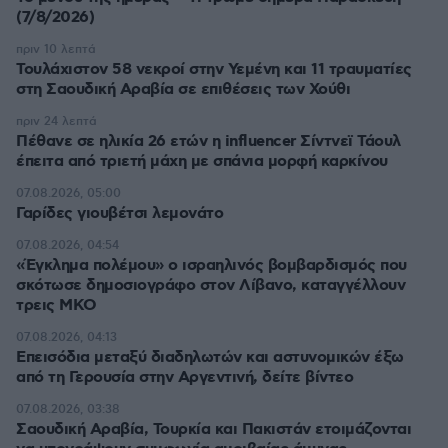
(7/8/2026)
πριν 10 λεπτά
Τουλάχιστον 58 νεκροί στην Υεμένη και 11 τραυματίες
στη Σαουδική Αραβία σε επιθέσεις των Χούθι
πριν 24 λεπτά
Πέθανε σε ηλικία 26 ετών η influencer Σίντνεϊ Τάουλ
έπειτα από τριετή μάχη με σπάνια μορφή καρκίνου
07.08.2026, 05:00
Γαρίδες γιουβέτσι λεμονάτο
07.08.2026, 04:54
«Έγκλημα πολέμου» ο ισραηλινός βομβαρδισμός που
σκότωσε δημοσιογράφο στον Λίβανο, καταγγέλλουν
τρεις ΜΚΟ
07.08.2026, 04:13
Επεισόδια μεταξύ διαδηλωτών και αστυνομικών έξω
από τη Γερουσία στην Αργεντινή, δείτε βίντεο
07.08.2026, 03:38
Σαουδική Αραβία, Τουρκία και Πακιστάν ετοιμάζονται