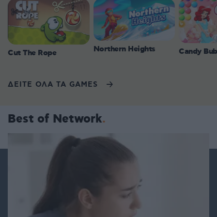
Northern Heights
Candy Bub
Cut The Rope
ΔΕΙΤΕ ΟΛΑ ΤΑ GAMES
Best of Network