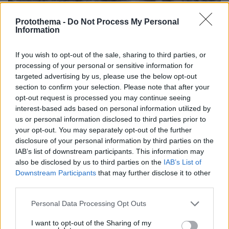
Protothema -
Do Not Process My Personal
Information
If you wish to opt-out of the sale, sharing to third parties, or
processing of your personal or sensitive information for
targeted advertising by us, please use the below opt-out
section to confirm your selection. Please note that after your
opt-out request is processed you may continue seeing
interest-based ads based on personal information utilized by
us or personal information disclosed to third parties prior to
08.08.2026, 18:08
your opt-out. You may separately opt-out of the further
Μυστήριο 3.500 ετών στη Σαντορίνη: Ο 15χρονος
disclosure of your personal information by third parties on the
που δεν πρόλαβε να ξεφύγει από το τσουνάμι
IAB’s list of downstream participants. This information may
μπορεί ν' αλλάξει τη χρονολογία της μεγάλης
also be disclosed by us to third parties on the
IAB’s List of
έκρηξης
Downstream Participants
that may further disclose it to other
third parties.
Please note that this website/app uses one or more Google
Personal Data Processing Opt Outs
services and may gather and store information including but
not limited to your visit or usage behaviour. You may click to
I want to opt-out of the Sharing of my