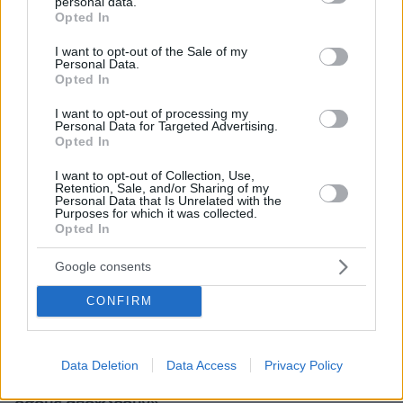
personal data.
grant or deny consent to Google and its third-party tags to
Opted In
use your data for below specified purposes in below Google
consent section.
I want to opt-out of the Sale of my
Personal Data.
Opted In
I want to opt-out of processing my
Personal Data for Targeted Advertising.
Opted In
I want to opt-out of Collection, Use,
Retention, Sale, and/or Sharing of my
Personal Data that Is Unrelated with the
Purposes for which it was collected.
Opted In
Google consents
CONFIRM
08.08.2026, 18:48
Εγκαταλείπει το κόμμα Καρυστιανού και ο
επιχειρηματίας Νίκος Μπρουτζάκης: Καταγγέλλει
Data Deletion
Data Access
Privacy Policy
κλειστή κάστα, «λένε προδότες και πληρωμένους