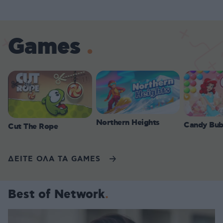
Games
Northern Heights
Candy Bub
Cut The Rope
ΔΕΙΤΕ ΟΛΑ ΤΑ GAMES
Best of Network