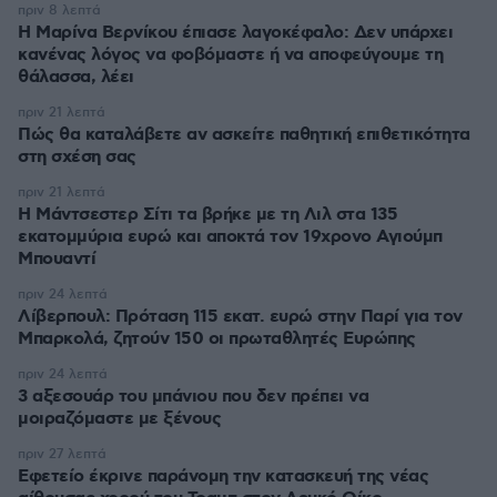
πριν 8 λεπτά
Η Μαρίνα Βερνίκου έπιασε λαγοκέφαλο: Δεν υπάρχει
κανένας λόγος να φοβόμαστε ή να αποφεύγουμε τη
θάλασσα, λέει
πριν 21 λεπτά
Πώς θα καταλάβετε αν ασκείτε παθητική επιθετικότητα
στη σχέση σας
πριν 21 λεπτά
Η Μάντσεστερ Σίτι τα βρήκε με τη Λιλ στα 135
εκατομμύρια ευρώ και αποκτά τον 19χρονο Αγιούμπ
Μπουαντί
πριν 24 λεπτά
Λίβερπουλ: Πρόταση 115 εκατ. ευρώ στην Παρί για τον
Μπαρκολά, ζητούν 150 οι πρωταθλητές Ευρώπης
πριν 24 λεπτά
3 αξεσουάρ του μπάνιου που δεν πρέπει να
μοιραζόμαστε με ξένους
πριν 27 λεπτά
Εφετείο έκρινε παράνομη την κατασκευή της νέας