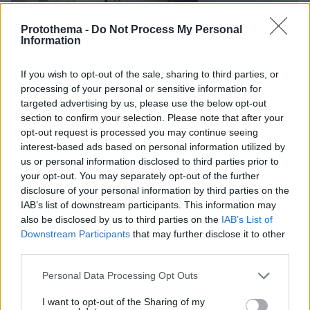
Protothema -
Do Not Process My Personal
Information
If you wish to opt-out of the sale, sharing to third parties, or
processing of your personal or sensitive information for
targeted advertising by us, please use the below opt-out
section to confirm your selection. Please note that after your
opt-out request is processed you may continue seeing
interest-based ads based on personal information utilized by
us or personal information disclosed to third parties prior to
your opt-out. You may separately opt-out of the further
disclosure of your personal information by third parties on the
IAB’s list of downstream participants. This information may
also be disclosed by us to third parties on the
IAB’s List of
Downstream Participants
that may further disclose it to other
third parties.
Please note that this website/app uses one or more Google
Personal Data Processing Opt Outs
services and may gather and store information including but
07.08.2026, 15:59
not limited to your visit or usage behaviour. You may click to
I want to opt-out of the Sharing of my