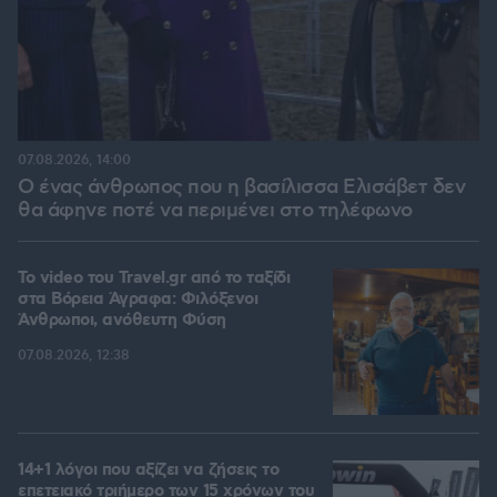
07.08.2026, 14:00
Ο ένας άνθρωπος που η βασίλισσα Ελισάβετ δεν
θα άφηνε ποτέ να περιμένει στο τηλέφωνο
To video του Travel.gr από το ταξίδι
στα Βόρεια Άγραφα: Φιλόξενοι
Άνθρωποι, ανόθευτη Φύση
07.08.2026, 12:38
14+1 λόγοι που αξίζει να ζήσεις το
επετειακό τριήμερο των 15 χρόνων του