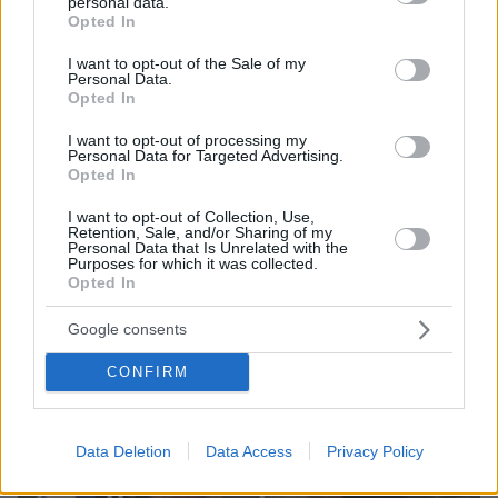
Είδος υπό εξαφάνιση οι υπερπολύτεκνοι στην
personal data.
grant or deny consent to Google and its third-party tags to
Ελλάδα που γερνάει: Τα... δύο ταψιά μεσημεριανό,
Opted In
use your data for below specified purposes in below Google
τα επιδόματα, η καθημερινότητά τους
consent section.
I want to opt-out of the Sale of my
Personal Data.
Opted In
I want to opt-out of processing my
Personal Data for Targeted Advertising.
Opted In
I want to opt-out of Collection, Use,
Retention, Sale, and/or Sharing of my
Personal Data that Is Unrelated with the
Purposes for which it was collected.
Opted In
Google consents
CONFIRM
Data Deletion
Data Access
Privacy Policy