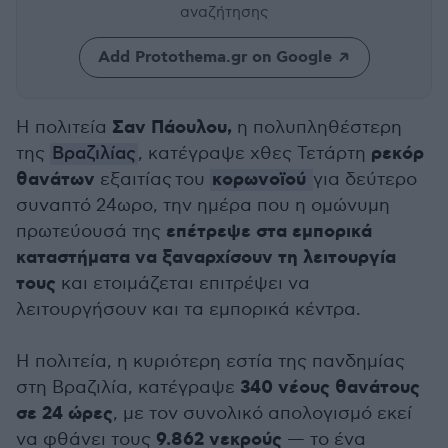
αναζήτησης
Add Protothema.gr on Google
Σαν Πάουλου,
Η πολιτεία
η πολυπληθέστερη
ρεκόρ
της
Βραζιλίας
, κατέγραψε χθες Τετάρτη
θανάτων
κορωνοϊού
εξαιτίας του
για δεύτερο
συναπτό 24ωρο, την ημέρα που η ομώνυμη
επέτρεψε στα εμπορικά
πρωτεύουσά της
καταστήματα να ξαναρχίσουν τη λειτουργία
τους
και ετοιμάζεται επιτρέψει να
λειτουργήσουν και τα εμπορικά κέντρα.
Η πολιτεία, η κυριότερη εστία της πανδημίας
340 νέους θανάτους
στη Βραζιλία, κατέγραψε
σε 24 ώρες
, με τον συνολικό απολογισμό εκεί
9.862 νεκρούς
να φθάνει τους
— το ένα